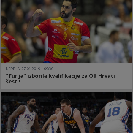
NEDELJA, 27.01.2019 | 09:30
"Furija" izborila kvalifikacije za OI! Hrvati
šesti!