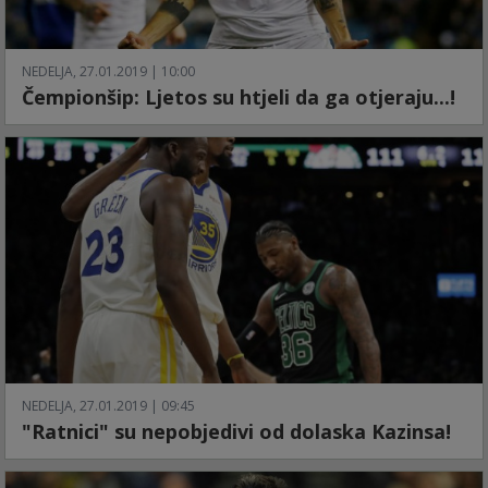
NEDELJA, 27.01.2019 | 10:00
Čempionšip: Ljetos su htjeli da ga otjeraju...!
NEDELJA, 27.01.2019 | 09:45
"Ratnici" su nepobjedivi od dolaska Kazinsa!