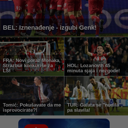
BEL: Iznenađenje - izgubi Genk!
FRA: Novi poraz Monaka,
Strazbur konkuriše za
HOL: Lozanovih 45
LŠ!
minuta sjaja i nezgode!
Tomić: Pokušavate da me
TUR: Galata se ''nudila'',
isprovocirate?!
pa slavila!