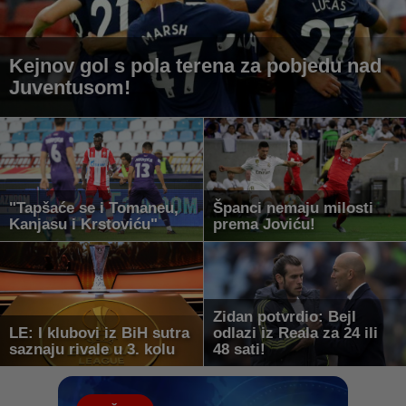
Kejnov gol s pola terena za pobjedu nad
Juventusom!
"Tapšaće se i Tomaneu,
Španci nemaju milosti
Kanjasu i Krstoviću"
prema Joviću!
Zidan potvrdio: Bejl
LE: I klubovi iz BiH sutra
odlazi iz Reala za 24 ili
saznaju rivale u 3. kolu
48 sati!