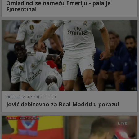
Omladinci se nameću Emeriju - pala je
Fjorentina!
NEDELJA, 21.07.2019 | 11:10
Jović debitovao za Real Madrid u porazu!