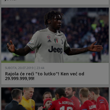
SUBOTA, 20.07.2019 | 23:44
Rajola će reći "to lutko"! Ken već od
29.999.999,99!