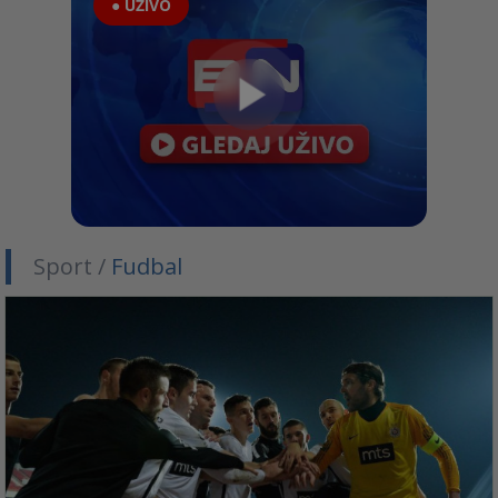
● UŽIVO
Sport /
Fudbal