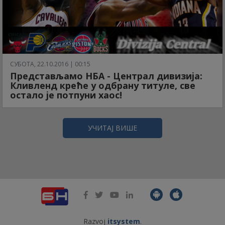
СУБОТА, 22.10.2016 | 00:15
Представљамо НБА - Централ дивизија:
Кливленд креће у одбрану титуле, све
остало је потпуни хаос!
УЧИТАЈ ВИШЕ
Razvoj
itsystem
.