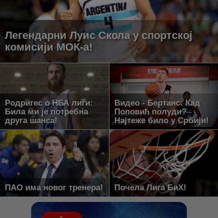
Легендарни Луис Скола у спортској
комисији МОК-а!
Родригес о НБА лиги:
Видео - Бертанс: Кад
Била ми је потребна
Поповић полуди?
друга шанса!
Најтеже било у Србији!
ПАО има новог тренера!
Почела Лига БиХ!