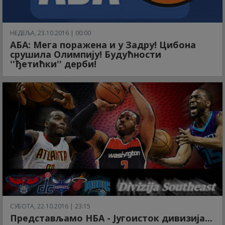
НЕДЕЉА, 23.10.2016 | 00:00
АБА: Мега поражена и у Задру! Цибона
срушила Олимпију! Будућности
''ђетићки'' дерби!
СУБОТА, 22.10.2016 | 23:15
Представљамо НБА - Југоисток дивизија...