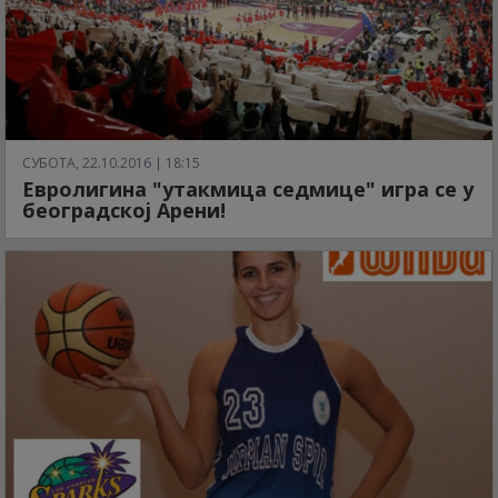
СУБОТА, 22.10.2016 | 18:15
Евролигина "утакмица седмице" игра се у
београдској Арени!