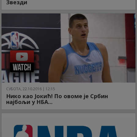
Звезди
СУБОТА, 22.10.2016 | 12:15
Нико као Јокић! По овоме је Србин
најбољи у НБА...