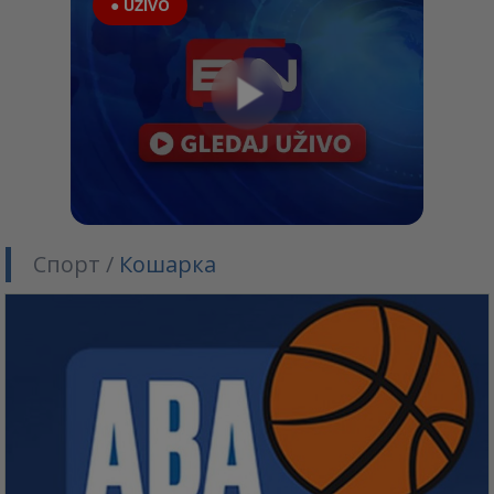
● UŽIVO
Спорт /
Кошарка