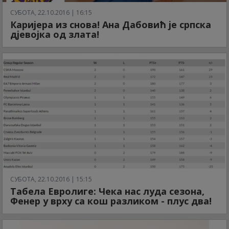
СУБОТА, 22.10.2016 | 16:15
Каријера из снова! Ана Дабовић је српска
дјевојка од злата!
СУБОТА, 22.10.2016 | 15:15
Табела Евролиге: Чека нас луда сезона,
Фенер у врху са кош разликом - плус два!