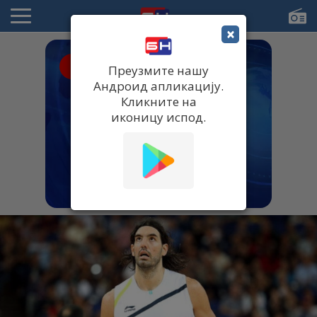
×
● UŽIVO
Преузмите нашу
Андроид апликацију.
Кликните на
иконицу испод.