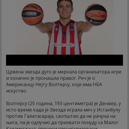
Црвена звезда дуго је меркала организатора игре
и коначно је пронашла правог. Реч је о
Американцу Нејту Волтерсу, који има НБА
искуство.
Волтерсу (25 година, 193 центиметра) је Денвер, у
исто време када је Звезда играла меч у Истанбулу
против Галатасараја, саопштио да не рачуна на
њега, па је одлучио да прихвати понуду са Малог
Каламегдана, преноси специјализовани