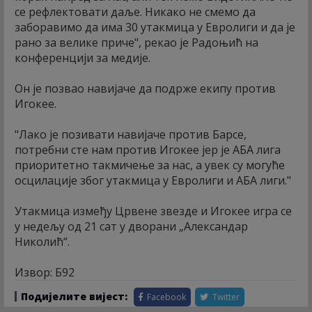
се рефлектовати даље. Никако не смемо да
заборавимо да има 30 утакмица у Евролиги и да је
рано за велике приче", рекао је Радоњић на
конференцији за медије.
Он је позвао навијаче да подрже екипу против
Игокее.
"Лако је позивати навијаче против Барсе,
потребни сте нам против Игокее јер је АБА лига
приоритетно такмичење за нас, а увек су могуће
осцилације због утакмица у Евролиги и АБА лиги."
Утакмица између Црвене звезде и Игокее игра се
у недељу од 21 сат у дворани „Александар
Николић“.
Извор: Б92
Подијелите вијест:
Facebook
Twitter