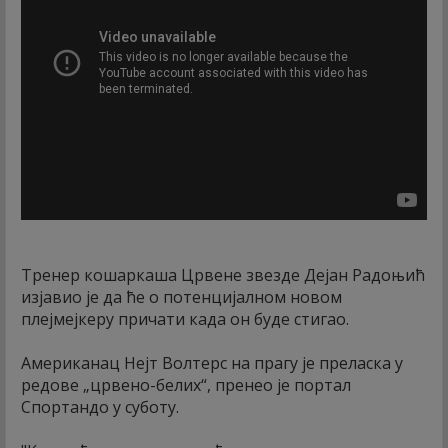
Тренер кошаркаша Црвене звезде Дејан Радоњић
изјавио је да ће о потенцијалном новом
плејмејкеру причати када он буде стигао.
Американац Нејт Волтерс на прагу је преласка у
редове „црвено-белих“, пренео је портал
Спортандо у суботу.