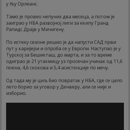
у Њу Орлеанс.
Тамо је провео непуних два месеца, а потом је
заиграо у НБА развојној лиги за екипу Гранд
Рапидс Драјв у Мичигену.
По истеку сезоне решио је да напусти САД први
пут у каријери и опроба се у Европи. Наступао је у
Турској за Бешикташ, до марта, и за то време
одиграо је 21 утакмицу уз просечан учинак од 11,6
поена, 4,6 скокова и 5,4 асистенције по мечу.
Од тада му је циљ био повратак у НБА, где се цело
лето борио за уговор у Денверу, али се није и
изборио.