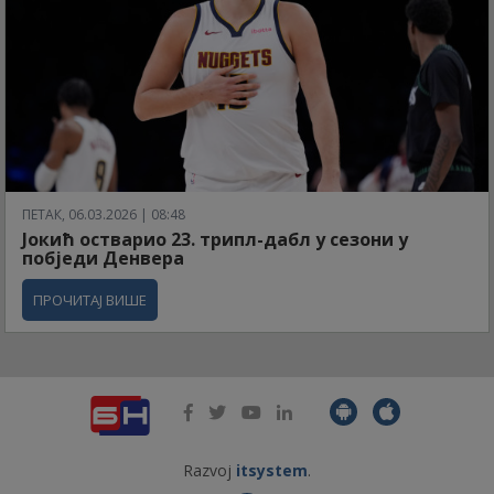
ПЕТАК, 06.03.2026 | 08:48
Јокић остварио 23. трипл-дабл у сезони у
побједи Денвера
ПРОЧИТАЈ ВИШЕ
Razvoj
itsystem
.