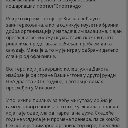
кошаркашки портал "Спортандо".
Реч је о играчу за којег је Звезда већ дуго
заинтересована, а кога одликује изузетна брзина,
добра организација у нападачким задацима, сјајан
преглед игре, и кажу неухватљив скок шут, што
ривалима представља озбиљан проблем да га
сачувају. Мана је што му је игра у одбрани далеко
слабија од офанзивне.
Волтерс, који је завршио колеџ Јужна Дакота,
изабран је од стране Вашингтона у другој рунди
НБА драфта 2013. године, а потом је одмах
прослеђен у Милвоки.
У тој екипи прилику за већу минутажу добио је
само у првој сезони, а потом је уследила повреда
која га је одвојила од паркета на дуже. Следеће
године услдила је и промена тренера, па се комбо
бек, који је примарно организатор игре, преселио