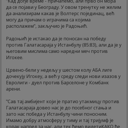
"Кад дође време - причаћемо, али прво он мора
да се појави у Београду. У овом тренутку не желим
да анализирам какав је Волтерс појединац, већ
могу да причам о играчима са којима
располажем", закључио је Радоњић.
Радоњић је истакао да је поносан на победу
против Галатасараја у Истанбулу (85:83), али да је у
његовим мислима само наредни меч против
Игокее.
Црвено-бели у недељу у шестом колу АБА лиге
дочекују Игокеу, а већ у среду следи нови изазов у
Евролиги - дуел против Барселоне у Комбанк
арени.
"Сав тај амбијент који је пратио утакмицу против
Галатасараја довео нас је до посебног стања и
зато нас победа у Истанбулу чини поносним.
Имамо добру атмосферу у тиму и тај тријумф је
корак напред за нас, али тек ћемо видетиКАКО ће