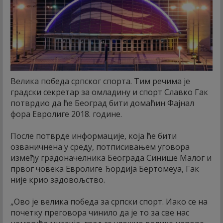
Велика победа српског спорта. Тим речима је
градски секретар за омладину и спорт Славко Гак
потврдио да ће Београд бити домаћин Фајнал
фора Евролиге 2018. године.
После потврде информације, која ће бити
озваничнена у среду, потписивањем уговора
између градоначелника Београда Синише Малог и
првог човека Евролиге Ђордија Бертомеуа, Гак
није крио задовољство.
„Ово је велика победа за српски спорт. Иако се на
почетку преговора чинило да је то за све нас