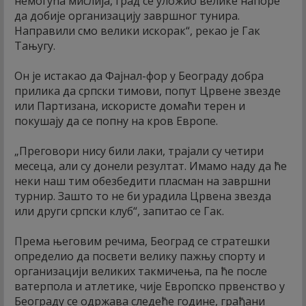
немогућа мислија, град се уложио велике напоре
да добије организацију завршног тунира.
Направили смо велики искорак“, рекао је Гак
Тањугу.
Он је истакао да Фајнал-фор у Београду добра
прилика да српски тимови, попут Црвене звезде
или Партизана, искористе домаћи терен и
покушају да се попну на кров Европе.
„Преговори нису били лаки, трајали су четири
месеца, али су донели резултат. Имамо наду да ће
неки наш тим обезбедити пласман на завршни
турнир. Зашто то не би урадила Црвена звезда
или други српски клуб“, запитао се Гак.
Према његовим речима, Београд се стратешки
определио да посвети велику пажњу спорту и
организацији великих такмичења, па ће после
ватерпола и атлетике, чије Европско првенство у
Београду се одржава следеће године, грађани