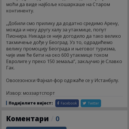
моћи да виде најбоље кошаркаше на Старом
континенту.
„Добили смо прилику да додатно средимо Арену,
можда и неку другу халу за утакмице, попут
Пионира. Никада се није догодило да тако велико
такмичење дође у Београд. Уз то, одрадићемо
велику промоцију Београда и његовог туризма,
чије име ће бити на око 600 утакмице током
Евролиге у преко 150 земаља“, закључио је Славко
Гак.
Овосезонски Фајнал-фор одржаће се у Истанбулу.
Извор: моззартспорт
Подијелите вијест:
Facebook
Twitter
Коментари
/
0