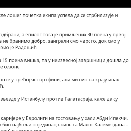
ле лошег почетка екипа успела да се стрбилизује и
одбрани, а епилог тога је примљених 30 поена у првој
е не бранимо добро, заиграли смо чврсто, док смо у
авио је Радоњић.
ла 15 поена вишка, па у неизвесној завршници дошла до
е сезоне.
опте у трећој четвртфини, али ми смо на крају ипак
ћ.
везде у Истанбулу против Галатасраја, каже да су
каријере у Евролиги на гостовању у хали Абди Ипекчи,
ју био најбољи појединац екипе са Малог Калемегдана –
 три) и четири скока.