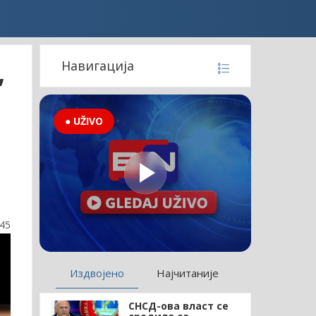
,
Навигација
● UŽIVO
:45
Издвојено
Најчитаније
СНСД-ова власт се