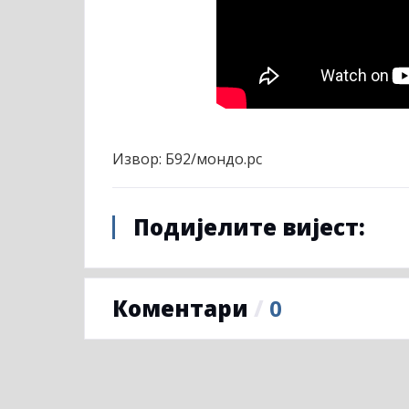
Извор: Б92/мондо.рс
Подијелите вијест:
Коментари
/
0