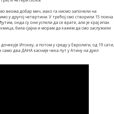
смо веома добар меч, иако га нисмо започели на
имо у другој четвртини. У трећој смо створили 15 поена
тим, онда су они успели да се врате, али је крај ипак
такмица, била сјајна и морам да кажем да смо заслужили
 дочекује Игокеу, а потом у среду у Евролиги, од 19 сати,
 само два ДАНА касније чека пут у Атину на дуел