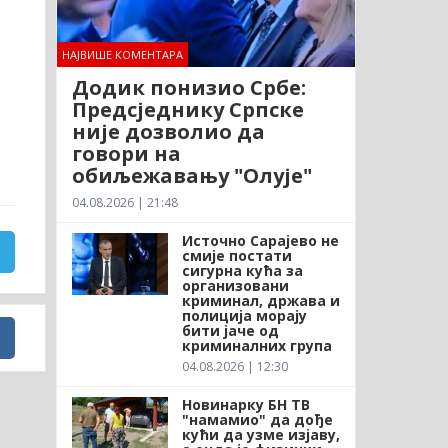
НАЈВИШЕ КОМЕНТАРА
Додик понизио Србе:
Предсједнику Српске
није дозволио да
говори на
обиљежавању "Олује"
04.08.2026 | 21:48
Источно Сарајево не
смије постати
сигурна кућа за
организовани
криминал, држава и
полиција морају
бити јаче од
криминалних група
04.08.2026 | 12:30
Новинарку БН ТВ
"намамио" да дође
кући да узме изјаву,