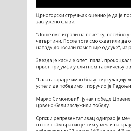
Црногорски стручњак оценио је да је пос
заслужено слави.
"Лоше смо играли на почетку, посебно у 
четвртини. После тога смо схватили да с
нападу доносили паметније одлуке", изј
Звезда је касније опет 'пала', прокоцка
првог тријумфа у елитном такмичењу ов
"Галатасарај је имао бољу циркулацију л
успели да победимо", поручио је Радоњи
Марко Симоновић, јунак победе Црвене з
црвено-бели заслужили победу.
Српски репрезентативац одиграо је меч 
готово сâм вратио је тим у меч и на кра
забележивши 23 поена (4/6 за два, 4/6 за