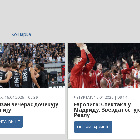
Кошарка
, 16.04.2026 | 09:39
ЧЕТВРТАК, 16.04.2026 | 09:14
зан вечерас дочекују
Евролига: Спектакл у
нију
Мадриду, Звезда гостуј
Реалу
ИТАЈ ВИШЕ
ПРОЧИТАЈ ВИШЕ