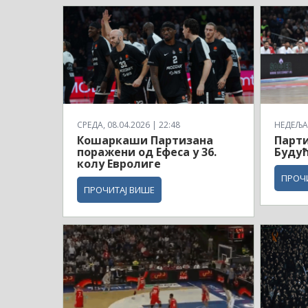
СРЕДА, 08.04.2026 | 22:48
НЕДЕЉА,
Кошаркаши Партизана
Парти
поражени од Ефеса у 36.
Будућ
колу Евролиге
ПРОЧ
ПРОЧИТАЈ ВИШЕ