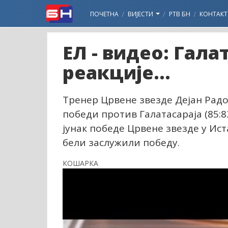
ПОЧЕТНА
ВИЈЕСТИ
РТВ БН
КОНТАКТ
ЕЛ - видео: Гала
реакције...
Тренер Црвене звезде Дејан Рад
победи против Галатасараја (85:
јунак победе Црвене звезде у Ист
бели заслужили победу.
КОШАРКА