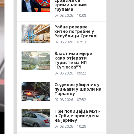
сродила са
криминалним
групама
07.08.2026 | 10:08
Робне резерве
хитно потребне у
Републици Српској
07.08.2026 | 07:13
Власт има мјере
како отјерати
туристе из НП
"Сутјеска"?!
07.08.2026 | 09:22
Седморо убијених у
пуцњави у школи на
Тајланду
07.08.2026 | 07:52
Три полицајца МУП-
а Србије приведена
на Јарињу
07.08.2026 | 10:29