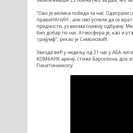
"Ово је велика победа за нас. Одиграли 
правиНАЧИН , али смо успели да се врат
предности, уз веома снажну одбрану. Међу
био добар по нас. Атмосфера је, као и у
тријумф", рекао је Симоновић.
Звезда већ у недељу од 21 час у АБА лиги
КОМБАНК арену, стиже Барселона, док их
Панатинаикосу