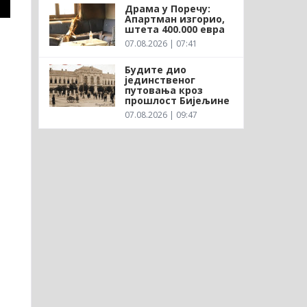
Драма у Поречу:
Апартман изгорио,
штета 400.000 евра
07.08.2026 | 07:41
Будите дио
јединственог
путовања кроз
прошлост Бијељине
07.08.2026 | 09:47