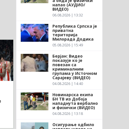
а онда је физички
напао (АУДИО/
ВИДЕО)
06.08.2026 | 13:32
Република Српска је
приватна
територија
Милорада Додика
05.08.2026 | 15:49
Берјан: Видео
показује ко је
повезан са
криминалним
групама у Источном
Сарајеву (ВИДЕО)
04.08.2026 | 14:40
Новинарска екипа
БН ТВ из Добоја
е
нападнута вербално
и физички (ВИДЕО)
04.08.2026 | 13:18
Осигурање одбило
исплату штете на