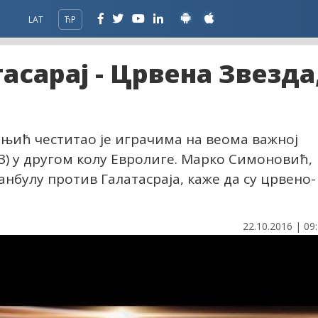
LAT
ЋР
тасарај - Црвена Звезда
оњић честитао је играчима на веома важној
83) у другом колу Евролиге. Марко Симоновић,
анбулу против Галатасраја, каже да су црвено-
22.10.2016 | 09