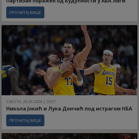
Партизан поражен од Будућности у АБА лиги
ПРОЧИТАЈ ВИШЕ
СУБОТА, 28.03.2026 | 20:57
Никола Јокић и Лука Дончић под истрагом НБА
ПРОЧИТАЈ ВИШЕ