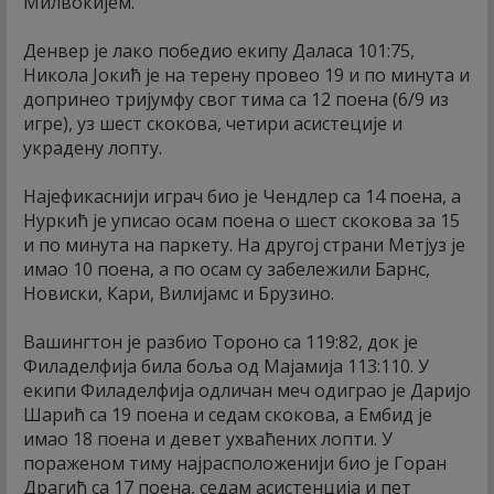
Милвокијем.
Денвер је лако победио екипу Даласа 101:75,
Никола Јокић је на терену провео 19 и по минута и
допринео тријумфу свог тима са 12 поена (6/9 из
игре), уз шест скокова, четири асистеције и
украдену лопту.
Најефикаснији играч био је Чендлер са 14 поена, а
Нуркић је уписао осам поена о шест скокова за 15
и по минута на паркету. На другој страни Метјуз је
имао 10 поена, а по осам су забележили Барнс,
Новиски, Кари, Вилијамс и Брузино.
Вашингтон је разбио Тороно са 119:82, док је
Филаделфија била боља од Мајамија 113:110. У
екипи Филаделфија одличан меч одиграо је Даријо
Шарић са 19 поена и седам скокова, а Ембид је
имао 18 поена и девет ухваћених лопти. У
пораженом тиму најрасположенији био је Горан
Драгић са 17 поена, седам асистенција и пет