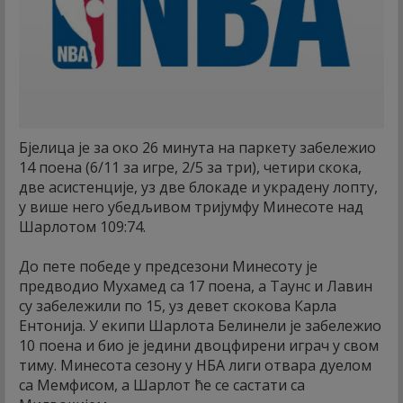
Бјелица је за око 26 минута на паркету забележио
14 поена (6/11 за игре, 2/5 за три), четири скока,
две асистенције, уз две блокаде и украдену лопту,
у више него убедљивом тријумфу Минесоте над
Шарлотом 109:74.
До пете победе у предсезони Минесоту је
предводио Мухамед са 17 поена, а Таунс и Лавин
су забележили по 15, уз девет скокова Карла
Ентонија. У екипи Шарлота Белинели је забележио
10 поена и био је једини двоцфирени играч у свом
тиму. Минесота сезону у НБА лиги отвара дуелом
са Мемфисом, а Шарлот ће се састати са