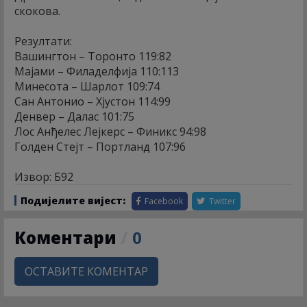
скокова.
Резултати:
Вашингтон – Торонто 119:82
Мајами – Филаделфија 110:113
Минесота – Шарлот 109:74
Сан Антонио – Хјустон 114:99
Денвер – Далас 101:75
Лос Анђелес Лејкерс – Финикс 94:98
Голден Стејт – Портланд 107:96
Извор: Б92
Подијелите вијест:
Facebook
Twitter
Коментари
/
0
ОСТАВИТЕ КОМЕНТАР