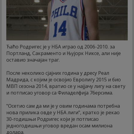
Ћаћо Родригес је у НБА играо од 2006-2010. за
Портланд, Сакраменто и Њујорк Никсе, али није
оставио значајан траг.
После неколико сјајних година у дресу Реал
Мадрида, с којим је освојио Евролигу 2015 и био
МВП сезона 2014, вратио се у најјачу лигу на свету
и потписао уговор са Филаделфија 76ерсима.
"Осетио сам да ми је у овим годинама потребна
нова прилика овде у НБА лиги", кратко је рекао
30-годишњи Родригес који је потписао
једногодишњи уговор вредан осам милиона
долара.