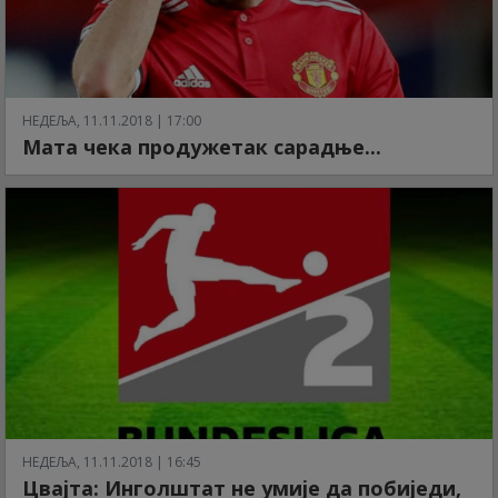
НЕДЕЉА, 11.11.2018 | 17:00
Мата чека продужетак сарадње...
НЕДЕЉА, 11.11.2018 | 16:45
Цвајта: Инголштат не умије да побиједи,