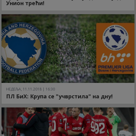
Унион трећи!
НЕДЕЉА, 11.11.2018 | 16:30
ПЛ БиХ: Крупа се "учврстила" на дну!