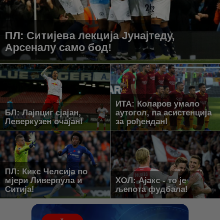
ПЛ: Ситијева лекција Јунајтеду,
Арсеналу само бод!
ИТА: Коларов умало
БЛ: Лајпциг сјајан,
аутогол, па асистенција
Леверкузен очајан!
за рођендан!
ПЛ: Кикс Челсија по
мјери Ливерпула и
ХОЛ: Ајакс - то је
Ситија!
љепота фудбала!