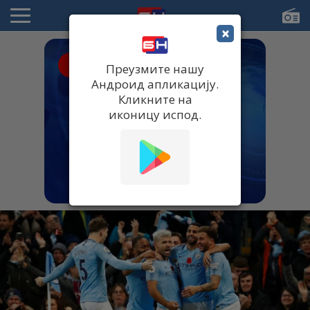
×
● UŽIVO
Преузмите нашу
Андроид апликацију.
Кликните на
иконицу испод.