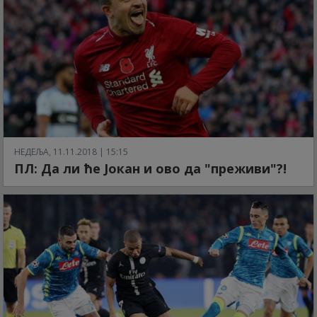
НЕДЕЉА, 11.11.2018 | 15:15
ПЛ: Да ли ће Јокан и ово да "преживи"?!