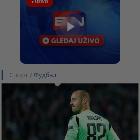
● UŽIVO
Спорт /
Фудбал