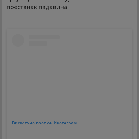
престанак падавина.
Виеw тхис пост он Инстаграм