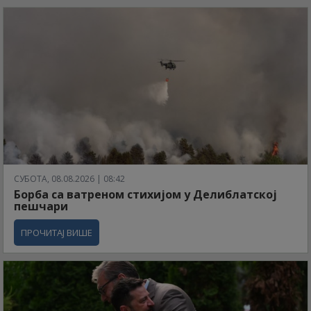
СУБОТА, 08.08.2026 | 08:42
Борба са ватреном стихијом у Делиблатској
пешчари
ПРОЧИТАЈ ВИШЕ