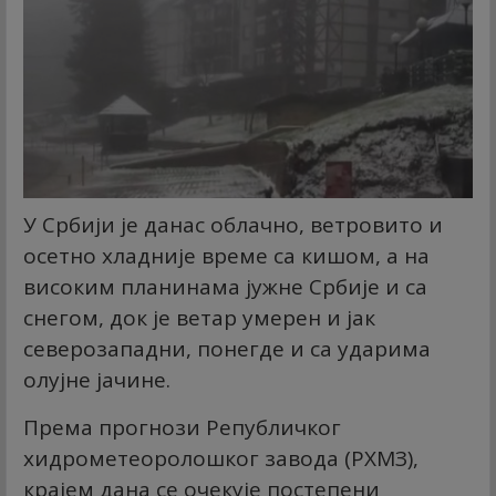
У Србији је данас облачно, ветровито и
осетно хладније време са кишом, а на
високим планинама јужне Србије и са
снегом, док је ветар умерен и јак
северозападни, понегде и са ударима
олујне јачине.
Према прогнози Републичког
хидрометеоролошког завода (РХМЗ),
крајем дана се очекује постепени