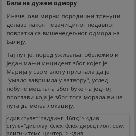
Била на дужем одмору
Иначе, ови мирни породични тренуци
долазе након певачициног недавног
повратка са вишенедељног одмора на
Балију.
Тај пут је, поред уживања, обележио и
један мањи инцидент због којег је
Марија у свом влогу признала да је
"умало завршила у затвору", услед
побуне мештана због буке на једној
прослави која је због тога морала више
пута да мења локацију.
<див стyле="паддинг: 16пx;"> <див
стyле="дисплаy: флеx; флеx-дирецтион: роw;
алигн-итемс: центер;"> <див