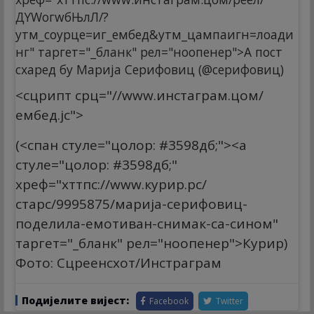
ДYWогwбЊлЛ/?
утм_соурце=иг_ембед&утм_цампаигн=лоади
нг" таргет="_бланк" рел="ноопенер">А пост
схаред бy Марија Серифовиц (@серифовиц)
<сцрипт срц="//www.инстаграм.цом/
ембед.јс">
(<спан стyле="цолор: #3598дб;"><а
стyле="цолор: #3598дб;"
хреф="хттпс://www.курир.рс/
старс/9995875/марија-серифовиц-
поделила-емотиван-снимак-са-сином"
таргет="_бланк" рел="ноопенер">Курир
)
Фото: Сцреенсхот/Инстраграм
Подијелите вијест:
Facebook
Twitter