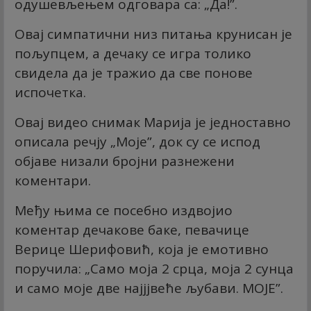
одушевљењем одговара са: „Да!”.
Овај симпатични низ питања крунисан је
пољупцем, а дечаку се игра толико
свидела да је тражио да све понове
испочетка.
Овај видео снимак Марија је једноставно
описала речју „Моје”, док су се испод
објаве низали бројни разнежени
коментари.
Међу њима се посебно издвојио
коментар дечакове баке, певачице
Верице Шерифовић, која је емотивно
поручила: „Само моја 2 срца, моја 2 сунца
и само моје две најјјвеће љубави. МОЈЕ”.