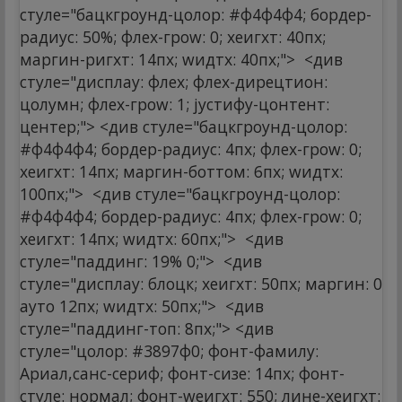
стyле="бацкгроунд-цолор: #ф4ф4ф4; бордер-
радиус: 50%; флеx-гроw: 0; хеигхт: 40пx;
маргин-ригхт: 14пx; wидтх: 40пx;">
<див
стyле="дисплаy: флеx; флеx-дирецтион:
цолумн; флеx-гроw: 1; јустифy-цонтент:
центер;"> <див стyле="бацкгроунд-цолор:
#ф4ф4ф4; бордер-радиус: 4пx; флеx-гроw: 0;
хеигхт: 14пx; маргин-боттом: 6пx; wидтх:
100пx;">
<див стyле="бацкгроунд-цолор:
#ф4ф4ф4; бордер-радиус: 4пx; флеx-гроw: 0;
хеигхт: 14пx; wидтх: 60пx;">
<див
стyле="паддинг: 19% 0;">
<див
стyле="дисплаy: блоцк; хеигхт: 50пx; маргин: 0
ауто 12пx; wидтх: 50пx;">
<див
стyле="паддинг-топ: 8пx;"> <див
стyле="цолор: #3897ф0; фонт-фамилy:
Ариал,санс-сериф; фонт-сизе: 14пx; фонт-
стyле: нормал; фонт-wеигхт: 550; лине-хеигхт: