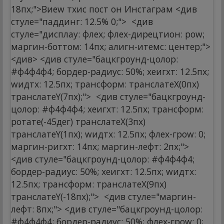
18пx;">Виеw тхис пост он Инстаграм
<див
стyле="паддинг: 12.5% 0;">
<див
стyле="дисплаy: флеx; флеx-дирецтион: роw;
маргин-боттом: 14пx; алигн-итемс: центер;">
<див> <див стyле="бацкгроунд-цолор:
#ф4ф4ф4; бордер-радиус: 50%; хеигхт: 12.5пx;
wидтх: 12.5пx; трансформ: транслатеX(0пx)
транслатеY(7пx);">
<див стyле="бацкгроунд-
цолор: #ф4ф4ф4; хеигхт: 12.5пx; трансформ:
ротате(-45дег) транслатеX(3пx)
транслатеY(1пx); wидтх: 12.5пx; флеx-гроw: 0;
маргин-ригхт: 14пx; маргин-лефт: 2пx;">
<див стyле="бацкгроунд-цолор: #ф4ф4ф4;
бордер-радиус: 50%; хеигхт: 12.5пx; wидтх:
12.5пx; трансформ: транслатеX(9пx)
транслатеY(-18пx);">
<див стyле="маргин-
лефт: 8пx;"> <див стyле="бацкгроунд-цолор:
#ф4ф4ф4; бордер-радиус: 50%; флеx-гроw: 0;