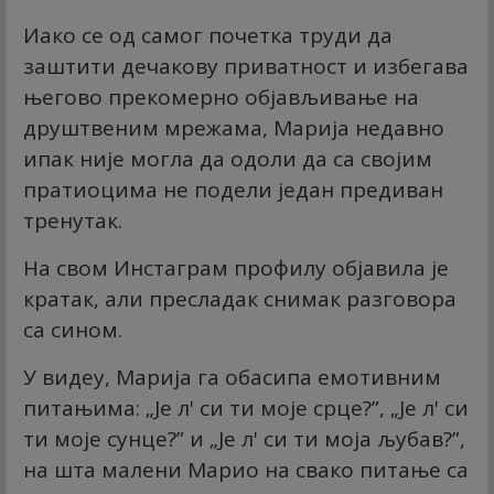
Иако се од самог почетка труди да
заштити дечакову приватност и избегава
његово прекомерно објављивање на
друштвеним мрежама, Марија недавно
ипак није могла да одоли да са својим
пратиоцима не подели један предиван
тренутак.
На свом Инстаграм профилу објавила је
кратак, али пресладак снимак разговора
са сином.
У видеу, Марија га обасипа емотивним
питањима: „Је л' си ти моје срце?”, „Је л' си
ти моје сунце?” и „Је л' си ти моја љубав?”,
на шта малени Марио на свако питање са