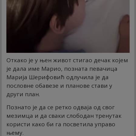
Откако је у њен живот стигао дечак којем
је дала име Марио, позната певачица
Марија Шерифовић одлучила је да
пословне обавезе и планове стави у
други план.
Познато је да се ретко одваја од свог
мезимца и да сваки слободан тренутак
користи како би га посветила управо
њему.