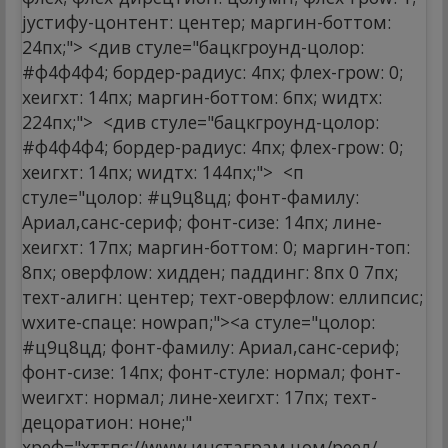
јустифy-цонтент: центер; маргин-боттом:
24пx;"> <див стyле="бацкгроунд-цолор:
#ф4ф4ф4; бордер-радиус: 4пx; флеx-гроw: 0;
хеигхт: 14пx; маргин-боттом: 6пx; wидтх:
224пx;">
<див стyле="бацкгроунд-цолор:
#ф4ф4ф4; бордер-радиус: 4пx; флеx-гроw: 0;
хеигхт: 14пx; wидтх: 144пx;">
<п
стyле="цолор: #ц9ц8цд; фонт-фамилy:
Ариал,санс-сериф; фонт-сизе: 14пx; лине-
хеигхт: 17пx; маргин-боттом: 0; маргин-топ:
8пx; оверфлоw: хидден; паддинг: 8пx 0 7пx;
теxт-алигн: центер; теxт-оверфлоw: еллипсис;
wхите-спаце: ноwрап;"><а стyле="цолор:
#ц9ц8цд; фонт-фамилy: Ариал,санс-сериф;
фонт-сизе: 14пx; фонт-стyле: нормал; фонт-
wеигхт: нормал; лине-хеигхт: 17пx; теxт-
децоратион: ноне;"
хреф="хттпс://www.инстаграм.цом/реел/