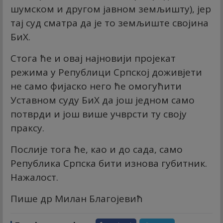
шумском и другом јавном земљишту), јер
тај суд сматра да је то земљиште својина
БиХ.
Стога ће и овај најновији пројекат
режима у Републици Српској доживјети
не само фијаско него ће омогућити
Уставном суду БиХ да још једном само
потврди и још више учврсти ту своју
праксу.
Послије тога ће, као и до сада, само
Република Српска бити изнова губитник.
Нажалост.
Пише др Милан Благојевић