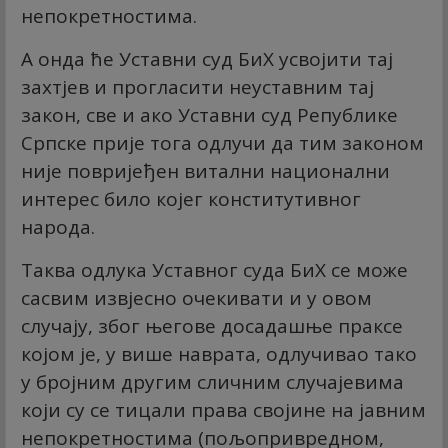
непокретностима.
А онда ће Уставни суд БиХ усвојити тај
захтјев и прогласити неуставним тај
закон, све и ако Уставни суд Републике
Српске прије тога одлучи да тим законом
није повријеђен витални национални
интерес било којег конститутивног
народа.
Таква одлука Уставног суда БиХ се може
сасвим извјесно очекивати и у овом
случају, због његове досадашње праксе
којом је, у више наврата, одлучивао тако
у бројним другим сличним случајевима
који су се тицали права својине на јавним
непокретностима (пољопривредном,