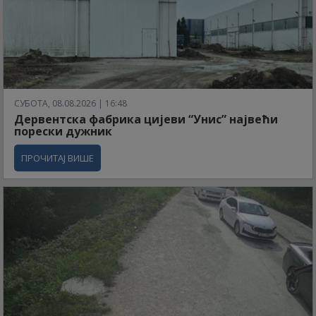
СУБОТА, 08.08.2026 | 16:48
Дервентска фабрика цијеви “Унис” највећи
порески дужник
ПРОЧИТАЈ ВИШЕ