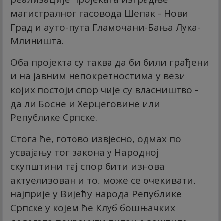
магистралног гасовода Шепак - Нови
Град и ауто-пута Гламочани-Бања Лука-
Млиништа.
Оба пројекта су таква да би били грађени
и на јавним непокретностима у вези
којих постоји спор чије су власништво -
да ли Босне и Херцеговине или
Републике Српске.
Стога ће, готово извјесно, одмах по
усвајању тог закона у Народној
скупштини тај спор бити изнова
актуелизован и то, може се очекивати,
најприје у Вијећу народа Републике
Српске у којем ће Клуб бошњачких