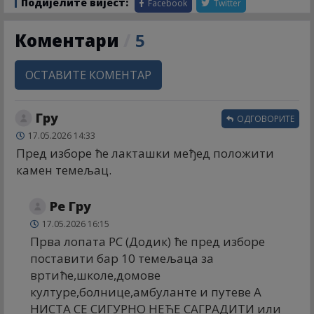
Подијелите вијест:
Facebook
Twitter
Коментари
/
5
ОСТАВИТЕ КОМЕНТАР
Гру
ОДГОВОРИТЕ
17.05.2026 14:33
Пред изборе ће лакташки међед положити
камен темељац.
Ре Гру
17.05.2026 16:15
Прва лопата РС (Додик) ће пред изборе
поставити бар 10 темељаца за
вртиће,школе,домове
културе,болнице,амбуланте и путеве А
НИСТА СЕ СИГУРНО НЕЋЕ САГРАДИТИ или