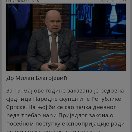
РЕПУБЛИКА СРПСКА
17.05.2026 | 12:29
Др Милан Благојевић
За 19. мај ове године заказана је редовна
сједница Народне скупштине Републике
Српске. На њој би се као тачка дневног
реда требао наћи Приједлог закона о
посебном поступку експропријације ради
реализације пројеката изградње