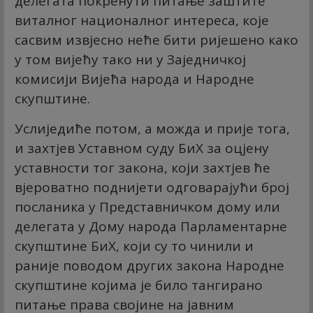
делегата покренути питање заштите
виталног националног интереса, које
сасвим извјесно неће бити ријешено како
у том вијећу тако ни у Заједничкој
комисији Вијећа народа и Народне
скупштине.
Услиједиће потом, а можда и прије тога,
и захтјев Уставном суду БиХ за оцјену
уставности тог закона, који захтјев ће
вјероватно поднијети одговарајући број
посланика у Представничком дому или
делегата у Дому народа Парламентарне
скупштине БиХ, који су то чинили и
раније поводом других закона Народне
скупштине којима је било тангирано
питање права својине на јавним