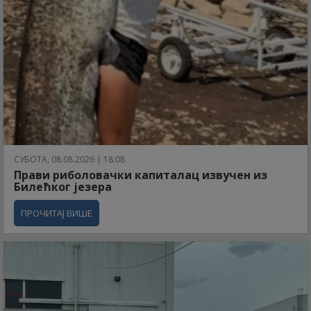
СУБОТА, 08.08.2026 | 18:08
Прави риболовачки капиталац извучен из
Билећког језера
ПРОЧИТАЈ ВИШЕ