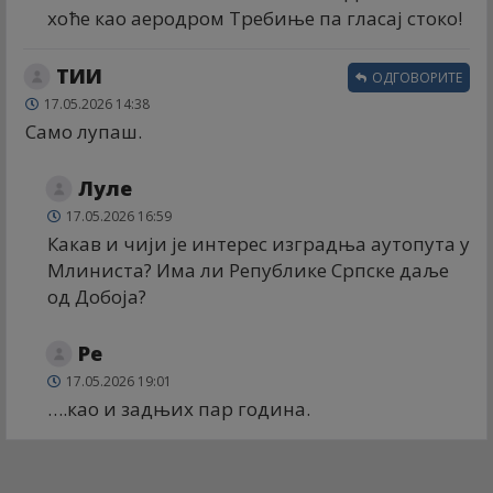
хоће као аеродром Требиње па гласај стоко!
ТИИ
ОДГОВОРИТЕ
17.05.2026 14:38
Само лупаш.
Луле
17.05.2026 16:59
Какав и чији је интерес изградња аутопута у
Млиниста? Има ли Републике Српске даље
од Добоја?
Ре
17.05.2026 19:01
….као и задњих пар година.