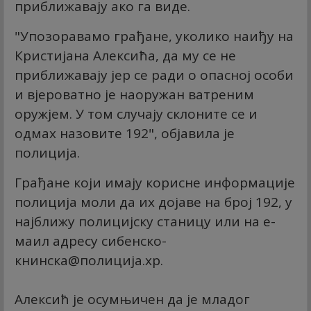
приближавају ако га виде.
"Упозоравамо грађане, уколико наиђу на
Кристијана Алексића, да му се не
приближавају јер се ради о опасној особи
и вјероватно је наоружан ватреним
оружјем. У том случају склоните се и
одмах назовите 192", објавила је
полиција.
Грађане који имају корисне информације
полиција моли да их дојаве на број 192, у
најближу полицијску станицу или на е-
маил адресу
сибенско-
книнска@полиција.хр
.
Алексић је осумњичен да је младог