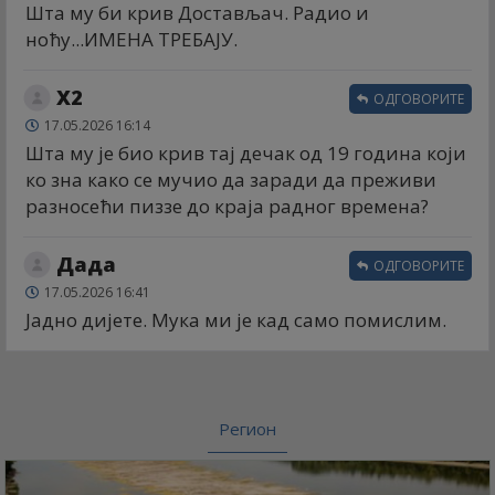
Шта му би крив Достављач. Радио и
ноћу...ИМЕНА ТРЕБАЈУ.
X2
ОДГОВОРИТЕ
17.05.2026 16:14
Шта му је био крив тај дечак од 19 година који
ко зна како се мучио да заради да преживи
разносећи пиззе до краја радног времена?
Дада
ОДГОВОРИТЕ
17.05.2026 16:41
Јадно дијете. Мука ми је кад само помислим.
Регион