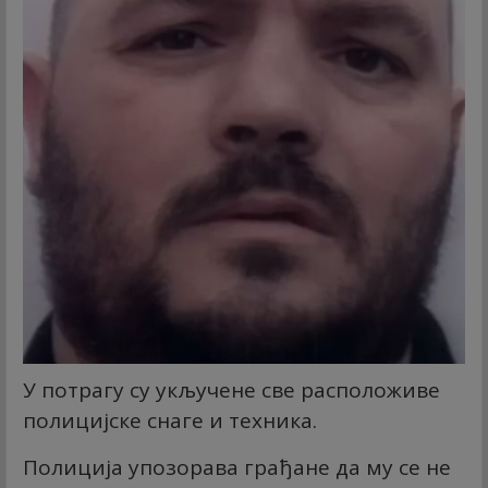
У потрагу су укључене све расположиве
полицијске снаге и техника.
Полиција упозорава грађане да му се не