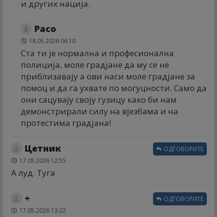
и других нација.
Расо
18.05.2026 06:10
Ста ти је нормална и професионална
полиција, моле градјане да му се не
приблизавају а ови наси моле градјане за
помоц и да га ухвате по могуцности. Само да
они сацувају своју гузицу како би нам
демонстрирали силу на вјезбама и на
протестима градјана!
Цетник
ОДГОВОРИТЕ
17.05.2026 12:55
А луд. Туга
+
ОДГОВОРИТЕ
17.05.2026 13:22