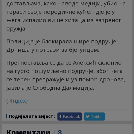
достављача, како наводе медији, убио на
тераси своје породичне куће, гдје је у
њега испалио више хитаца из ватреног
оружја.
Полиција је блокирала шире подручје
Дрниша у потрази за бјегунцем.
Претпоставља се да се Алексић склонио
на густо пошумљено подручје, због чега
се терен претражује и уз помоћ дронова,
јавила је Слободна Далмација.
(
Индеx
)
Подијелите вијест:
Facebook
Twitter
Коментари
/
8