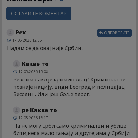
ОСТАВИТЕ КОМЕНТАР
Реx
ОДГОВОРИТЕ
17.05.2026 12:55
Надам се да овај није Србин.
Какве то
17.05.2026 15:08
Везе има ако је криминалац? Криминал не
познаје нацију, види Београд и полицајац
Веселин. Или још боље власт.
ре Какве то
17.05.2026 18:17
Па не могу срби само криминалци и убице
бити,нека мало гањају и друге,има у Србији