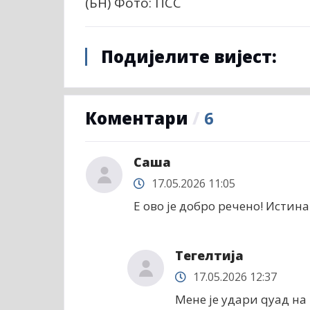
(БН) Фото: ПСС
Подијелите вијест:
Коментари
/
6
Саша
17.05.2026 11:05
Е ово је добро речено! Истина
Тегелтија
17.05.2026 12:37
Мене је удари qуад на