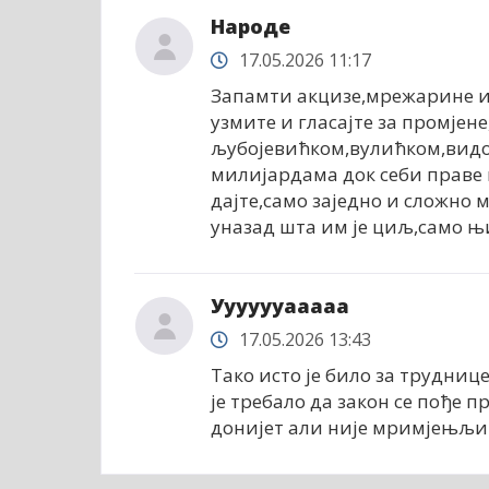
Народе
17.05.2026 11:17
Запамти акцизе,мрежарине и 
узмите и гласајте за промјен
љубојевићком,вулићком,видов
милијардама док себи праве 
дајте,само заједно и сложно 
уназад шта им је циљ,само њ
Ууууууааааа
17.05.2026 13:43
Тако исто је било за трудни
је требало да закон се пође п
донијет али није мримјењљив 