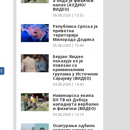
а онда је физички
напао (АУДИО/
ВИДЕО)
06.08.2026 | 13:32
Република Српска је
приватна
територија
Милорада Додика
05.08.2026 | 15:49
Берјан: Видео
показује ко је
повезан са
криминалним
Е
групама у Источном
Сарајеву (ВИДЕО)
04.08.2026 | 14:40
Новинарска екипа
БН ТВ из Добоја
нападнута вербално
и физички (ВИДЕО)
04.08.2026 | 13:18
Осигурање одбило
исплату штете на