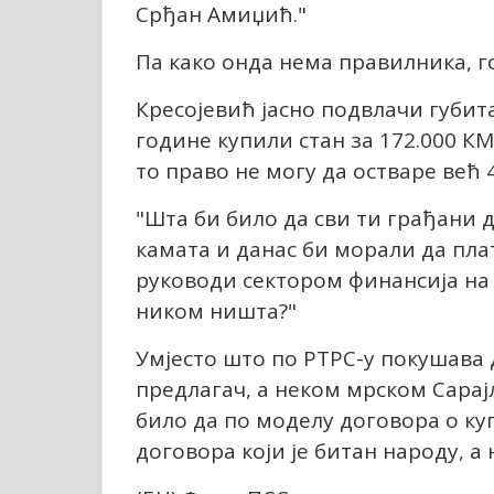
Срђан Амиџић."
Па како онда нема правилника, г
Кресојевић јасно подвлачи губита
године купили стан за 172.000 КМ
то право не могу да остваре већ 
"Шта би било да сви ти грађани д
камата и данас би морали да плат
руководи сектором финансија на
ником ништа?"
Умјесто што по РТРС-у покушава 
предлагач, а неком мрском Сара
било да по моделу договора о ку
договора који је битан народу, а