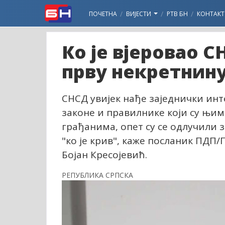
ПОЧЕТНА
ВИЈЕСТИ
РТВ БН
КОНТАКТ
Ко је вјеровао С
прву некретнин
СНСД увијек нађе заједнички инте
законе и правилнике који су њим
грађанима, опет су се одлучили 
"ко је крив", каже посланик ПДП
Бојан Кресојевић.
РЕПУБЛИКА СРПСКА