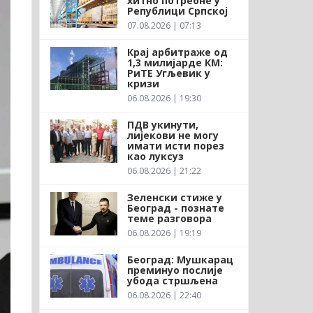
хитно потребне у
Републици Српској
07.08.2026 | 07:13
Крај арбитраже од
1,3 милијарде КМ:
РиТЕ Угљевик у
кризи
06.08.2026 | 19:30
ПДВ укинути,
лијекови не могу
имати исти порез
као луксуз
06.08.2026 | 21:22
Зеленски стиже у
Београд - познате
теме разговора
06.08.2026 | 19:19
Београд: Мушкарац
преминуо послије
убода стршљена
06.08.2026 | 22:40