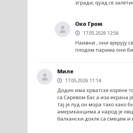
згради, qуад се залет
Око Гром
17.05.2026 12:56
Наивни , они вјерују св
плодом парама они би 
Миле
17.05.2026 11:14
Додик има хрватске корене то 
са Саревом бас а иза екрана је
тај је луд он мора тако како б
американцима а народ је овца
балкански докле са смецем и