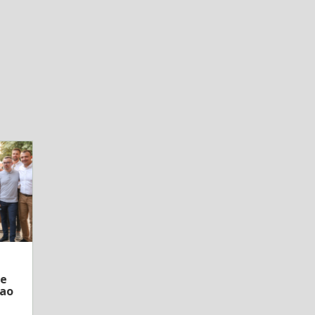
не
као