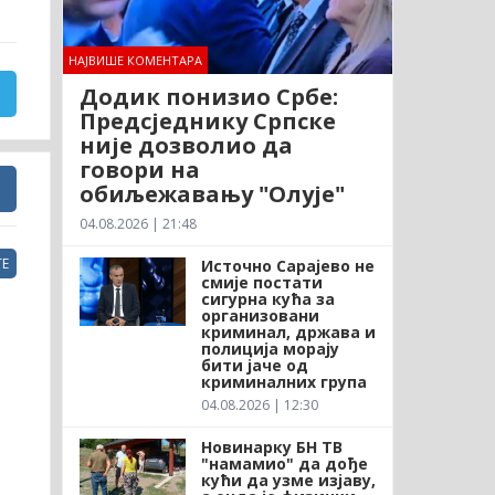
НАЈВИШЕ КОМЕНТАРА
Додик понизио Србе:
Предсједнику Српске
није дозволио да
говори на
обиљежавању "Олује"
04.08.2026 | 21:48
Е
Источно Сарајево не
смије постати
сигурна кућа за
организовани
криминал, држава и
полиција морају
бити јаче од
криминалних група
04.08.2026 | 12:30
Новинарку БН ТВ
"намамио" да дође
кући да узме изјаву,