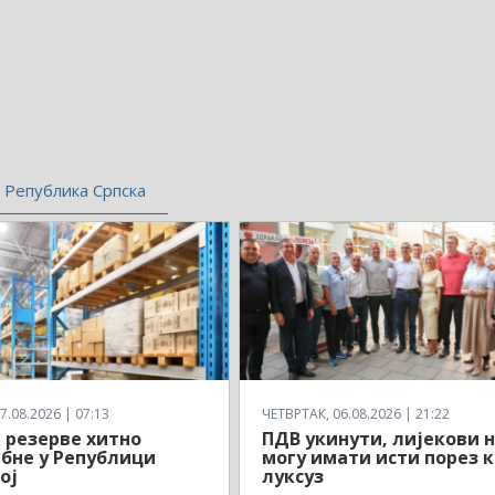
Република Српска
7.08.2026 | 07:13
ЧЕТВРТАК, 06.08.2026 | 21:22
 резерве хитно
ПДВ укинути, лијекови 
бне у Републици
могу имати исти порез 
ој
луксуз