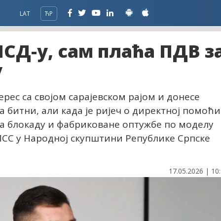
LAT
ЋР
НСД-у, сам плаћа ПДВ з
у
рес са својом сарајевском рајом и донесе
а битни, али када је ријеч о директној помоћи
за блокаду и фабриковане оптужбе по моделу
/ПСС у Народној скупштини Републике Српске
17.05.2026 | 10