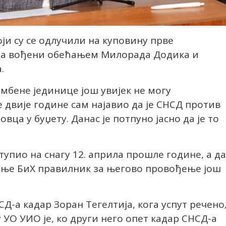
ји су се одлучили на куповину прве
, а вођени обећањем Милорада Додика и
.
амбене јединице још увијек не могу
 двије године сам најавио да је СНСД против
вца у буџету. Данас је потпуно јасно да је то
ступио на снагу 12. априла прошле године, а да
ање БиХ правилник за његово провођење још
СД-а кадар Зоран Тегелтија, кога успут речено
у УО УИО је, ко други него опет кадар СНСД-а