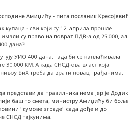
осподине Амиџићу - пита посланик Кресојевић
к купаца - сви који су 12. априла прошле
 имали су право на поврат ПДВ-а од 25.000, ал
400 дана?!
угују УИО 400 дана, тада би се наплаћивала
е 30.000 КМ. А када СНСД-ова власт која
 нивоу БиХ треба да врати новац грађанима,
да представи да правилника нема јер је Додик
јлији баш то смета, министру Амиџићу би бољ
повини "кумове зграде" сада дође и до
 не СНСД тајкунима.