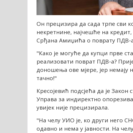
Он прецизира да сада трпе сви ко
некретнине, најчешће на кредит
Срђана Амиџића о поврату ПДВ-а
"Како је могуће да купци прве ст
реализовати поврат ПДВ-а? Прије
доношења ове мјере, јер немају но
тачно!"
Кресојевић подсјећа да је Закон 
Управа за индиректно опорезив
увијек није прецизирала.
"На челу УИО је, ко други него СН
одавно и нема у јавности. На чел