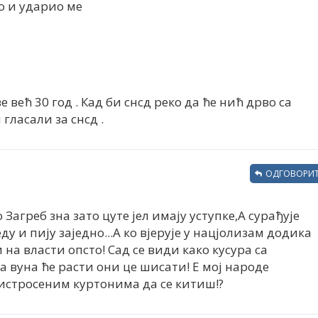
ио и ударио ме
е већ 30 год . Кад би снсд реко да ће нић дрво са
гласали за снсд .
ОДГОВОРИТ
Загреб зна зато цуте јел имају уступке,А сурађује
ду и пију заједно...А ко вјерује у нацјолизам додика
и на власти опсто! Сад се види како кусура са
 вуна ће расти они це шисати! Е мој народе
 истросеним куртонима да се китиш!?