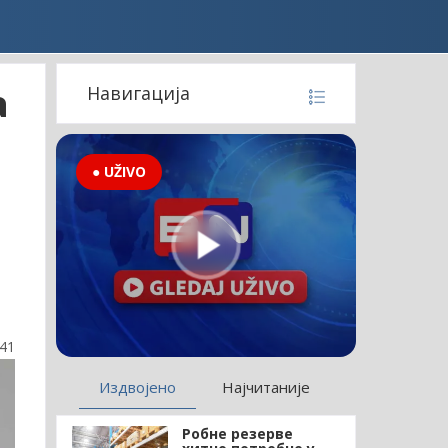
а
Навигација
● UŽIVO
:41
Издвојено
Најчитаније
Робне резерве