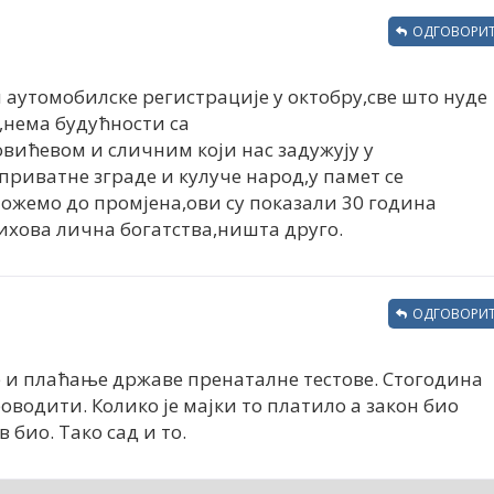
ОДГОВОРИТ
аутомобилске регистрације у октобру,све што нуде
е,нема будућности са
ићевом и сличним који нас задужују у
приватне зграде и кулуче народ,у памет се
можемо до промјена,ови су показали 30 година
ихова лична богатства,ништа друго.
ОДГОВОРИТ
це и плаћање државе пренаталне тестове. Стогодина
роводити. Колико је мајки то платило а закон био
био. Тако сад и то.