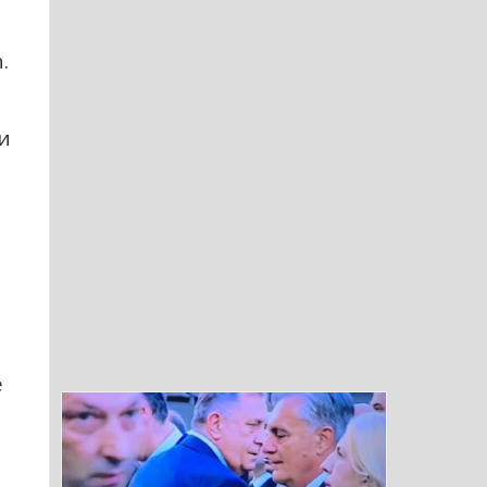
.
и
е