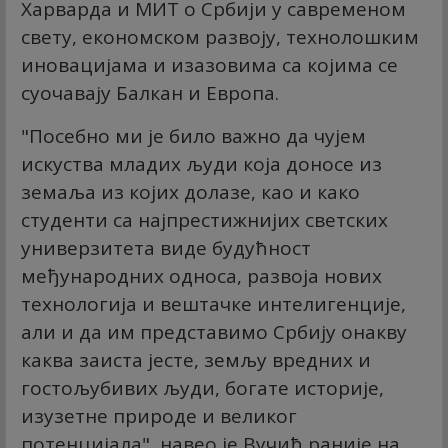
Харварда и МИТ о Србији у савременом
свету, економском развоју, технолошким
иновацијама и изазовима са којима се
суочавају Балкан и Европа.
"Посебно ми је било важно да чујем
искуства младих људи која доносе из
земаља из којих долазе, као и како
студенти са најпрестижнијих светских
универзитета виде будућност
међународних односа, развоја нових
технологија и вештачке интелигенције,
али и да им представимо Србију онакву
каква заиста јесте, земљу вредних и
гостољубивих људи, богате историје,
изузетне природе и великог
потенцијала", навео је Вучић раније на