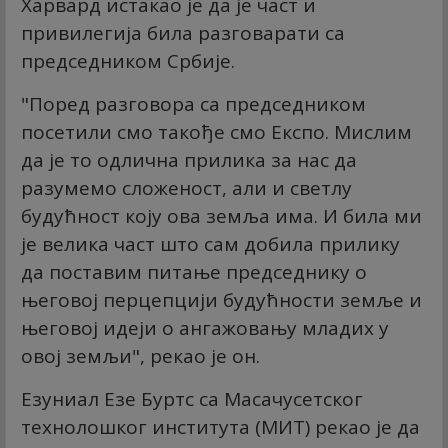
Харвард истакао је да је част и
привилегија била разговарати са
председником Србије.
"Поред разговора са председником
посетили смо такође смо Експо. Мислим
да је то одлична прилика за нас да
разумемо сложеност, али и светлу
будућност коју ова земља има. И била ми
је велика част што сам добила прилику
да поставим питање председнику о
његовој перцепцији будућности земље и
његовој идеји о ангажовању младих у
овој земљи", рекао је он.
Езуниал Езе Буртс са Масачусетског
технолошког института (МИТ) рекао је да