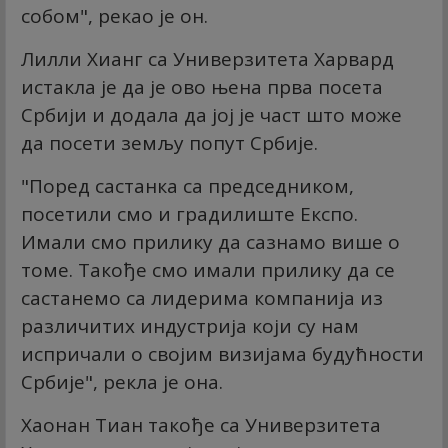
собом", рекао је он.
Лилли Xианг са Универзитета Харвард
истакла је да је ово њена прва посета
Србији и додала да јој је част што може
да посети земљу попут Србије.
"Поред састанка са председником,
посетили смо и градилиште Експо.
Имали смо прилику да сазнамо више о
томе. Такође смо имали прилику да се
састанемо са лидерима компанија из
различитих индустрија који су нам
испричали о својим визијама будућности
Србије", рекла је она.
Хаонан Тиан такође са Универзитета