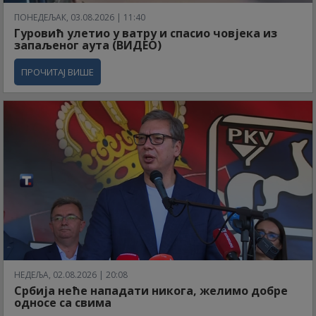
ПОНЕДЕЉАК, 03.08.2026 | 11:40
Гуровић улетио у ватру и спасио човјека из
запаљеног аута (ВИДЕО)
ПРОЧИТАЈ ВИШЕ
НЕДЕЉА, 02.08.2026 | 20:08
Србија неће нападати никога, желимо добре
односе са свима