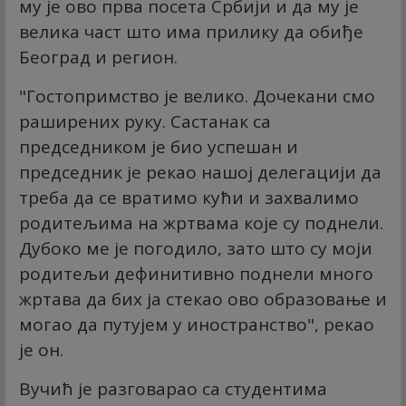
му је ово прва посета Србији и да му је
велика част што има прилику да обиђе
Београд и регион.
"Гостопримство је велико. Дочекани смо
раширених руку. Састанак са
председником је био успешан и
председник је рекао нашој делегацији да
треба да се вратимо кући и захвалимо
родитељима на жртвама које су поднели.
Дубоко ме је погодило, зато што су моји
родитељи дефинитивно поднели много
жртава да бих ја стекао ово образовање и
могао да путујем у иностранство", рекао
је он.
Вучић је разговарао са студентима