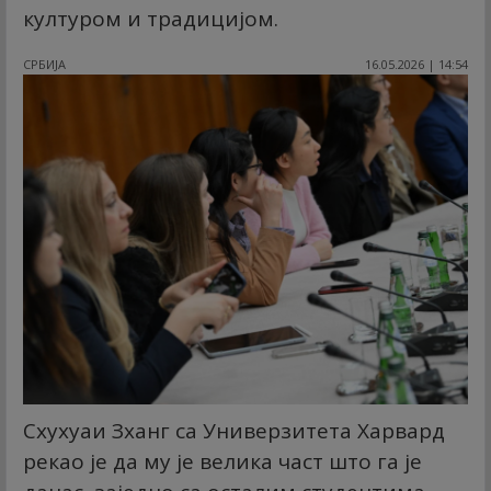
културом и традицијом.
СРБИЈА
16.05.2026 | 14:54
Схухуаи Зханг са Универзитета Харвард
рекао је да му је велика част што га је