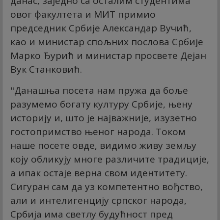
данас, заједно са осталим студентима
овог факултета и МИТ примио
председник Србије Александар Вучић,
као и министар спољних послова Србије
Марко Ђурић и министар просвете Дејан
Вук Станковић.
"Данашња посета нам пружа да боље
разумемо богату културу Србије, њену
историју и, што је најважније, изузетно
гостопримство њеног народа. Током
наше посете овде, видимо живу земљу
коју обликују многе различите традиције,
а ипак остаје верна свом идентитету.
Сигуран сам да уз компетентно вођство,
али и интелигенцију српског народа,
Србија има светлу будућност пред