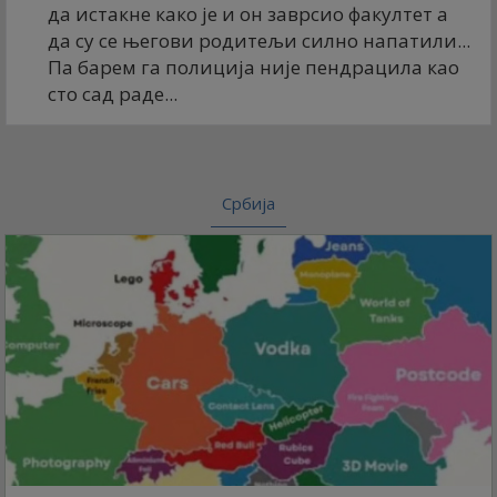
да истакне како је и он заврсио факултет а
да су се његови родитељи силно напатили...
Па барем га полиција није пендрацила као
сто сад раде...
Србија