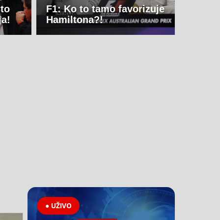
što
F1: Ko to tamo favorizuje
ja!
Hamiltona?!
● UŽIVO