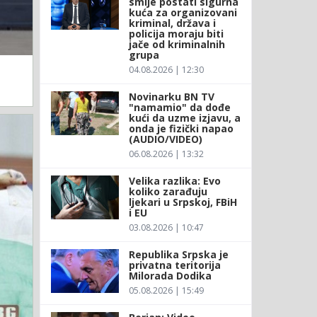
smije postati sigurna
kuća za organizovani
kriminal, država i
policija moraju biti
jače od kriminalnih
grupa
04.08.2026 | 12:30
Novinarku BN TV
"namamio" da dođe
kući da uzme izjavu, a
onda je fizički napao
(AUDIO/VIDEO)
06.08.2026 | 13:32
Velika razlika: Evo
koliko zarađuju
ljekari u Srpskoj, FBiH
i EU
03.08.2026 | 10:47
Republika Srpska je
privatna teritorija
Milorada Dodika
05.08.2026 | 15:49