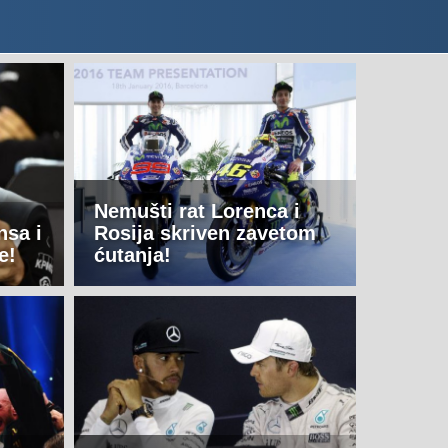
Nemušti rat Lorenca i
nsa i
Rosija skriven zavetom
e!
ćutanja!