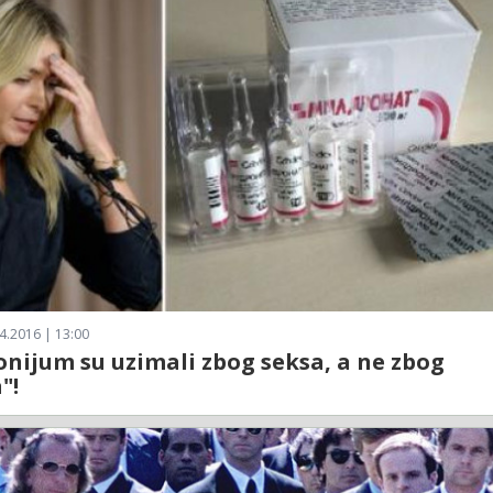
4.2016 | 13:00
nijum su uzimali zbog seksa, a ne zbog
"!