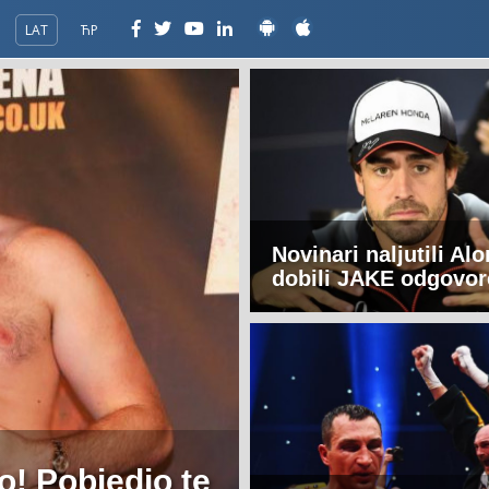
LAT
ЋР
Novinari naljutili Alo
dobili JAKE odgovor
lo! Pobjedio te