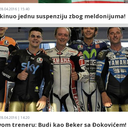
28.04.2016 | 15:40
kinuo jednu suspenziju zbog meldonijuma!
28.04.2016 | 14:20
vom treneru: Budi kao Beker sa Đokovićem!