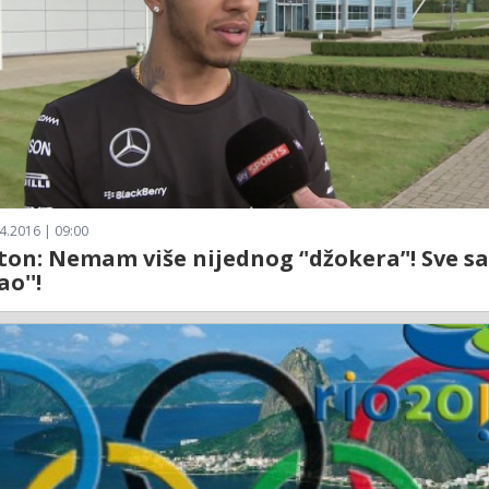
4.2016 | 09:00
on: Nemam više nijednog ‘'džokera’'! Sve s
ao''!