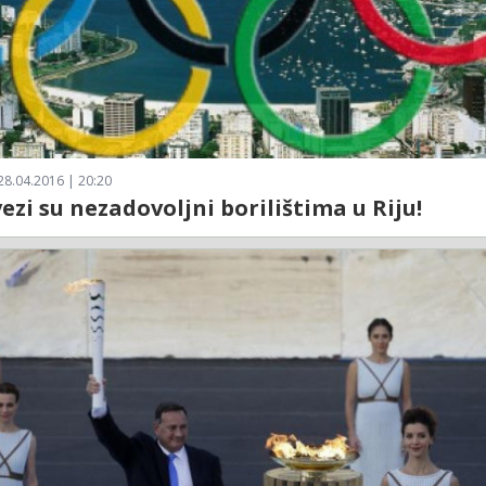
28.04.2016 | 20:20
vezi su nezadovoljni borilištima u Riju!