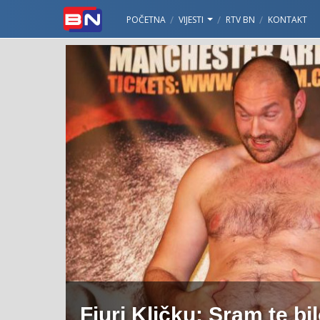
POČETNA
VIJESTI
RTV BN
KONTAKT
Fjuri Kličku: Sram te bi