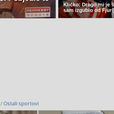
Kličko: Drago mi je 
sam izgubio od Fjuri
 /
Ostali sportovi