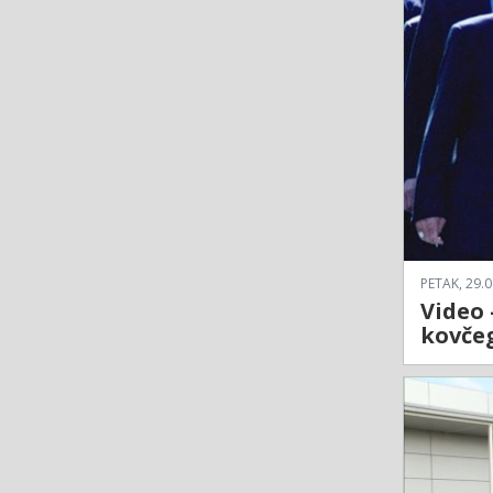
PETAK, 29.0
Video 
kovčeg