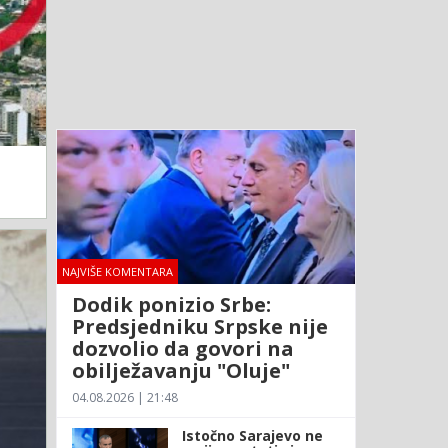
NAJVIŠE KOMENTARA
Dodik ponizio Srbe:
Predsjedniku Srpske nije
dozvolio da govori na
obilježavanju "Oluje"
04.08.2026 | 21:48
Istočno Sarajevo ne