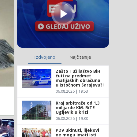
Izdvojeno
Najčitanije
Zašto Tužilaštvo BiH
ćuti na predmet
mafijaških obračuna
u Istočnom Sarajevu?!
06.08.2026 | 19:53
Kraj arbitraže od 1,3
milijarde KM: RiTE
Ugljevik u krizi
06.08.2026 | 19:30
PDV ukinuti, lijekovi
ne mogu imati isti