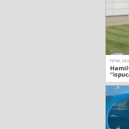
PETAK, 29.0
Hamilt
''ispuc