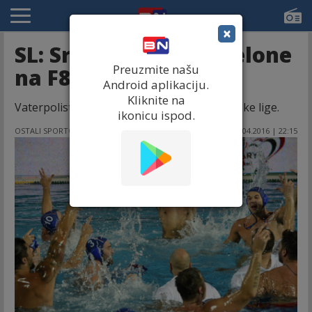
×
SL: Srbija preko Barselone
Preuzmite našu
na F8!
Android aplikaciju.
Kliknite na
Vaterpolisti Srbije plasirali su se na F8 Svetske lige.
ikonicu ispod.
OSTALI SPORTOVI
26.04.2016 | 22:15