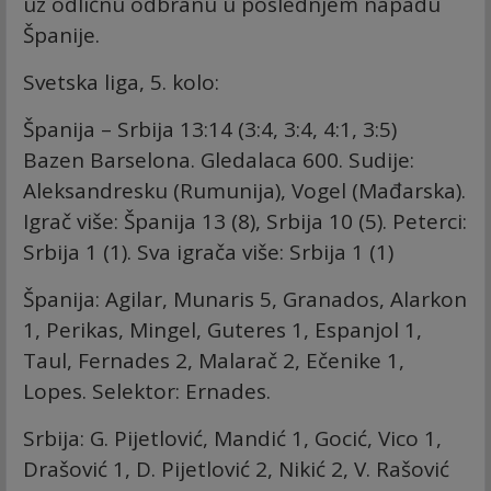
uz odličnu odbranu u poslednjem napadu
Španije.
Svetska liga, 5. kolo:
Španija – Srbija 13:14 (3:4, 3:4, 4:1, 3:5)
Bazen Barselona. Gledalaca 600. Sudije:
Aleksandresku (Rumunija), Vogel (Mađarska).
Igrač više: Španija 13 (8), Srbija 10 (5). Peterci:
Srbija 1 (1). Sva igrača više: Srbija 1 (1)
Španija: Agilar, Munaris 5, Granados, Alarkon
1, Perikas, Mingel, Guteres 1, Espanjol 1,
Taul, Fernades 2, Malarač 2, Ečenike 1,
Lopes. Selektor: Ernades.
Srbija: G. Pijetlović, Mandić 1, Gocić, Vico 1,
Drašović 1, D. Pijetlović 2, Nikić 2, V. Rašović