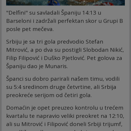
"Delfini" su savladali Španiju 14:13 u
Barseloni i zadržali perfektan skor u Grupi B
posle pet mečeva.
Srbiju je sa tri gola predvodio Stefan
Mitrović, a po dva su postigli Slobodan Nikić,
Filip Filipović i Duško Pjetlović. Pet golova za
Španiju dao je Munaris.
Španci su dobro parirali našem timu, vodili
su 5:4 sredinom druge četvrtine, ali Srbija
preokreće serijom od četiri gola.
Domaćin je opet preuzeo kontrolu u trećem
kvartalu te napravio veliki preokret na 12:10,
ali su Mitrović i Filipović doneli Srbiji trijumf,