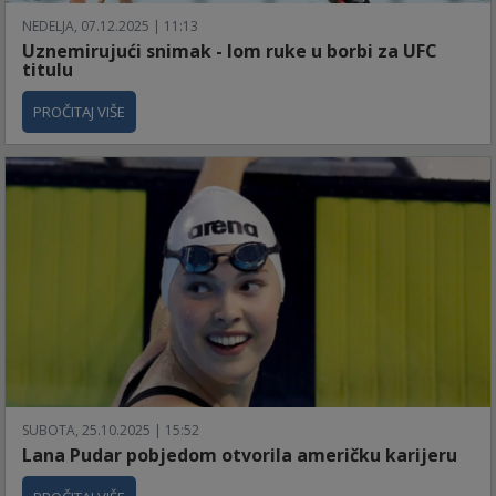
NEDELJA, 07.12.2025 | 11:13
Uznemirujući snimak - lom ruke u borbi za UFC
titulu
PROČITAJ VIŠE
SUBOTA, 25.10.2025 | 15:52
Lana Pudar pobjedom otvorila američku karijeru