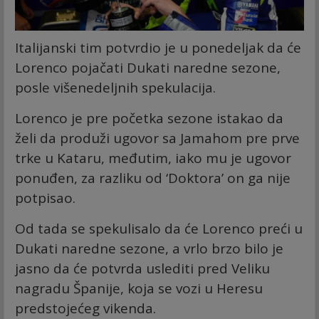
Italijanski tim potvrdio je u ponedeljak da će
Lorenco pojačati Dukati naredne sezone,
posle višenedeljnih spekulacija.
Lorenco je pre početka sezone istakao da
želi da produži ugovor sa Jamahom pre prve
trke u Kataru, međutim, iako mu je ugovor
ponuđen, za razliku od ‘Doktora’ on ga nije
potpisao.
Od tada se spekulisalo da će Lorenco preći u
Dukati naredne sezone, a vrlo brzo bilo je
jasno da će potvrda uslediti pred Veliku
nagradu Španije, koja se vozi u Heresu
predstojećeg vikenda.