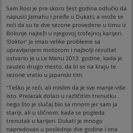
Sam Rosi je pre skoro šest godina odlučio da
napusti Jamahu i pređe u Dukati, a može se
reći da su te dve sezone provedene u timu iz
Bolonje najteži u njegovoj trofejnoj karijeri.
‘Doktor’ je imao velike probleme sa
upravljanjem motorom i najbolji rezultat
ostvario je u Le Manu 2012. godine, kada je
zauzeo drugo mesto, da bi se na kraju te
sezone vratio u japanski tim.
“Teško je reći, ali mislim da je sve manje-više
isto. Prelazak dolazi u različitim trenutku
nego što je slučaj bio sa mnom jer sam ja
stariji, ali u sličnom, kada se pogleda
trenutak u karijeri. Dukati je mnogo
napredovao u poslednje dve godine i ima