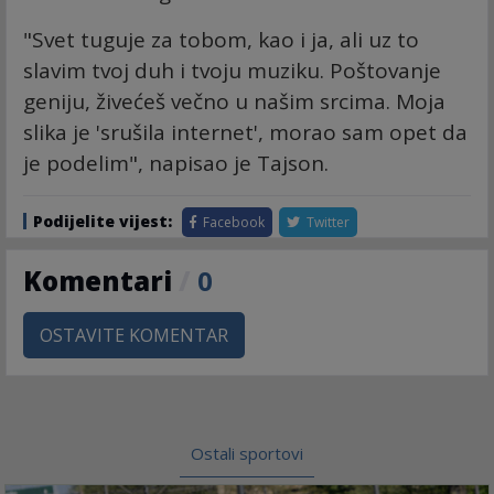
"Svet tuguje za tobom, kao i ja, ali uz to
slavim tvoj duh i tvoju muziku. Poštovanje
geniju, živećeš večno u našim srcima. Moja
slika je 'srušila internet', morao sam opet da
je podelim", napisao je Tajson.
Podijelite vijest:
Facebook
Twitter
Komentari
/
0
OSTAVITE KOMENTAR
Ostali sportovi