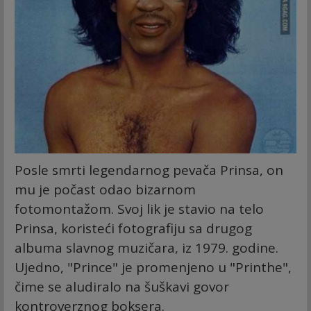
Posle smrti legendarnog pevača Prinsa, on
mu je počast odao bizarnom
fotomontažom. Svoj lik je stavio na telo
Prinsa, koristeći fotografiju sa drugog
albuma slavnog muzičara, iz 1979. godine.
Ujedno, "Prince" je promenjeno u "Printhe",
čime se aludiralo na šuškavi govor
kontroverznog boksera.