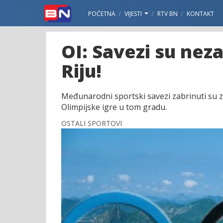
POČETNA
VIJESTI
RTV BN
KONTAKT
OI: Savezi su neza
Riju!
Međunarodni sportski savezi zabrinuti su z
Olimpijske igre u tom gradu.
OSTALI SPORTOVI