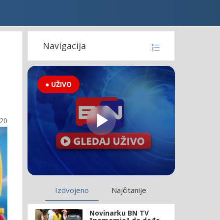
Navigacija
● UŽIVO
:20
Izdvojeno
Najčitanije
Novinarku BN TV