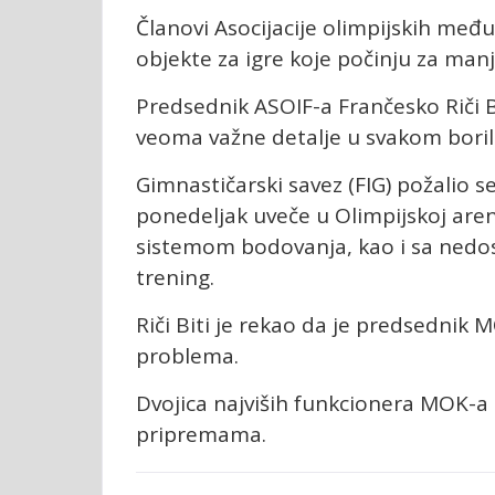
Članovi Asocijacije olimpijskih među
objekte za igre koje počinju za manj
Predsednik ASOIF-a Frančesko Riči Bi
veoma važne detalje u svakom borili
Gimnastičarski savez (FIG) požalio 
ponedeljak uveče u Olimpijskoj areni
sistemom bodovanja, kao i sa ned
trening.
Riči Biti je rekao da je predsednik 
problema.
Dvojica najviših funkcionera MOK-a 
pripremama.