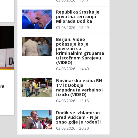
03.08.2026 | 10:47
Republika Srpska je
privatna teritorija
Milorada Dodika
05.08.2026 | 15:49
Berjan: Video
pokazuje ko je
povezan sa
kriminalnim grupama
u Istočnom Sarajevu
(VIDEO)
04.08.2026 | 14:40
Novinarska ekipa BN
TV iz Doboja
re
napadnuta verbalno i
fizički (VIDEO)
04.08.2026 | 13:18
Dodik se izblamirao
pred Vučićem - Nije
znao gdje je rođen?!
03.08.2026 | 20:30