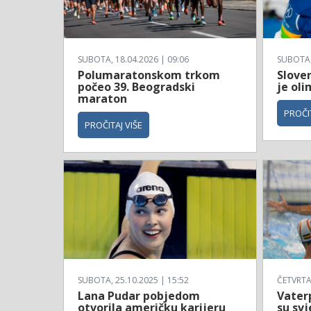
SUBOTA, 18.04.2026 | 09:06
SUBOTA, 
Polumaratonskom trkom
Sloven
počeo 39. Beogradski
je ol
maraton
PROČIT
PROČITAJ VIŠE
SUBOTA, 25.10.2025 | 15:52
ČETVRTAK
Lana Pudar pobjedom
Vaterp
otvorila američku karijeru
su svj