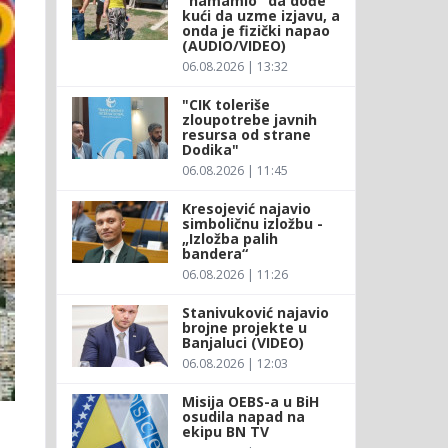
"namamio" da dođe
kući da uzme izjavu, a
onda je fizički napao
(AUDIO/VIDEO)
06.08.2026 | 13:32
"CIK toleriše
zloupotrebe javnih
resursa od strane
Dodika"
06.08.2026 | 11:45
Kresojević najavio
simboličnu izložbu -
„Izložba palih
bandera“
06.08.2026 | 11:26
Stanivuković najavio
brojne projekte u
Banjaluci (VIDEO)
06.08.2026 | 12:03
Misija OEBS-a u BiH
osudila napad na
ekipu BN TV