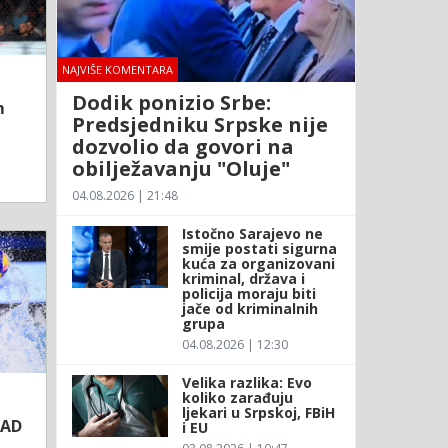
NAJVIŠE KOMENTARA
Dodik ponizio Srbe:
m
Predsjedniku Srpske nije
dozvolio da govori na
obilježavanju "Oluje"
04.08.2026 | 21:48
Istočno Sarajevo ne
smije postati sigurna
kuća za organizovani
kriminal, država i
policija moraju biti
jače od kriminalnih
grupa
04.08.2026 | 12:30
Velika razlika: Evo
koliko zarađuju
ljekari u Srpskoj, FBiH
SAD
i EU