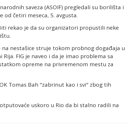
narodnih saveza (ASOIF) pregledali su borilišta i
e od četiri meseca, 5. avgusta.
ti rekao je da su organizatori propustili neke
štu.
se na nestašice struje tokom probnog događaja u
 Rija. FIG je naveo i da je imao problema sa
ostatkom opreme na privremenom mestu za
MOK Tomas Bah "zabrinut kao i svi" zbog tih
otputovaće uskoro u Rio da bi stalno radili na