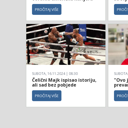
PROČITAJ VIŠE
PROČIT
SUBOTA, 16.11.2024 | 08:30
SUBOTA, 
Čelični Majk ispisao istoriju,
"Ovo 
ali sad bez pobjede
prevar
PROČITAJ VIŠE
PROČIT