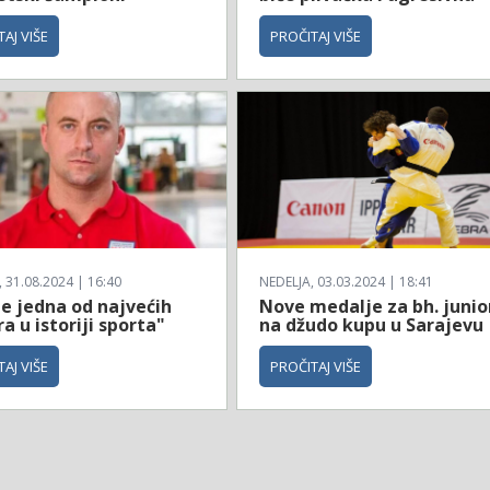
AJ VIŠE
PROČITAJ VIŠE
31.08.2024 | 16:40
NEDELJA, 03.03.2024 | 18:41
je jedna od najvećih
Nove medalje za bh. junio
a u istoriji sporta"
na džudo kupu u Sarajevu
AJ VIŠE
PROČITAJ VIŠE