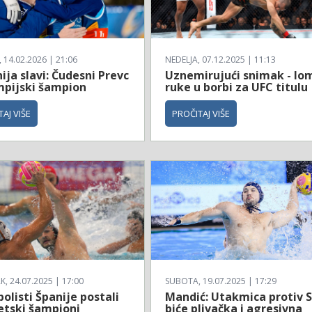
14.02.2026 | 21:06
NEDELJA, 07.12.2025 | 11:13
ija slavi: Čudesni Prevc
Uznemirujući snimak - lo
impijski šampion
ruke u borbi za UFC titulu
AJ VIŠE
PROČITAJ VIŠE
, 24.07.2025 | 17:00
SUBOTA, 19.07.2025 | 17:29
olisti Španije postali
Mandić: Utakmica protiv 
etski šampioni
biće plivačka i agresivna