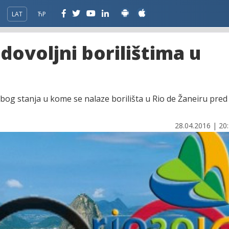
LAT
ЋР
dovoljni borilištima u
bog stanja u kome se nalaze borilišta u Rio de Žaneiru pred
28.04.2016 | 20