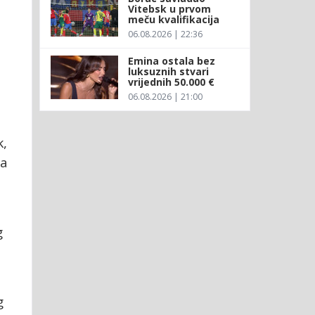
Vitebsk u prvom
meču kvalifikacija
06.08.2026 | 22:36
Emina ostala bez
luksuznih stvari
vrijednih 50.000 €
06.08.2026 | 21:00
k,
ma
g
-
g