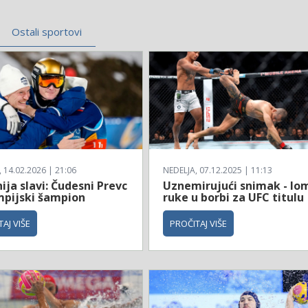
Ostali sportovi
14.02.2026 | 21:06
NEDELJA, 07.12.2025 | 11:13
ija slavi: Čudesni Prevc
Uznemirujući snimak - lo
impijski šampion
ruke u borbi za UFC titulu
AJ VIŠE
PROČITAJ VIŠE