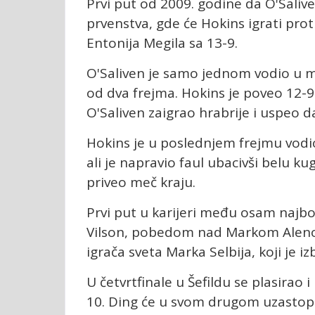
Prvi put od 2009. godine da O'Saliv
prvenstva, gde će Hokins igrati pro
Entonija Megila sa 13-9.
O'Saliven je samo jednom vodio u m
od dva frejma. Hokins je poveo 12-9 
O'Saliven zaigrao hrabrije i uspeo da
Hokins je u poslednjem frejmu vodio 
ali je napravio faul ubacivši belu ku
priveo meč kraju.
Prvi put u karijeri među osam najbo
Vilson, pobedom nad Markom Alenom 1
igrača sveta Marka Selbija, koji je 
U četvrtfinale u Šefildu se plasirao
10. Ding će u svom drugom uzastopno