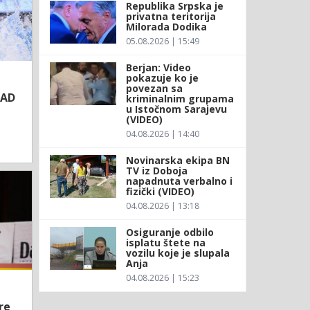
Republika Srpska je
privatna teritorija
Milorada Dodika
05.08.2026 | 15:49
Berjan: Video
pokazuje ko je
povezan sa
SAD
kriminalnim grupama
u Istočnom Sarajevu
(VIDEO)
04.08.2026 | 14:40
Novinarska ekipa BN
TV iz Doboja
napadnuta verbalno i
fizički (VIDEO)
04.08.2026 | 13:18
Osiguranje odbilo
isplatu štete na
vozilu koje je slupala
Anja
04.08.2026 | 15:23
re