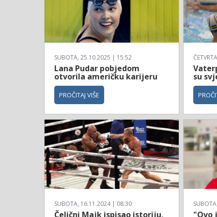
SUBOTA, 25.10.2025 | 15:52
ČETVRTAK
Lana Pudar pobjedom
Vaterp
otvorila američku karijeru
su svj
PROČITAJ VIŠE
PROČIT
SUBOTA, 16.11.2024 | 08:30
SUBOTA, 
Čelični Majk ispisao istoriju,
"Ovo 