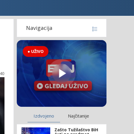
Navigacija
● UŽIVO
:40
Izdvojeno
Najčitanije
Zašto Tužilaštvo BiH