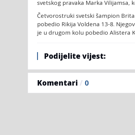
svetskog pravaka Marka Vilijamsa, ko
Četvorostruki svetski šampion Britan
pobedio Rikija Voldena 13-8. Njegov
je u drugom kolu pobedio Alistera K
Podijelite vijest:
Komentari
/
0