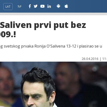
LAT
ЋР
Saliven prvi put bez
09.!
g svetskog prvaka Ronija O'Salivena 13-12 i plasirao se u
26.04.2016 | 11