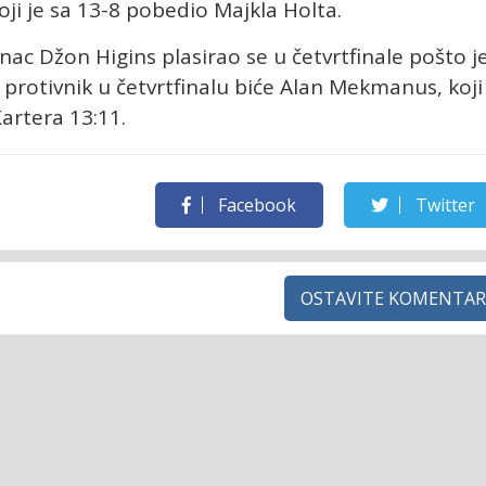
ji je sa 13-8 pobedio Majkla Holta.
ac Džon Higins plasirao se u četvrtfinale pošto j
 protivnik u četvrtfinalu biće Alan Mekmanus, koji
artera 13:11.
Facebook
Twitter
OSTAVITE KOMENTAR