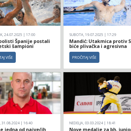
, 24.07.2025 | 17:00
SUBOTA, 19.07.2025 | 17:29
olisti Španije postali
Mandić: Utakmica protiv 
etski šampioni
biće plivačka i agresivna
AJ VIŠE
PROČITAJ VIŠE
31.08.2024 | 16:40
NEDELJA, 03.03.2024 | 18:41
je jedna od najvećih
Nove medalje za bh. junio