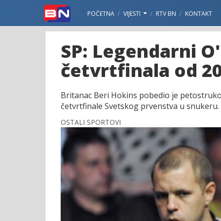
POČETNA
VIJESTI
RTV BN
KONTAKT
SP: Legendarni O'
četvrtfinala od 20
Britanac Beri Hokins pobedio je petostruko
četvrtfinale Svetskog prvenstva u snukeru.
OSTALI SPORTOVI