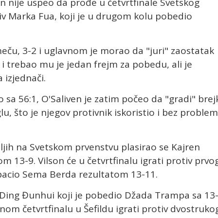
en nije uspeo da prođe u četvrtfinale Svetskog
tiv Marka Fua, koji je u drugom kolu pobedio
eču, 3-2 i uglavnom je morao da "juri" zaostatak
i trebao mu je jedan frejm za pobedu, ali je
 izjednači.
sa 56:1, O'Saliven je zatim počeo da "gradi" brej
glu, što je njegov protivnik iskoristio i bez proble
ljih na Svetskom prvenstvu plasirao se Kajren
3-9. Vilson će u četvrtfinalu igrati protiv prvo
izbacio Sema Berda rezultatom 13-11.
 i Ding Đunhui koji je pobedio Džada Trampa sa 13
m četvrtfinalu u Šefildu igrati protiv dvostruko