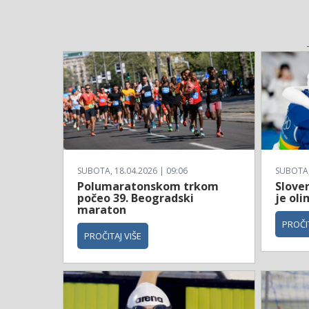
SUBOTA, 18.04.2026 | 09:06
SUBOTA, 
Polumaratonskom trkom
Sloven
počeo 39. Beogradski
je ol
maraton
PROČIT
PROČITAJ VIŠE