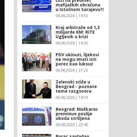
ćuti na predmet
mafijaških obračuna
u Istočnom Sarajevu?!
06.08.2026 | 19:53
Kraj arbitraže od 1,3
milijarde KM: RiTE
Ugljevik u krizi
06.08.2026 | 19:30
PDV ukinuti, lijekovi
ne mogu imati isti
porez kao luksuz
06.08.2026 | 21:22
Zelenski stiže u
Beograd - poznate
teme razgovora
06.08.2026 | 19:19
Beograd: Muškarac
preminuo poslije
uboda stršljena
06.08.2026 | 22:40
Borac savladao