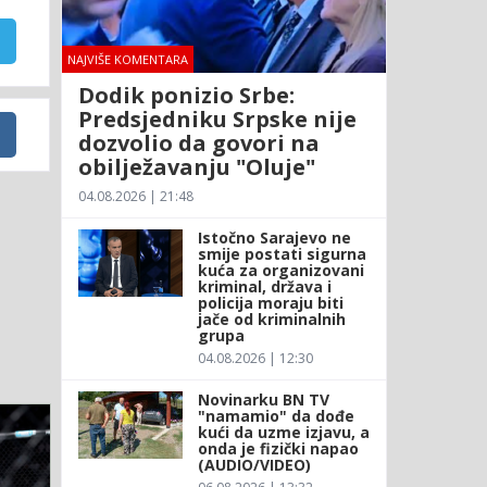
NAJVIŠE KOMENTARA
Dodik ponizio Srbe:
Predsjedniku Srpske nije
dozvolio da govori na
obilježavanju "Oluje"
04.08.2026 | 21:48
Istočno Sarajevo ne
smije postati sigurna
kuća za organizovani
kriminal, država i
policija moraju biti
jače od kriminalnih
grupa
04.08.2026 | 12:30
Novinarku BN TV
"namamio" da dođe
kući da uzme izjavu, a
onda je fizički napao
(AUDIO/VIDEO)