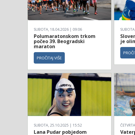
SUBOTA, 18.04.2026 | 09:06
SUBOTA, 
Polumaratonskom trkom
Sloven
počeo 39. Beogradski
je ol
maraton
PROČIT
PROČITAJ VIŠE
SUBOTA, 25.10.2025 | 15:52
ČETVRTAK
Lana Pudar pobjedom
Vaterp