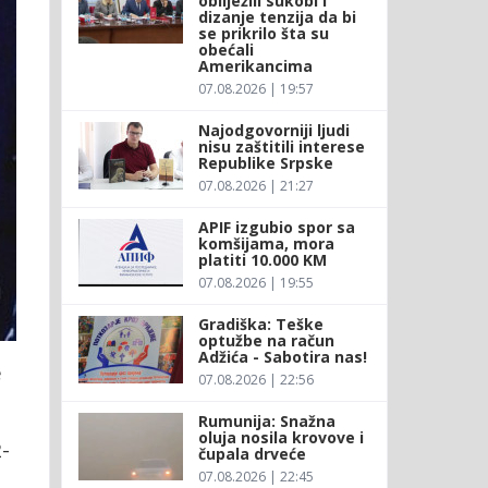
obilježili sukobi i
dizanje tenzija da bi
se prikrilo šta su
obećali
Amerikancima
07.08.2026 | 19:57
Najodgovorniji ljudi
nisu zaštitili interese
Republike Srpske
07.08.2026 | 21:27
APIF izgubio spor sa
komšijama, mora
platiti 10.000 KM
07.08.2026 | 19:55
Gradiška: Teške
optužbe na račun
Adžića - Sabotira nas!
e
07.08.2026 | 22:56
Rumunija: Snažna
oluja nosila krovove i
-
čupala drveće
07.08.2026 | 22:45