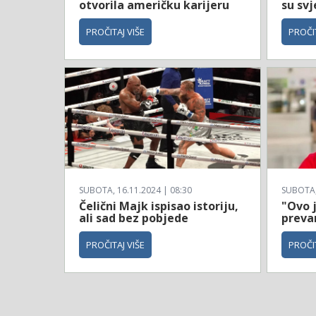
otvorila američku karijeru
su svj
PROČITAJ VIŠE
PROČIT
SUBOTA, 16.11.2024 | 08:30
SUBOTA, 
Čelični Majk ispisao istoriju,
"Ovo 
ali sad bez pobjede
prevar
PROČITAJ VIŠE
PROČIT