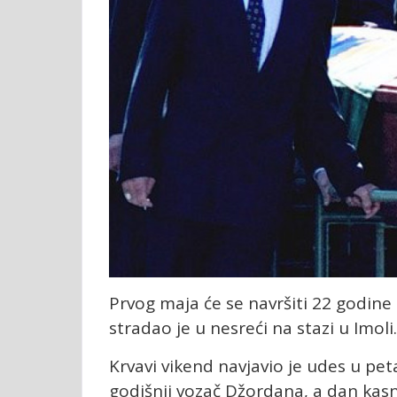
Prvog maja će se navršiti 22 godine
stradao je u nesreći na stazi u Imoli.
Krvavi vikend navjavio je udes u pe
godišnji vozač Džordana, a dan kasn