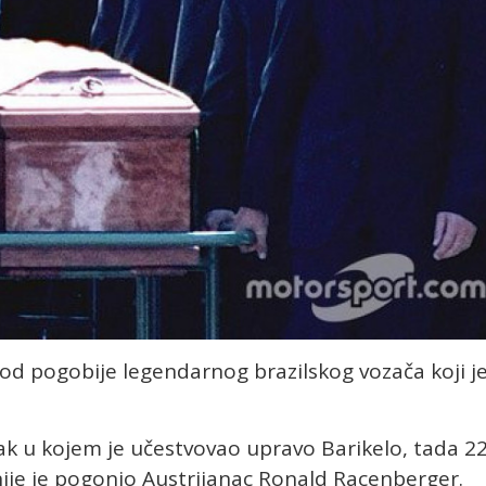
 od pogobije legendarnog brazilskog vozača koji j
tak u kojem je učestvovao upravo Barikelo, tada 22
ije je pogonio Austrijanac Ronald Racenberger.