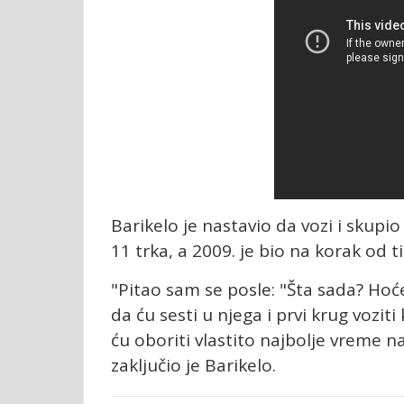
Barikelo je nastavio da vozi i skup
11 trka, a 2009. je bio na korak od t
"Pitao sam se posle: "Šta sada? Hoće 
da ću sesti u njega i prvi krug voziti
ću oboriti vlastito najbolje vreme n
zaključio je Barikelo.