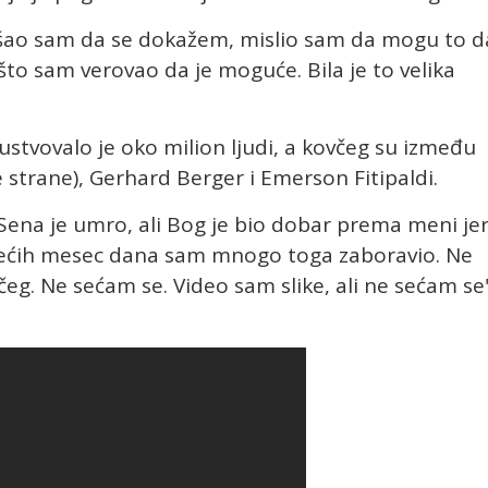
ušao sam da se dokažem, mislio sam da mogu to d
što sam verovao da je moguće. Bila je to velika
ustvovalo je oko milion ljudi, a kovčeg su između
e strane), Gerhard Berger i Emerson Fitipaldi.
Sena je umro, ali Bog je bio dobar prema meni je
ećih mesec dana sam mnogo toga zaboravio. Ne
g. Ne sećam se. Video sam slike, ali ne sećam se