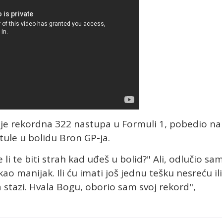
io je rekordna 322 nastupa u Formuli 1, pobedio na
itule u bolidu Bron GP-ja.
li te biti strah kad uđeš u bolid?" Ali, odlučio sa
 kao manijak. Ili ću imati još jednu tešku nesreću ili
a stazi. Hvala Bogu, oborio sam svoj rekord",