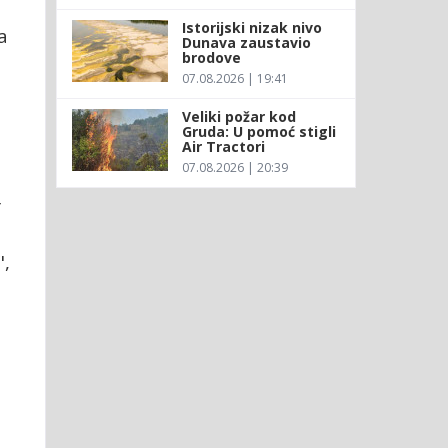
Istorijski nizak nivo
a
Dunava zaustavio
brodove
07.08.2026 | 19:41
Veliki požar kod
Gruda: U pomoć stigli
Air Tractori
07.08.2026 | 20:39
r
",