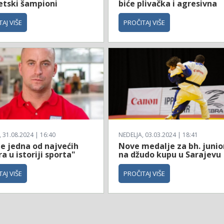
etski šampioni
biće plivačka i agresivna
AJ VIŠE
PROČITAJ VIŠE
31.08.2024 | 16:40
NEDELJA, 03.03.2024 | 18:41
je jedna od najvećih
Nove medalje za bh. junio
a u istoriji sporta"
na džudo kupu u Sarajevu
AJ VIŠE
PROČITAJ VIŠE