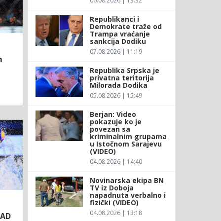
06.08.2026 | 13:32
Republikanci i
Demokrate traže od
Trampa vraćanje
sankcija Dodiku
07.08.2026 | 11:19
m
Republika Srpska je
privatna teritorija
Milorada Dodika
05.08.2026 | 15:49
Berjan: Video
pokazuje ko je
povezan sa
kriminalnim grupama
u Istočnom Sarajevu
(VIDEO)
04.08.2026 | 14:40
Novinarska ekipa BN
TV iz Doboja
napadnuta verbalno i
fizički (VIDEO)
04.08.2026 | 13:18
SAD