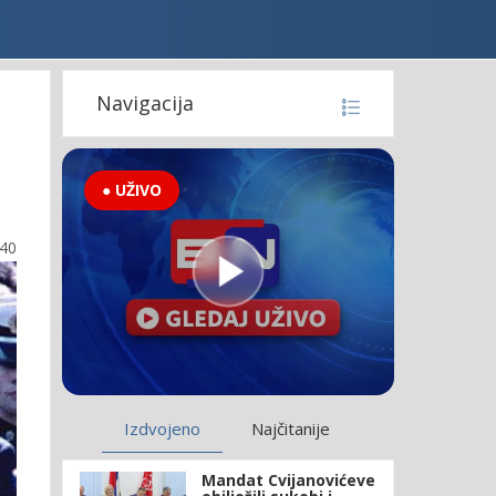
Navigacija
● UŽIVO
:40
Izdvojeno
Najčitanije
Mandat Cvijanovićeve