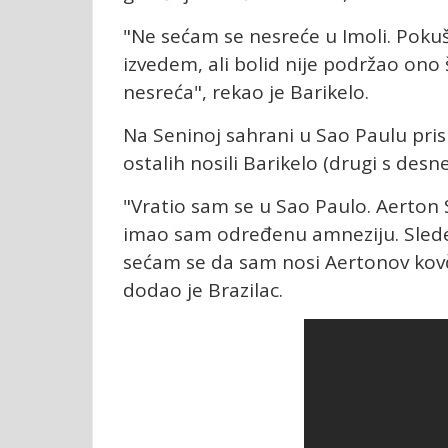
"Ne sećam se nesreće u Imoli. Pok
izvedem, ali bolid nije podržao ono 
nesreća", rekao je Barikelo.
Na Seninoj sahrani u Sao Paulu pris
ostalih nosili Barikelo (drugi s desn
"Vratio sam se u Sao Paulo. Aerton 
imao sam određenu amneziju. Sled
sećam se da sam nosi Aertonov kovče
dodao je Brazilac.