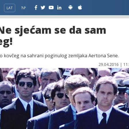
LAT
ЋР
 Ne sjećam se da sam
eg!
sio kovčeg na sahrani poginulog zemljaka Aertona Sene.
29.04.2016 | 11