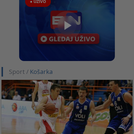
● UŽIVO
Sport /
Košarka