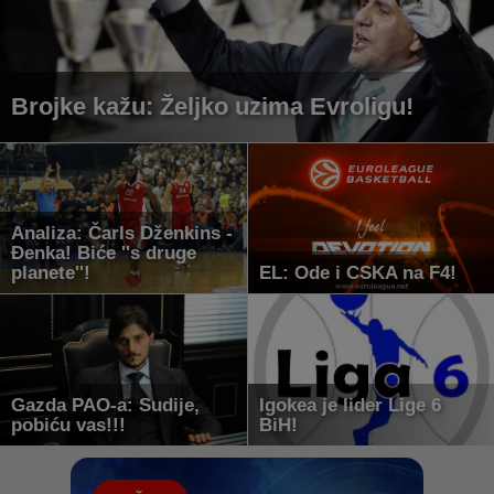
Brojke kažu: Željko uzima Evroligu!
Analiza: Čarls Dženkins -
Đenka! Biće ''s druge
planete''!
EL: Ode i CSKA na F4!
Gazda PAO-a: Sudije,
Igokea je lider Lige 6
pobiću vas!!!
BiH!