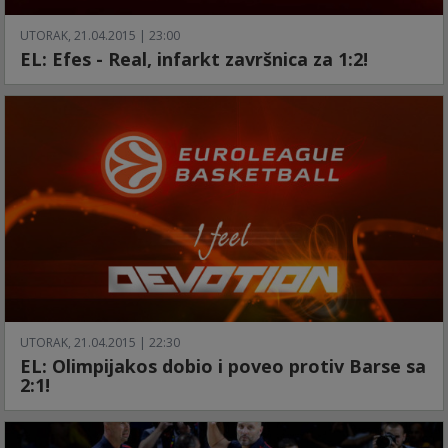
UTORAK, 21.04.2015 | 23:00
EL: Efes - Real, infarkt završnica za 1:2!
UTORAK, 21.04.2015 | 22:30
EL: Olimpijakos dobio i poveo protiv Barse sa
2:1!