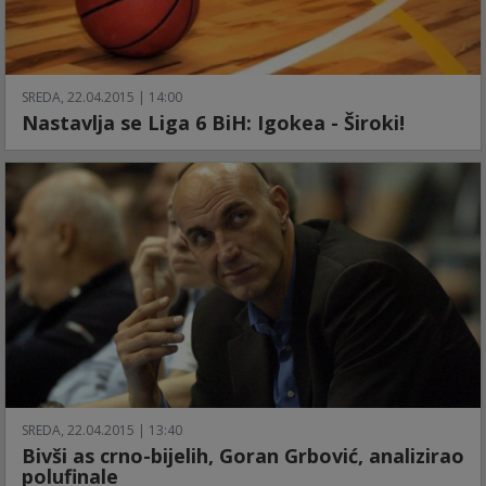
SREDA, 22.04.2015 | 14:00
Nastavlja se Liga 6 BiH: Igokea - Široki!
SREDA, 22.04.2015 | 13:40
Bivši as crno-bijelih, Goran Grbović, analizirao
polufinale