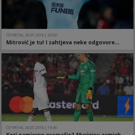
ČETVRTAK, 26.07.2018 | 20:00
Mitrović je tu! I zahtjeva neke odgovore...
ČETVRTAK, 26.07.2018 | 19:45
Kesi namjerno promašio? Murinjov osmjeh