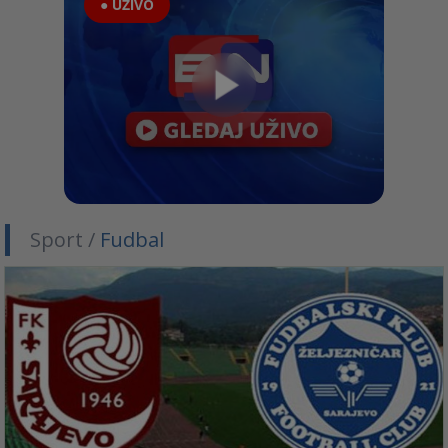
● UŽIVO
Sport /
Fudbal