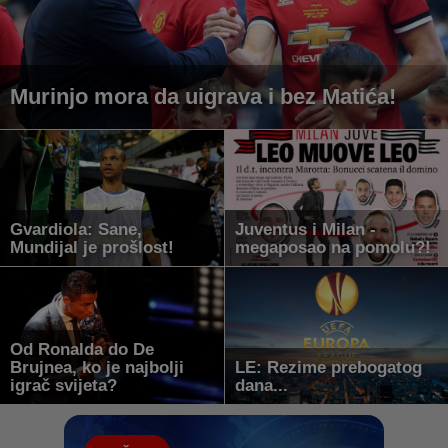
Murinjo mora da uigrava i bez Matića!
Gvardiola: Sane,
Juventus i Milan -
Mundijal je prošlost!
megaposao na pomolu?!
Od Ronalda do De
Brujnea, ko je najbolji
LE: Rezime prebogatog
igrač svijeta?
dana...