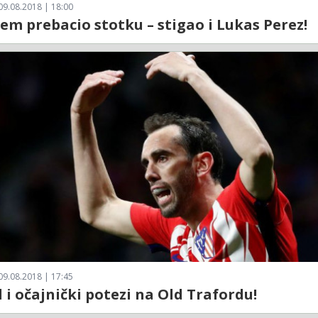
09.08.2018 | 18:00
em prebacio stotku – stigao i Lukas Perez!
09.08.2018 | 17:45
 i očajnički potezi na Old Trafordu!