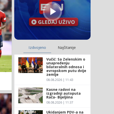
Izdvojeno
Najčitanije
Vučić: Sa Zelenskim o
unapređenju
bilateralnih odnosa i
evropskom putu dvije
zemlje
08.08.2026 | 11:43
Kasne radovi na
izgradnji autoputa
Rača- Bijeljiina
08.08.2026 | 11:37
Ukidanjem PDV-a na