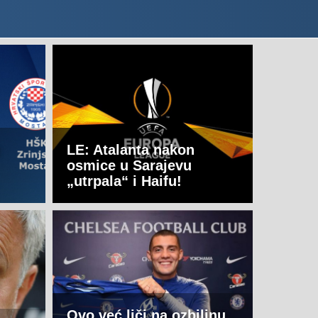
LE: Atalanta nakon
osmice u Sarajevu
„utrpala“ i Haifu!
Ovo već liči na ozbiljnu