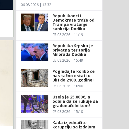
06.08.2026 | 13:32
Republikanci i
Demokrate traže od
Trampa vraćanje
sankcija Dodiku
07.08.2026 | 11:19
Republika Srpska je
privatna teritorija
Milorada Dodika
05.08.2026 | 15:49
Pogledajte koliko će
nas tačno ostati u
BiH do 2100. godine!
05.08.2026 | 10:00
Uzela je 25.000€, a
odbila da se rukuje sa
gradonačelnikom!
07.08.2026 | 15:10
Kada izjednačite
korupciju sa izdajom