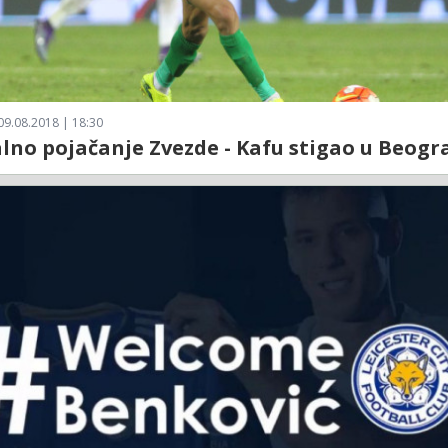
09.08.2018 | 18:30
lno pojačanje Zvezde - Kafu stigao u Beogr