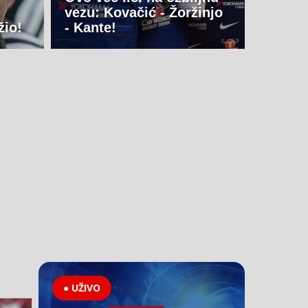
vezu: Kovačić - Žoržinjo
žio!
- Kante!
● UŽIVO