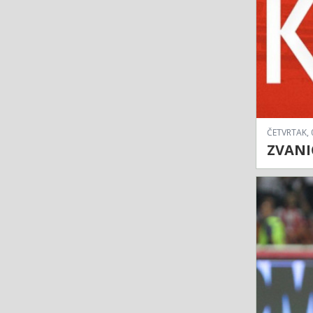
ČETVRTAK, 
ZVANIČ