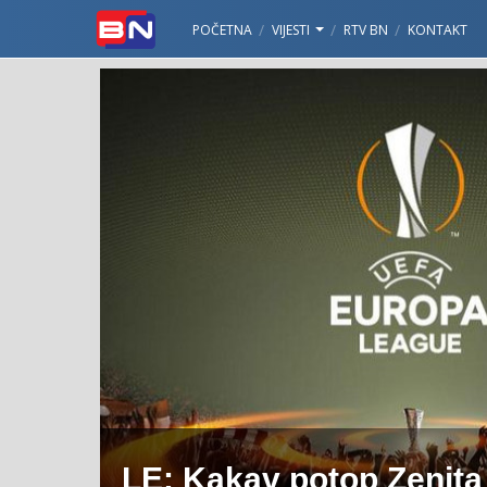
POČETNA
VIJESTI
RTV BN
KONTAKT
LE: Kakav potop Zenita 