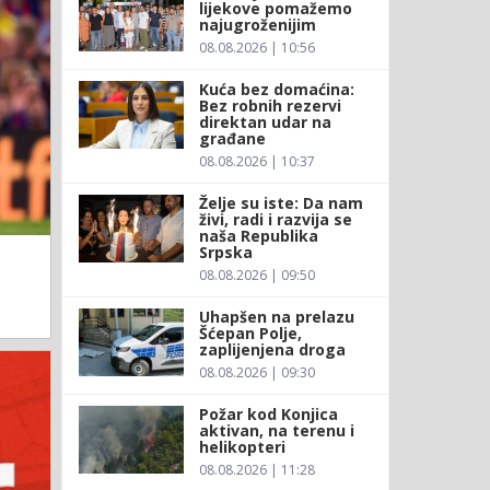
lijekove pomažemo
najugroženijim
08.08.2026 | 10:56
Kuća bez domaćina:
Bez robnih rezervi
direktan udar na
građane
08.08.2026 | 10:37
Želje su iste: Da nam
živi, radi i razvija se
naša Republika
Srpska
08.08.2026 | 09:50
Uhapšen na prelazu
Šćepan Polje,
zaplijenjena droga
08.08.2026 | 09:30
Požar kod Konjica
aktivan, na terenu i
helikopteri
08.08.2026 | 11:28