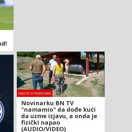
ad!
NAJVIŠE KOMENTARA
Novinarku BN TV
"namamio" da dođe kući
da uzme izjavu, a onda je
fizički napao
(AUDIO/VIDEO)