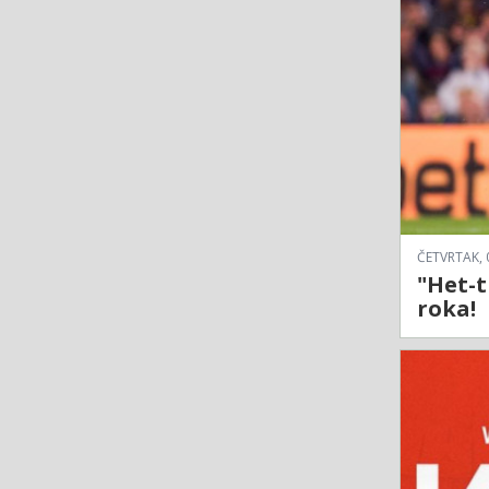
ČETVRTAK, 
"Het-t
roka!