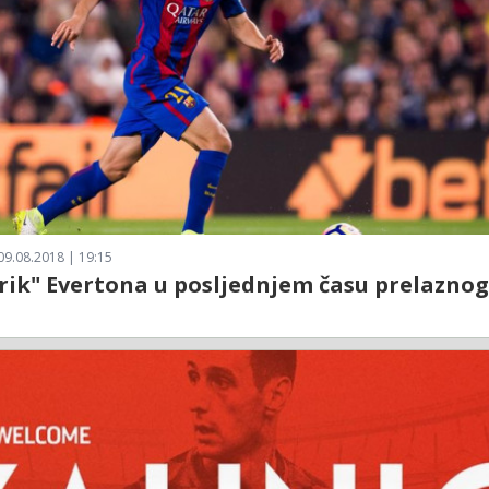
09.08.2018 | 19:15
rik" Evertona u posljednjem času prelaznog