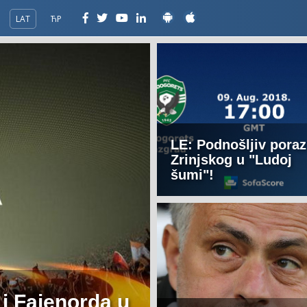
LAT
ЋР
LE: Podnošljiv poraz
Zrinjskog u "Ludoj
šumi"!
i Fajenorda u