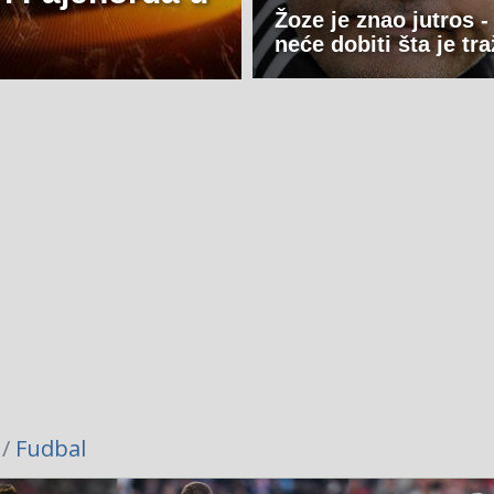
Žoze je znao jutros -
neće dobiti šta je tra
 /
Fudbal