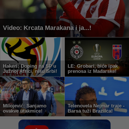
Video: Krcata Marakana i ja...!
Hakeri: Doping na SP u
LE: Grobari, biće ipak
Južnoj Africi, nisu Srbi!
prenosa iz Mađarske!
Milojević: Sanjamo
Telenovela Nejmar traje -
ovakve utakmice!
Barsa tuži Brazilca!