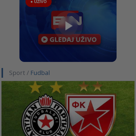
● UŽIVO
Sport /
Fudbal