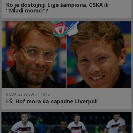
Ko je dostojniji Lige šampiona, CSKA ili
''Mladi momci''?
SREDA, 23.08.2017 | 18:15
LŠ: Hof mora da napadne Liverpul!