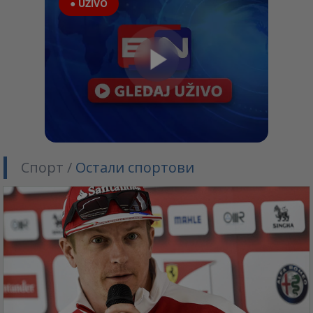
● UŽIVO
Спорт /
Остали спортови