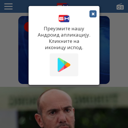
×
● UŽIVO
Преузмите нашу
Андроид апликацију.
Кликните на
иконицу испод.