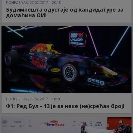
ПОНЕДЕЉАК, 27.02.2017 | 20:10
Будимпешта одустаје од кандидатуре за
домаћина ОИ!
ПОНЕДЕЉАК, 27.02.2017 | 18:20
Ф1: Ред Бул - 13 је за неке (не)срећан број!