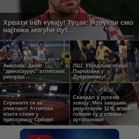
Хрвати већ кукају! Туцак: Извукли смо
најтежи могући пут...
Анализа: Десет
ЛШ: Убједљив пораз
"диносаурус" атлетских
Партизана у
рекорда...
Дубровнику!
Скандал у руском
Спремите се за
хокеју: Меч завршен
спектакл! Атлетска
резултатом 11:9, а сви
елита стиже у
голови су у ствари -
престоницу Србије!
аутоголови!