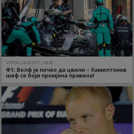
УТОРАК, 28.02.2017 | 08:45
Ф1: Волф је почео да цвили – Хамилтонов
шеф се боји промјена правила!