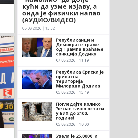
кући да узме изјаву, а
онда је физички напао
(АУДИО/ВИДЕО)
06.08.2026 | 13:32
Републиканци и
Демократе траже
од Трампа враћање
санкција Додику
07.08.2026 | 11:19
Република Српска је
приватна
територија
Милорада Додика
05.08.2026 | 15:49
Погледајте колико
ће нас тачно остати
у БиХ до 2100.
године!
05.08.2026 | 10:00
Узела је 25.000€, а