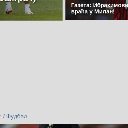
Газета: Ибрахимови
враћа у Милан!
 /
Фудбал