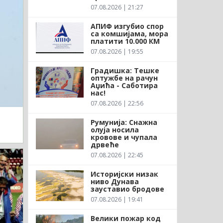
07.08.2026 | 21:27
АПИФ изгубио спор
са комшијама, мора
платити 10.000 КМ
07.08.2026 | 19:55
Градишка: Тешке
оптужбе на рачун
Аџића - Саботира
нас!
07.08.2026 | 22:56
Румунија: Снажна
олуја носила
кровове и чупала
дрвеће
07.08.2026 | 22:45
Историјски низак
ниво Дунава
зауставио бродове
07.08.2026 | 19:41
Велики пожар код