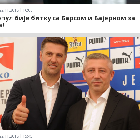
22.11.2018 | 16:00
пул бије битку са Барсом и Бајерном за
а!
22.11.2018 | 15:45