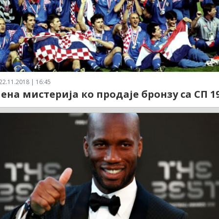
22.11.2018 | 16:45
ена мистерија ко продаје бронзу са СП 19