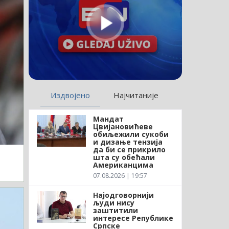
Издвојено
Најчитаније
Мандат
Цвијановићеве
обиљежили сукоби
и дизање тензија
да би се прикрило
шта су обећали
Американцима
07.08.2026 | 19:57
Најодговорнији
људи нису
заштитили
интересе Републике
Српске