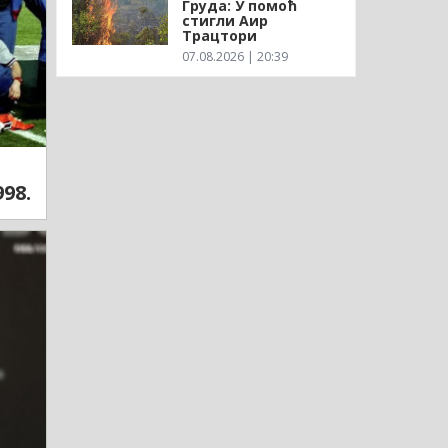
Груда: У помоћ
стигли Аир
Трацтори
07.08.2026 | 20:39
98.