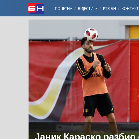
ПОЧЕТНА
ВИЈЕСТИ
РТВ БН
КОНТАКТ
Јаник Караско разбио