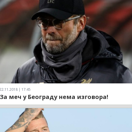
22.11.2018 | 17:45
 За меч у Београду нема изговора!