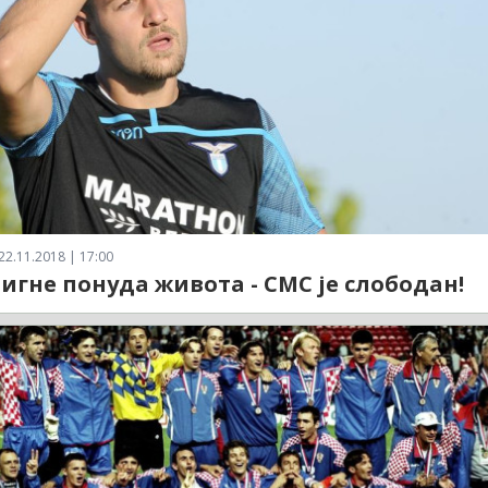
22.11.2018 | 17:00
тигне понуда живота - СМС је слободан!