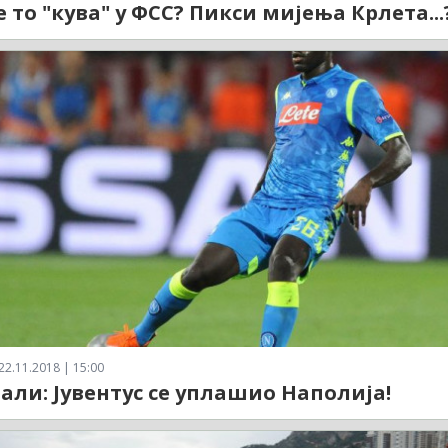
 то "кува" у ФСС? Пикси мијења Крлета...?
22.11.2018 | 15:00
али: Јувентус се уплашио Наполија!