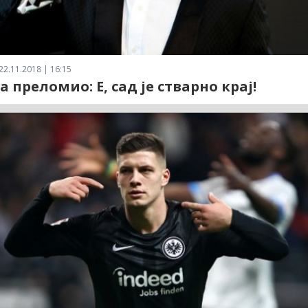
22.11.2018 | 16:15
 преломио: Е, сад је стварно крај!