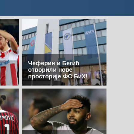
Чеферин и Бегић
отворили нове
просторије ФС БиХ!