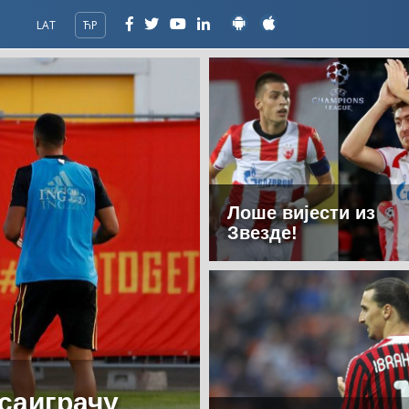
LAT
ЋР
Лоше вијести из
Звезде!
 саиграчу