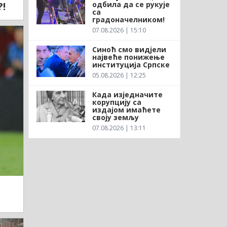
одбила да се рукује
!
са
градоначелником!
07.08.2026 | 15:10
Синоћ смо видјели
највеће понижење
институција Српске
05.08.2026 | 12:25
Када изједначите
корупцију са
издајом имаћете
своју земљу
07.08.2026 | 13:11