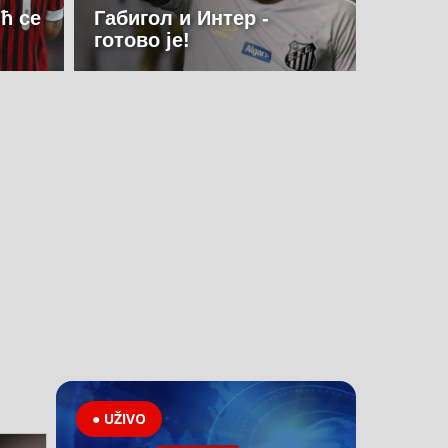
ћ се
Габигол и Интер -
готово је!
● UŽIVO