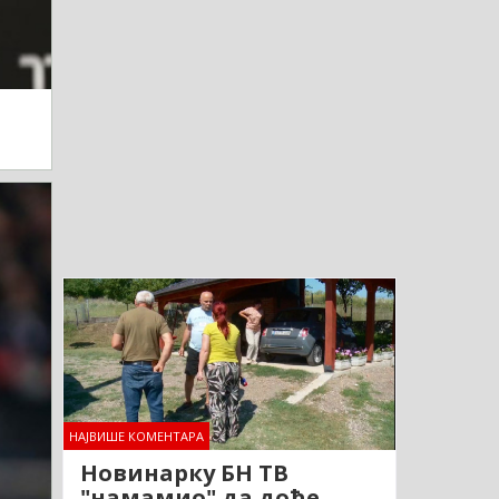
НАЈВИШЕ КОМЕНТАРА
Новинарку БН ТВ
"намамио" да дође