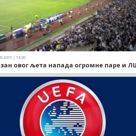
5.2015 | 14:00
зан овог љета напада огромне паре и Л