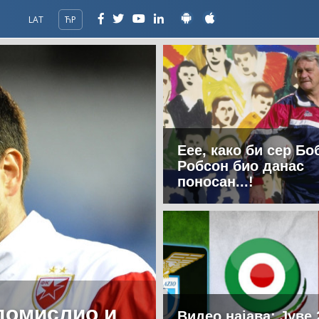
LAT
ЋР
Еее, како би сер Бо
Робсон био данас
поносан...!
едомислио и
Видео најава: Јуве 