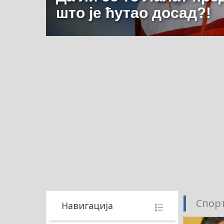
што је ћутао досад?!
Спорт
Навигација