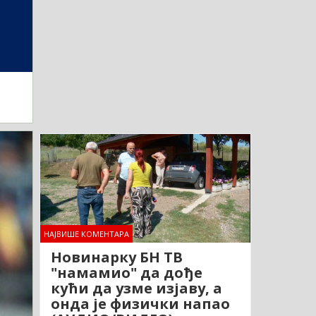
НАЈВИШЕ КОМЕНТАРА
Новинарку БН ТВ
"намамио" да дође
кући да узме изјаву, а
онда је физички напао