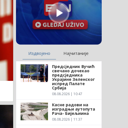
Издвојено
Најчитаније
Предсједник Вучић
свечано дочекао
предсједника
Украјине Зеленског
испред Палате
Србија
08.08.2026 | 10:47
Касне радови на
изградњи аутопута
Рача- Бијељиина
08.08.2026 | 11:37