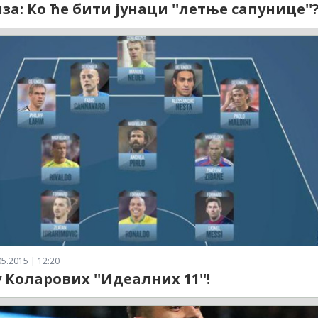
за: Ко ће бити јунаци ''летње сапунице''
5.2015 | 12:20
 Коларових ''Идеалних 11''!