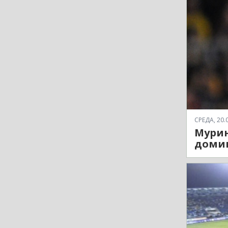
СРЕДА, 20.0
Мурињ
домин