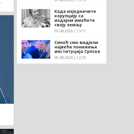
?
Када изједначите
корупцију са
издајом имаћете
своју земљу
07.08.2026 | 13:11
Синоћ смо видјели
највеће понижење
институција Српске
05.08.2026 | 12:25