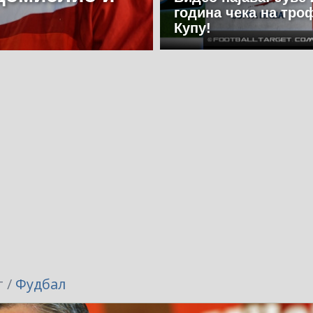
година чека на троф
Купу!
 /
Фудбал