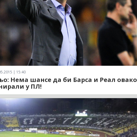
5.2015 | 15:40
о: Нема шансе да би Барса и Реал овако
ирали у ПЛ!