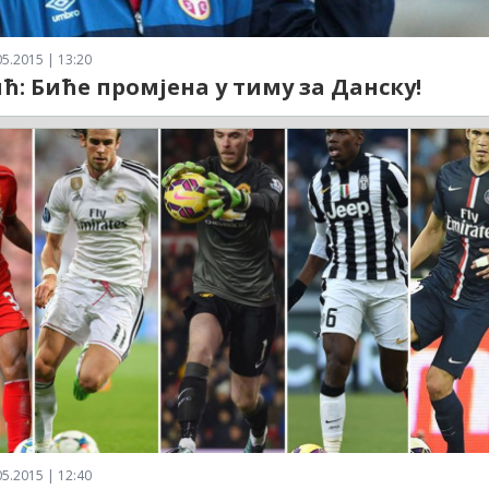
5.2015 | 13:20
ћ: Биће промјена у тиму за Данску!
5.2015 | 12:40