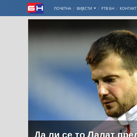
ПОЧЕТНА
ВИЈЕСТИ
РТВ БН
КОНТАКТ
Да ли се то Лалат пр