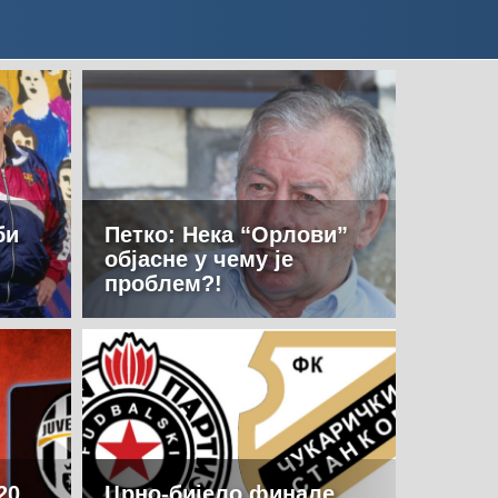
би
Петко: Нека “Орлови”
објасне у чему је
проблем?!
20
Црно-бијело финале