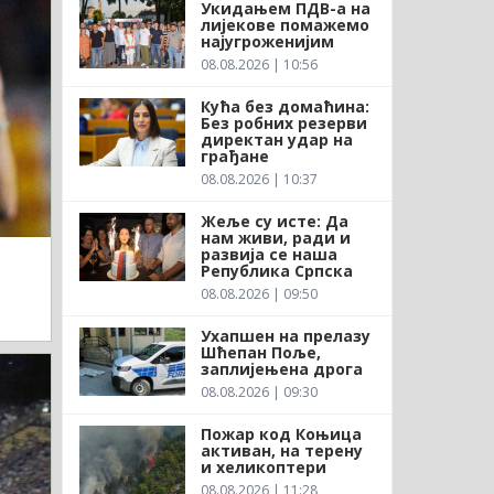
Укидањем ПДВ-а на
лијекове помажемо
најугроженијим
08.08.2026 | 10:56
Кућа без домаћина:
Без робних резерви
директан удар на
грађане
08.08.2026 | 10:37
Жеље су исте: Да
нам живи, ради и
развија се наша
Република Српска
08.08.2026 | 09:50
Ухапшен на прелазу
Шћепан Поље,
заплијењена дрога
08.08.2026 | 09:30
Пожар код Коњица
активан, на терену
и хеликоптери
08.08.2026 | 11:28