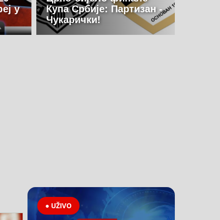
еј у
Купа Србије: Партизан -
Чукарички!
● UŽIVO