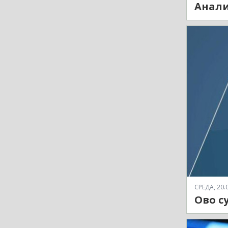
Анали
СРЕДА, 20.0
Ово су