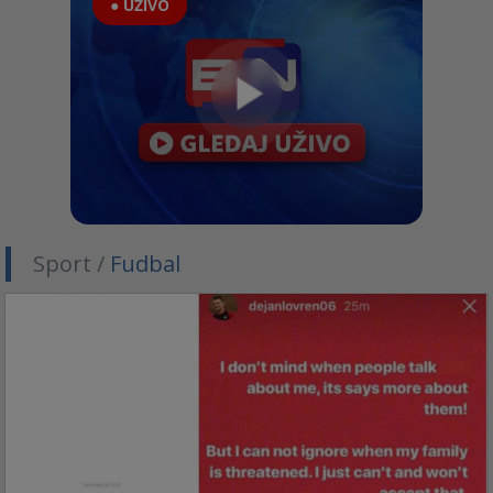
● UŽIVO
Sport /
Fudbal