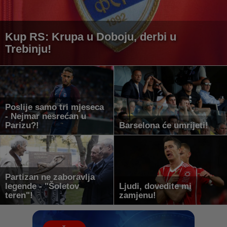
Kup RS: Krupa u Doboju, derbi u
Trebinju!
Poslije samo tri mjeseca
- Nejmar nesrećan u
Parizu?!
Barselona će umrijeti!
Partizan ne zaboravlja
legende - "Šoletov
Ljudi, dovedite mi
teren"!
zamjenu!