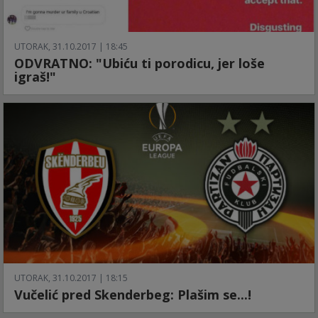
UTORAK, 31.10.2017 | 18:45
ODVRATNO: "Ubiću ti porodicu, jer loše
igraš!"
UTORAK, 31.10.2017 | 18:15
Vučelić pred Skenderbeg: Plašim se...!