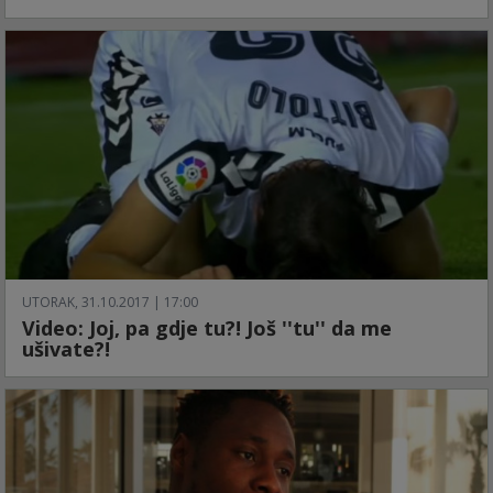
UTORAK, 31.10.2017 | 17:00
Video: Joj, pa gdje tu?! Još ''tu'' da me
ušivate?!