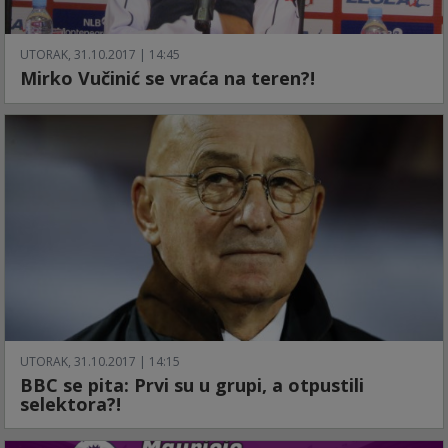
UTORAK, 31.10.2017 | 14:45
Mirko Vučinić se vraća na teren?!
UTORAK, 31.10.2017 | 14:15
BBC se pita: Prvi su u grupi, a otpustili
selektora?!