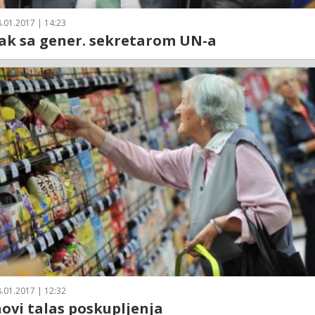
.01.2017 | 14:23
ak sa gener. sekretarom UN-a
.01.2017 | 12:32
novi talas poskupljenja