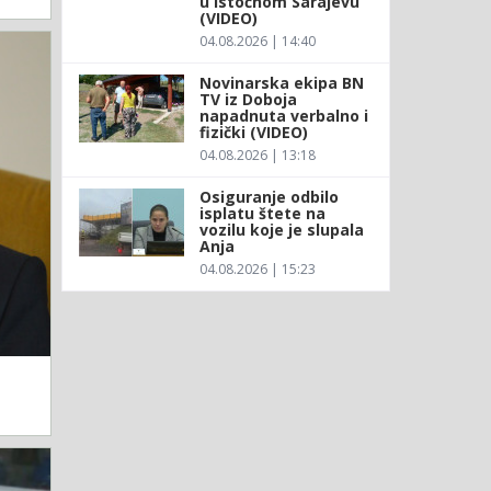
u Istočnom Sarajevu
(VIDEO)
04.08.2026 | 14:40
Novinarska ekipa BN
TV iz Doboja
napadnuta verbalno i
fizički (VIDEO)
04.08.2026 | 13:18
Osiguranje odbilo
isplatu štete na
vozilu koje je slupala
Anja
04.08.2026 | 15:23