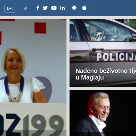
LAT
ЋР
Nađeno beživotno tij
u Maglaju