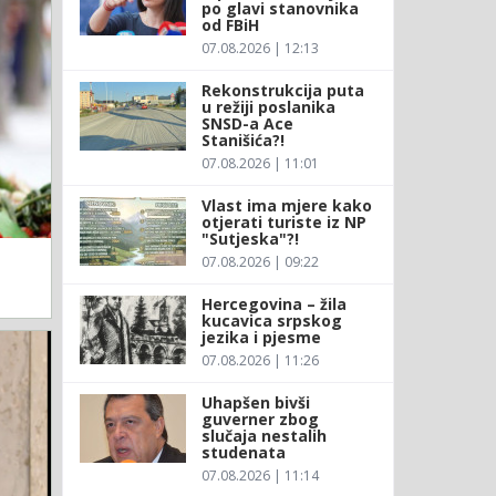
po glavi stanovnika
od FBiH
07.08.2026 | 12:13
Rekonstrukcija puta
u režiji poslanika
SNSD-a Ace
Stanišića?!
07.08.2026 | 11:01
Vlast ima mjere kako
otjerati turiste iz NP
"Sutjeska"?!
07.08.2026 | 09:22
Hercegovina – žila
kucavica srpskog
jezika i pjesme
07.08.2026 | 11:26
Uhapšen bivši
guverner zbog
slučaja nestalih
studenata
07.08.2026 | 11:14