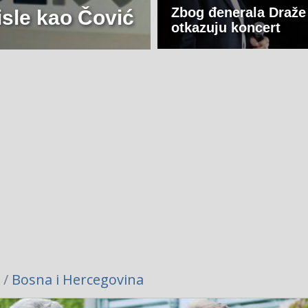
Zbog đenerala Draže
isle kao Čović
otkazuju koncert
i /
Bosna i Hercegovina