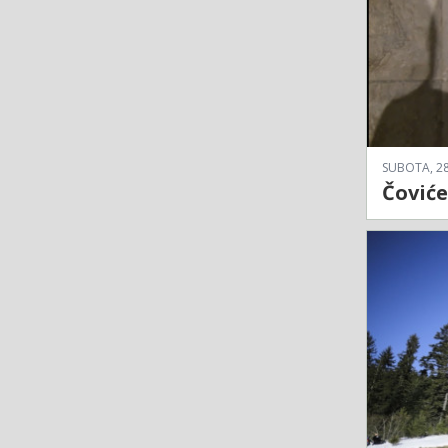
SUBOTA, 28
Čoviće