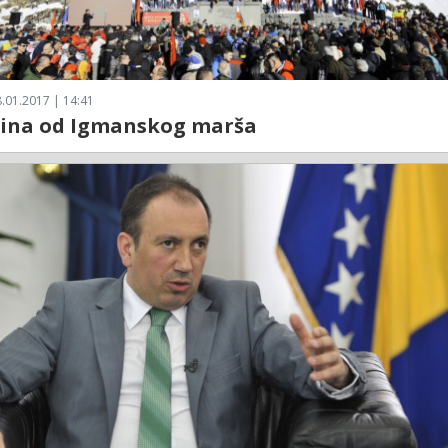
.01.2017 | 14:41
dina od Igmanskog marša