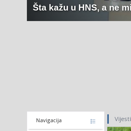
Šta kažu u HNS, a ne m
Vijest
Navigacija