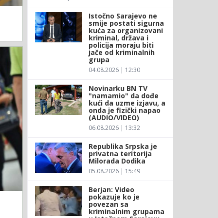
Istočno Sarajevo ne
smije postati sigurna
kuća za organizovani
kriminal, država i
policija moraju biti
jače od kriminalnih
grupa
04.08.2026 | 12:30
Novinarku BN TV
"namamio" da dođe
kući da uzme izjavu, a
onda je fizički napao
(AUDIO/VIDEO)
06.08.2026 | 13:32
Republika Srpska je
privatna teritorija
Milorada Dodika
05.08.2026 | 15:49
Berjan: Video
pokazuje ko je
povezan sa
kriminalnim grupama