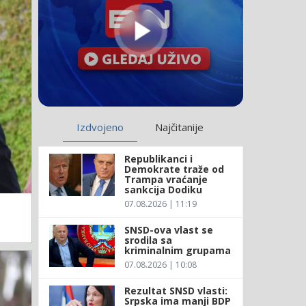
Izdvojeno
Najčitanije
Republikanci i
Demokrate traže od
Trampa vraćanje
sankcija Dodiku
07.08.2026 | 11:19
SNSD-ova vlast se
srodila sa
kriminalnim grupama
07.08.2026 | 10:08
Rezultat SNSD vlasti:
Srpska ima manji BDP