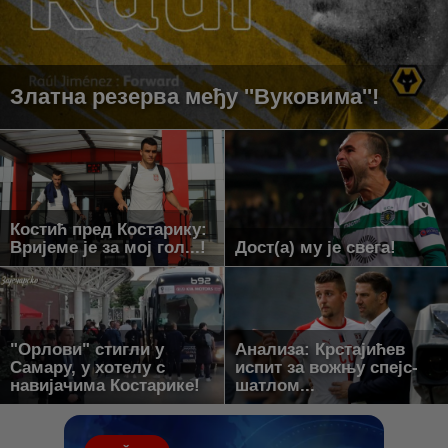
Златна резерва међу ''Вуковима''!
Костић пред Костарику:
Вријеме је за мој гол...!
Дост(а) му је свега!
"Орлови" стигли у
Анализа: Крстајићев
Самару, у хотелу с
испит за вожњу спејс-
навијачима Костарике!
шатлом...