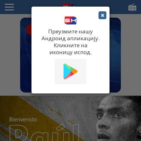
×
● UŽIVO
Преузмите нашу
Андроид апликацију.
Кликните на
иконицу испод.