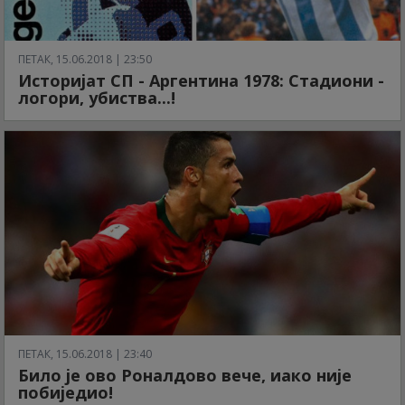
ПЕТАК, 15.06.2018 | 23:50
Историјат СП - Аргентина 1978: Стадиони -
логори, убиства...!
ПЕТАК, 15.06.2018 | 23:40
Било је ово Роналдово вече, иако није
побиједио!