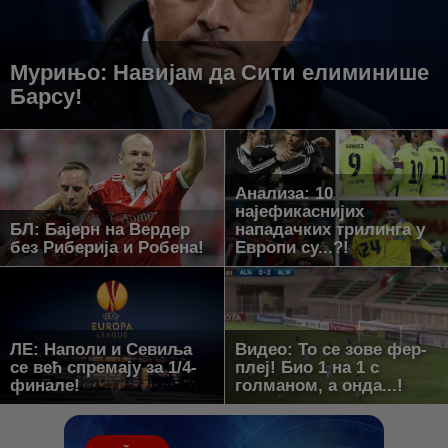
Мурињо: Навијам да Сити елиминише
Барсу!
Анализа: 10
најефикаснијих
БЛ: Бајерн на Вердер
нападачких трилинга у
без Риберија и Робена!
Европи су...?!
ЛЕ: Наполи и Севиља
Видео: То се зове фер-
се већ спремају за 1/4-
плеј! Био 1 на 1 с
финале!
голманом, а онда...!