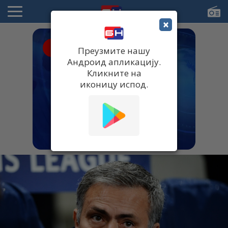
×
● UŽIVO
Преузмите нашу
Андроид апликацију.
Кликните на
иконицу испод.