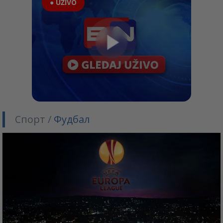
● UŽIVO
Спорт /
Фудбал