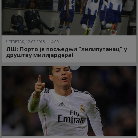
ЧЕТВРТАК, 12.03.2015 | 14:00
ЛШ: Порто је посљедњи “лилипутанац” у
друштву милијардера!