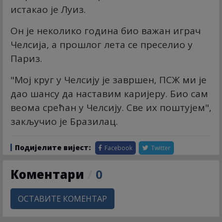
истакао је Луиз.
Он је неколико година био важан играч
Челсија, а прошлог лета се преселио у
Париз.
"Мој круг у Челсију је завршен, ПСЖ ми је
дао шансу да наставим каријеру. Био сам
веома срећан у Челсију. Све их поштујем",
закључио је Бразилац.
Подијелите вијест:
Facebook
Twitter
Коментари
/
0
ОСТАВИТЕ КОМЕНТАР