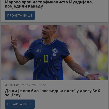
Мароко први четврфиналиста Мундијала,
побједили Канаду
ПРОЧИТАЈ ВИШЕ
ЧЕТВРТАК, 02.07.2026 | 05:04
Да ли је ово био “посљедњи плес” у дресу БиХ
за Џеку
ПРОЧИТАЈ ВИШЕ