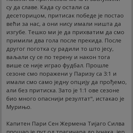
су да славе. Када су остали са
десеторицом, притисак победе је постао
већи за нас, а они нису имали ништа да
изгубе. Тешко ми је да прихватим да смо
примили два гола после прекида. После
другог поготка су радили то што јесу,
ваљали су се по терену и након тога
више се није играо фудбал. Прошле
сезоне смо поражени у Паризу са 3:1 и
имали смо само једну опцију да прођемо,
али без притиска. Зато је 1:1 ове сезоне
био много опаснији резултат", истакао је
Мурињо.
Капитен Пари Сен Жермена Тијаго Силва
прошао је пут од трагичара до јунака, јер