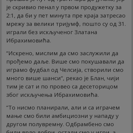
је скривио пенал у првом продужетку за
2:1, да би у пет минута пре краја затресао
мрежу за велики тријумф, пошто су од 31.
играли без искљученог Златана
Ибрахимовића.
“Искрено, мислим да смо заслужили да
прођемо даље. Више смо покушавали да
играмо фудбал од Челсија, створили смо
много више шанси“, рекао је Блан, чији
тим је сат и по провео са десеторицом
због искључења Ибрахимовића.
“То нисмо планирали, али и са играчем
мање смо били амбициозни у нападу у
другом полувремну. Одбрамбено смо
били врло добри, остали смо у игри, а