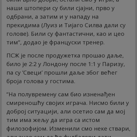
наши штопери су били сјајни, прво у
одбрани, а затим и у нападу на
прекидима (Луиз и Тијаго Силва дали су
голове). Били су фантастични, као и цео
тим“, додао је француски тренер.
ПСЖ је после продужетка прошао даље,
било је 2:2 у Лондону после 1:1 у Паризу,
па су ’Свеци’ прошли даље због већег
броја голова у гостима.
“На полувремену сам био изненађен
смиреношћу својих играча. Нисмо били у
доброј ситуацији, али осетио сам да мој
тим има жељу да игра са истом
филозофијом. Изменили смо неке ствари,