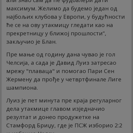
али знао сам да ће фудбалери дати
максимум. Желимо да будемо један од
најбољих клубова у Европи, у будућности
ће се на ову утакмицу гледати као на
прекретницу у ближој прошлости“,
закључио је Блан.
Пре мање од годину дана чувао је гол
Челсија, а сада је Давид Луиз затресао
мрежу "плаваца" и помогао Пари Сен
Жермену да прође у четвртфинале Лиге
шампиона.
Луиз је пет минута пре краја регуларног
дела утакмице главом изједначио
резултат и донео продужетке на
Стамфорд Бриџу, где је ПСЖ изборио 2:2