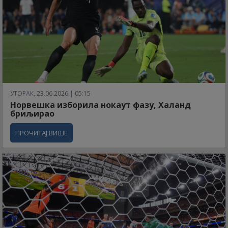
УТОРАК, 23.06.2026 | 05:15
Норвешка изборила нокаут фазу, Халанд
бриљирао
ПРОЧИТАЈ ВИШЕ