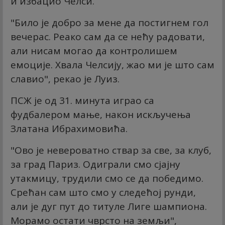
и избацио Челси.
"Било је добро за мене да постигнем гол
вечерас. Реако сам да се нећу радовати,
али нисам могао да контролишем
емоције. Хвала Челсију, жао ми је што сам
славио", рекао је Луиз.
ПСЖ је од 31. минута играо са
фудбалером мање, након искључења
Златана Ибрахимовића.
"Ово је невероватно ствар за све, за клуб,
за град Париз. Одиграли смо сјајну
утакмицу, трудили смо се да победимо.
Срећан сам што смо у следећој рунди,
али је дуг пут до титуле Лиге шампиона.
Морамо остати чврсто на земљи",