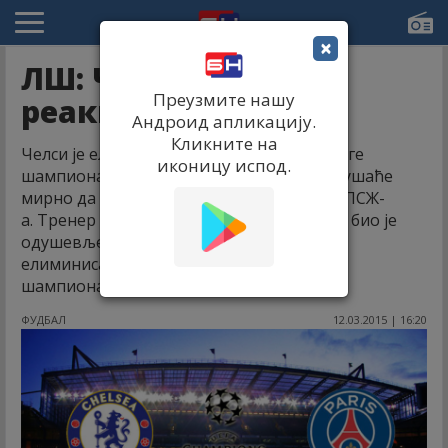
×
ЛШ: Челси - ПСЖ,
Преузмите нашу
реакције
Андроид апликацију.
Кликните на
Челси је елиминисан у осмини финала Лиге
иконицу испод.
шампиона, а менаџер Жозе Мурињо покушаће
мирно да анализира зашто су испали од ПСЖ-
а. Тренер Пари Сен Жермена Лоран Блан био је
одушевљен чињеницом да је његов тим
елиминисао Челси у осмини финала Лиге
шампиона.
ФУДБАЛ
12.03.2015 | 16:20