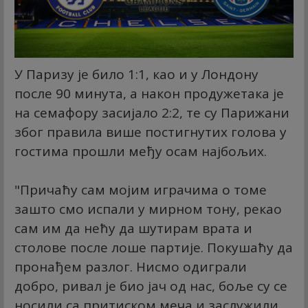
У Паризу је било 1:1, као и у Лондону
после 90 минута, а након продужетака је
на семафору засијало 2:2, те су Парижани
због правила више постигнутих голова у
гостима прошли међу осам најбољих.
"Причаћу сам мојим играчима о томе
зашто смо испали у мирном тону, рекао
сам им да нећу да шутирам врата и
столове после лоше партије. Покушаћу да
пронађем разлог. Нисмо одиграли
добро, ривал је био јач од нас, боље су се
носили са притиском меча и заслужили