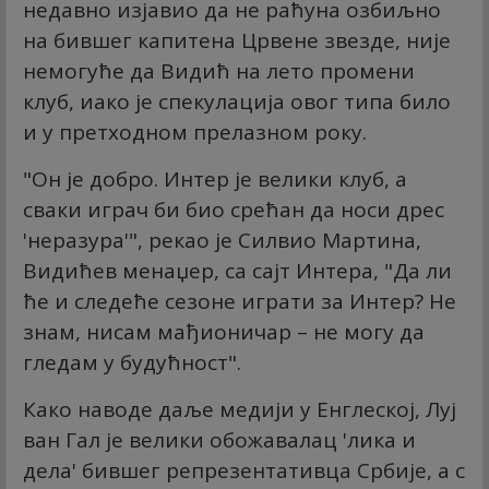
недавно изјавио да не раћуна озбиљно
на бившег капитена Црвене звезде, није
немогуће да Видић на лето промени
клуб, иако је спекулација овог типа било
и у претходном прелазном року.
"Он је добро. Интер је велики клуб, а
сваки играч би био срећан да носи дрес
'неразура'", рекао је Силвио Мартина,
Видићев менаџер, са сајт Интера, "Да ли
ће и следеће сезоне играти за Интер? Не
знам, нисам мађионичар – не могу да
гледам у будућност".
Како наводе даље медији у Енглеској, Луј
ван Гал је велики обожавалац 'лика и
дела' бившег репрезентативца Србије, а с