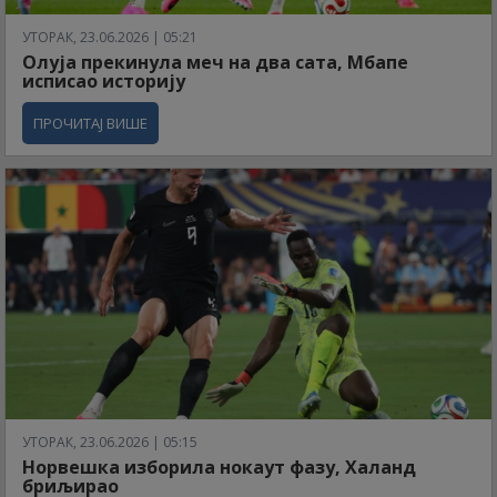
УТОРАК, 23.06.2026 | 05:21
Олуја прекинула меч на два сата, Мбапе
исписао историју
ПРОЧИТАЈ ВИШЕ
УТОРАК, 23.06.2026 | 05:15
Норвешка изборила нокаут фазу, Халанд
бриљирао