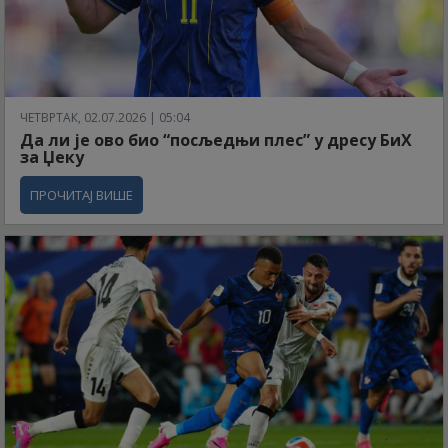
ЧЕТВРТАК, 02.07.2026 | 05:04
Да ли је ово био “посљедњи плес” у дресу БиХ
за Џеку
ПРОЧИТАЈ ВИШЕ