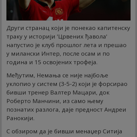
Други странац који је понекао капитенску
траку у историји 'Црвених ђавола'
напустио је клуб прошлог лета и прешао
у милански Интер, после осам и по
година и 15 освојених трофеја.
Међутим, Немања се није најбоље
уклопио у систем (3-5-2) који је форсирао
бивши тренер Валтер Мацари, док
Роберто Манчини, из само њему
познатих разлога, даје предност Андреи
Ранокији.
С обзиром да је бивши менаџер Ситија