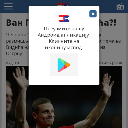
×
Ван Гал враћа Видића?!
Преузмите нашу
Челници Манчестер Јунајтеда све гласније
Андроид апликацију.
размишљају о повратку бившег капитена Немање
Кликните на
Видића на Олд Трафорд, преносе медији на
иконицу испод.
Острву.
ФУДБАЛ
12.03.2015 | 18:40