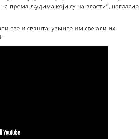
на према људима који су на власти", нагласио
ати све и свашта, узмите им све али их
!"