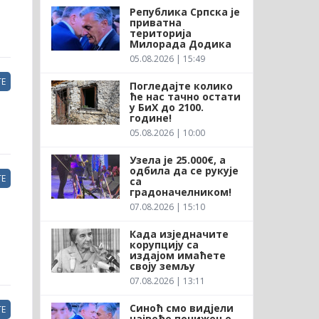
Република Српска је
приватна
територија
Милорада Додика
05.08.2026 | 15:49
Е
Погледајте колико
ће нас тачно остати
у БиХ до 2100.
године!
05.08.2026 | 10:00
Узела је 25.000€, а
одбила да се рукује
Е
са
градоначелником!
07.08.2026 | 15:10
Када изједначите
корупцију са
издајом имаћете
своју земљу
07.08.2026 | 13:11
Синоћ смо видјели
Е
највеће понижење