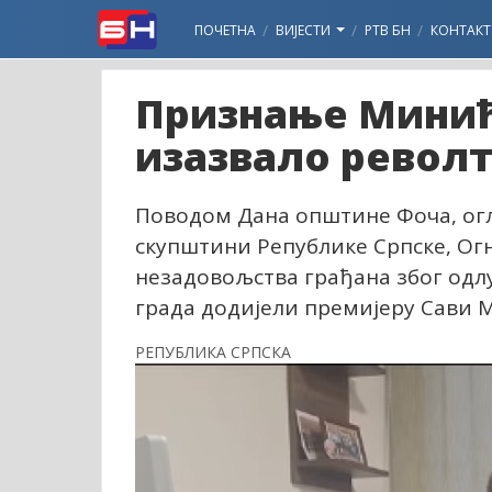
ПОЧЕТНА
ВИЈЕСТИ
РТВ БН
КОНТАКТ
Признање Минић
изазвало револ
Поводом Дана општине Фоча, огл
скупштини Републике Српске, Огњ
незадовољства грађана због одлу
града додијели премијеру Сави 
РЕПУБЛИКА СРПСКА