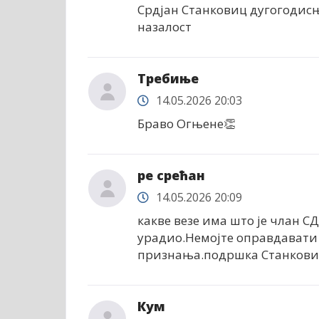
Срдјан Станковиц дугогодисњи
назалост
Требиње
14.05.2026 20:03
Браво Огњене👏
ре срећан
14.05.2026 20:09
какве везе има што је члан С
урадио.Немојте оправдавати 
признања.подршка Станкови
Кум