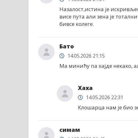
Назалост,истина је искривље
висе пута али зена је тоталн
бивсе колеге.
Бато
14.05.2026 21:15
Ма минићу па хајде некако, а
Хаха
14.05.2026 22:31
Клошарца нам је био зе
симам