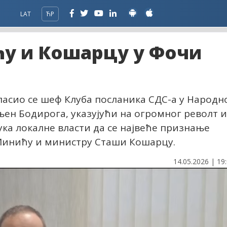
LAT
ЋР
у и Кошарцу у Фочи
т
асио се шеф Клуба посланика СДС-а у Народн
ен Бодирога, указујући на огромног револт и
ка локалне власти да се највеће признање
Минићу и министру Сташи Кошарцу.
14.05.2026 | 19