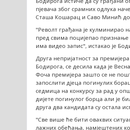
Бодирога истиче да су грађани 
пјевача због срамних одлука на
Сташа Кошарац и Саво Минић до
"Револт грађана је кулминирао н
пред свима поцијепао признање ко
има видео запис", истакао је Бод
Друга непријатност за премијер
Бодирога, се десила када је Ве
Фоча премијера зашто се не пошт
запослити дјеца погинулих бораца
седмица на конкурсу за рад у оп
дијете погинулог борца али је б
друга два кандидата су остала ис
"Све више ће бити оваквих ситуац
лажних обећања, намјештених кон