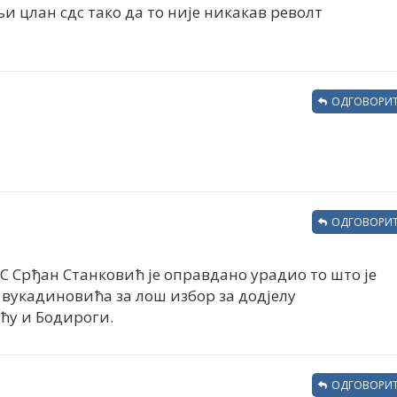
 цлан сдс тако да то није никакав револт
ОДГОВОРИТ
ОДГОВОРИТ
ДС Срђан Станковић је оправдано урадио то што је
вукадиновића за лош избор за додјелу
ћу и Бодироги.
ОДГОВОРИТ