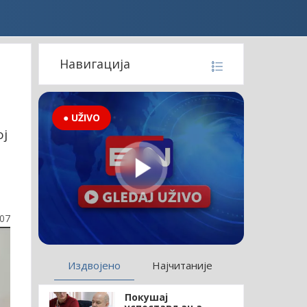
Навигација
● UŽIVO
ој
:07
Издвојено
Најчитаније
Покушај