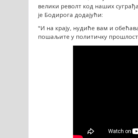
велики револт код наших суграђа
је Бодирога додајући:
"И на крају, нудиће вам и обећав
пошаљите у политичку прошлост