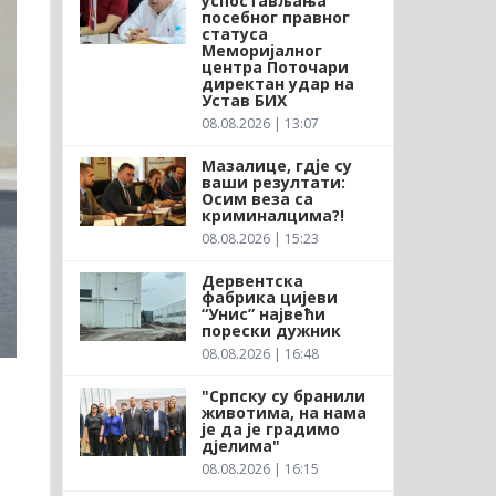
успостављања
посебног правног
статуса
Меморијалног
центра Поточари
директан удар на
Устав БИХ
08.08.2026 | 13:07
Мазалице, гдје су
ваши резултати:
Осим веза са
криминалцима?!
08.08.2026 | 15:23
Дервентска
фабрика цијеви
“Унис” највећи
порески дужник
08.08.2026 | 16:48
"Српску су бранили
животима, на нама
је да је градимо
дјелима"
08.08.2026 | 16:15