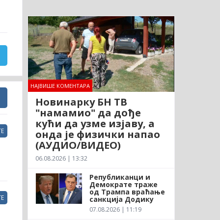
НАЈВИШЕ КОМЕНТАРА
Новинарку БН ТВ
"намамио" да дође
кући да узме изјаву, а
Е
онда је физички напао
(АУДИО/ВИДЕО)
06.08.2026 | 13:32
Републиканци и
Демократе траже
од Трампа враћање
Е
санкција Додику
07.08.2026 | 11:19