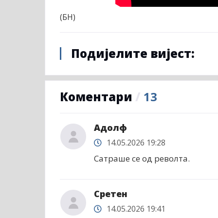
(БН)
Подијелите вијест:
Коментари
/
13
Адолф
14.05.2026 19:28
Сатраше се од револта.
Сретен
14.05.2026 19:41