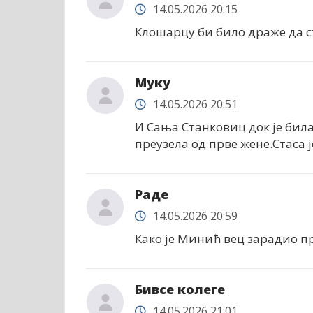
14.05.2026 20:15
Клошарцу би било драже да ст
Муку
14.05.2026 20:51
И Сања Станковиц док је била
преузела од прве жене.Стаса 
Раде
14.05.2026 20:59
Како је Минић вец зарадио пр
Бивсе колеге
14.05.2026 21:01