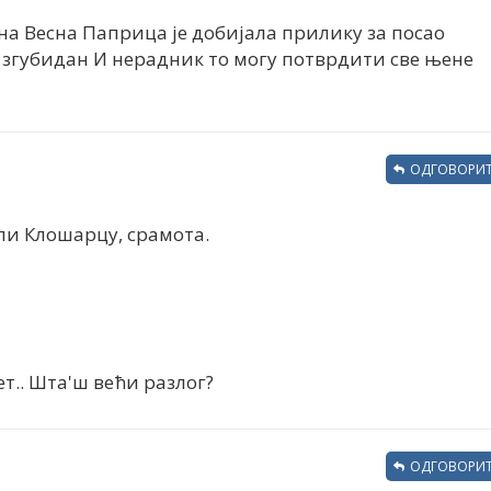
на Весна Паприца је добијала прилику за посао
и згубидан И нерадник то могу потврдити све њене
ОДГОВОРИТ
ли Клошарцу, срамота.
т.. Шта'ш већи разлог?
ОДГОВОРИТ