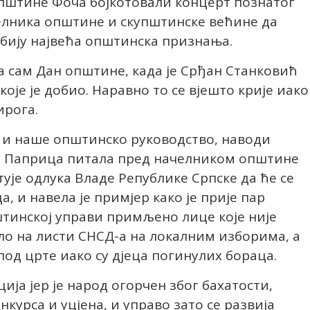
општине Фоча бојкотовали концерт познатог
челника општине и скупштинске већине да
бију највећа општинска признања.
а сам Дан општине, када је Срђан Станковић
је је добио. Наравно то се вјешто крије иако
ирога.
а и наше општинско руководство, наводи
сна Паприца питала пред начелником општине
ује одлука Владе Републике Српске да ће се
, и навела је примјер како је прије пар
штинској управи примљено лице које није
ило на листи СНСД-а на локалним изборима, а
под црте иако су дјеца погинулих бораца.
ија јер је народ огорчен због бахатости,
курса и уцјена, и управо зато се развија