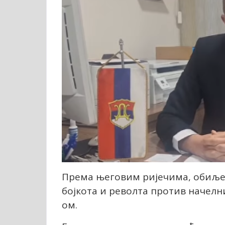
Према његовим ријечима, обиљеж
бојкота и револта против начел
ом.