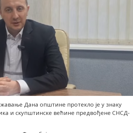
авање Дана општине протекло је у знаку
ника и скупштинске већине предвођене СНСД-