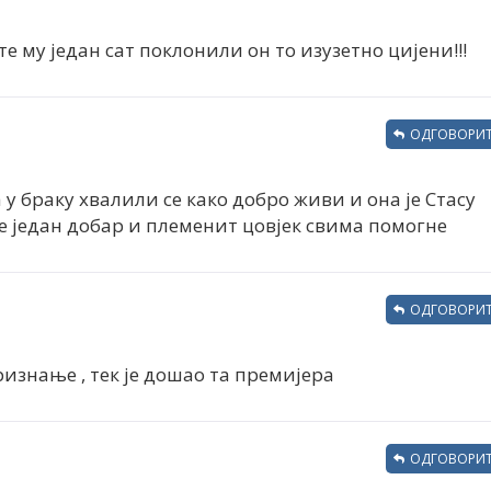
е му један сат поклонили он то изузетно цијени!!!
ОДГОВОРИТ
 у браку хвалили се како добро живи и она је Стасу
је један добар и племенит цовјек свима помогне
ОДГОВОРИТ
изнање , тек је дошао та премијера
ОДГОВОРИТ