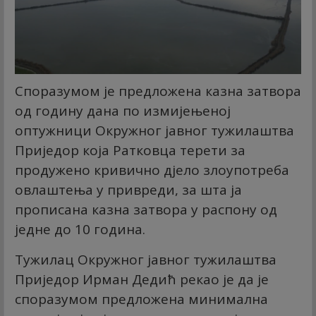
Споразумом је предложена казна затвора
од годину дана по измијењеној
оптужници Окружног јавног тужилаштва
Приједор која Ратковца терети за
продужено кривично дјело злоупотреба
овлаштења у привреди, за шта ја
прописана казна затвора у распону од
једне до 10 година.
Тужилац Окружног јавног тужилаштва
Приједор Ирман Дедић рекао је да је
споразумом предложена минимална