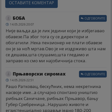
ОСТАВИТЕ КОМЕНТАР
БОБА
ОДГОВОРИТЕ
14.05.2026 20:07
Није ваљда да је лик једини који је избјегавао
обавезе.Па због тога су се директори и
обогатили .Нека пензионер не плати обавезе
он је за ноћ мртав.Ово је не издрживо шта нам
се дешава,шта слушамо,шта гледамо и
заправо ко смо ми најобичнија стока.
Прњаворски сиромах
ОДГОВОРИТЕ
14.05.2026 22:51
Рашо Ратковац, бескућник, нема некретнина
насвоје име...а случајно спонтано уништио
рибњак Саничане, рибњак Прњавор, бању
Губер Сребреница...Нарушио животе и
егзистенцијално здравље једно 180-200