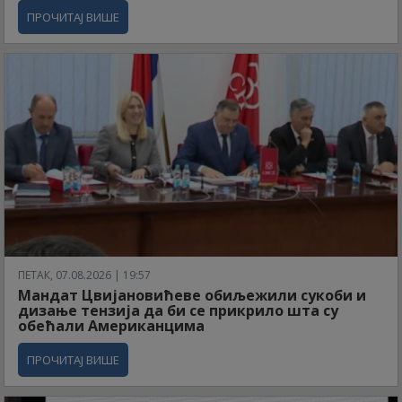
ПРОЧИТАЈ ВИШЕ
ПЕТАК, 07.08.2026 | 19:57
Мандат Цвијановићеве обиљежили сукоби и
дизање тензија да би се прикрило шта су
обећали Американцима
ПРОЧИТАЈ ВИШЕ