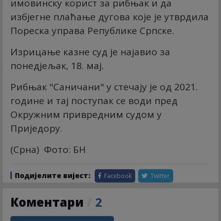
имовинску корист за рибњак и да
избјегне плаћање дугова које је утврдила
Пореска управа Републике Српске.
Изрицање казне суд је најавио за
понедјељак, 18. мај.
Рибњак "Саничани" у стечају је од 2021.
године и тај поступак се води пред
Окружним привредним судом у
Приједору.
(Срна) Фото: БН
Подијелите вијест:
Facebook
Twitter
Коментари
/
2