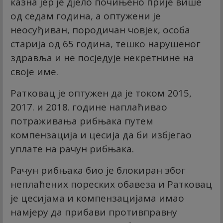
казна јер је дјело почињено прије више
од седам година, а оптужени је
неосуђиван, породичан човјек, особа
старија од 65 година, тешко нарушеног
здравља и не посједује некретнине на
своје име.
Ратковац је оптужен да је током 2015,
2017. и 2018. године наплаћивао
потраживања рибњака путем
компензација и цесија да би избјегао
уплате на рачун рибњака.
Рачун рибњака био је блокиран због
неплаћених пореских обавеза и Ратковац
је цесијама и компензацијама имао
намјеру да прибави противправну