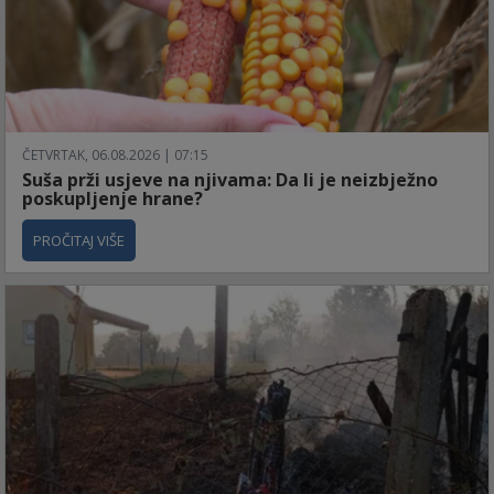
ČETVRTAK, 06.08.2026 | 07:15
Suša prži usjeve na njivama: Da li je neizbježno
poskupljenje hrane?
PROČITAJ VIŠE