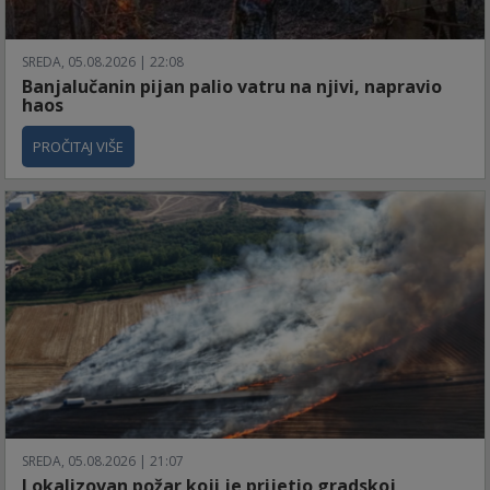
SREDA, 05.08.2026 | 22:08
Banjalučanin pijan palio vatru na njivi, napravio
haos
PROČITAJ VIŠE
SREDA, 05.08.2026 | 21:07
Lokalizovan požar koji je prijetio gradskoj