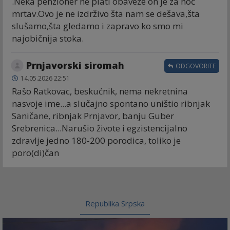
.Neka penzioner ne plati obaveze on je za noć
mrtav.Ovo je ne izdrživo šta nam se dešava,šta
slušamo,šta gledamo i zapravo ko smo mi
najobičnija stoka.
Prnjavorski siromah
ODGOVORITE
14.05.2026 22:51
Rašo Ratkovac, beskućnik, nema nekretnina
nasvoje ime...a slučajno spontano uništio ribnjak
Saničane, ribnjak Prnjavor, banju Guber
Srebrenica...Narušio živote i egzistencijalno
zdravlje jedno 180-200 porodica, toliko je
poro(di)čan
Republika Srpska