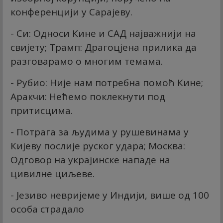
конференцији у Сарајеву.
- Си: Односи Кине и САД најважнији на
свијету; Трамп: Драгоцјена прилика да
разговарамо о многим темама.
- Рубио: Није нам потребна помоћ Кине;
Аракчи: Нећемо поклекнути под
притисцима.
- Потрага за људима у рушевинама у
Кијеву послије руског удара; Москва:
Одговор на украјинске нападе на
цивилне циљеве.
- Језиво невријеме у Индији, више од 100
особа страдало