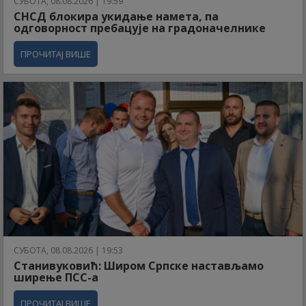
СУБОТА, 08.08.2026 | 19:59
СНСД блокира укидање намета, па
одговорност пребацује на градоначелнике
ПРОЧИТАЈ ВИШЕ
СУБОТА, 08.08.2026 | 19:53
Станивуковић: Широм Српске настављамо
ширење ПСС-а
ПРОЧИТАЈ ВИШЕ