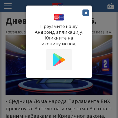
×
Дневник 2 14.05.2026.
Преузмите нашу
Андроид апликацију.
РЕПУБЛИКА СРПСКА
14.05.2026 | 18:04
Кликните на
иконицу испод.
- Сједница Дома народа Парламента БиХ
прекинута: Запело на измјенама Закона о
јавним набавкама и Кривичног закона.