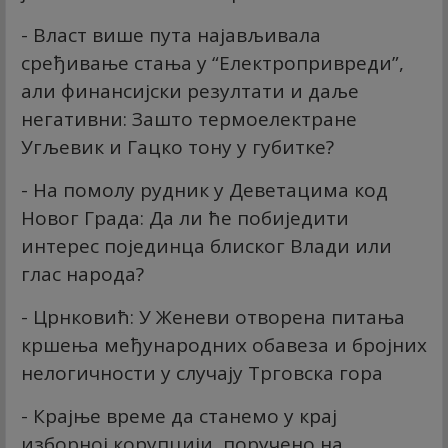
- Власт више пута најављивала
сређивање стања у “Електропривреди”,
али финансијски резултати и даље
негативни: Зашто термоелектране
Угљевик и Гацко тону у губитке?
- На помолу рудник у Деветацима код
Новог Града: Да ли ће побиједити
интерес појединца блиског Влади или
глас народа?
- Црнковић: У Женеви отворена питања
кршења међународних обавеза и бројних
нелогичности у случају Трговска гора
- Крајње време да станемо у крај
изборној корупцији, поручено на