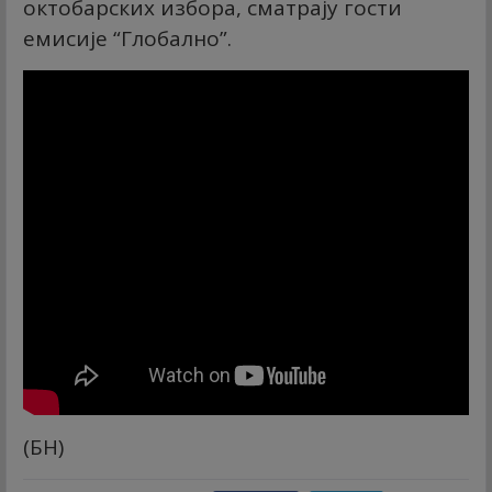
октобарских избора, сматрају гости
емисије “Глобално”.
(БН)