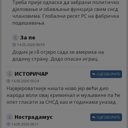
Треба прије одласка да забрани политичко
дјеловање и обављање функција свим снсд
члановима. Глобални ресет РС на фабричка
подешавања.
За пе
14.05.2026 06:59
Додик је гå отјеро сада хе америка на
додину страну. Додо опасан играц.
ИСТОРИЧАР
ОДГОВОРИТЕ
14.05.2026 00:24
Највјероватније ништа ново јер већи дио
народа воли овај криминал и муљавине па ће
опет гласати за СНСД као и годинама уназад
Нострадамус
ОДГОВОРИТЕ
14.05.2026 06:11