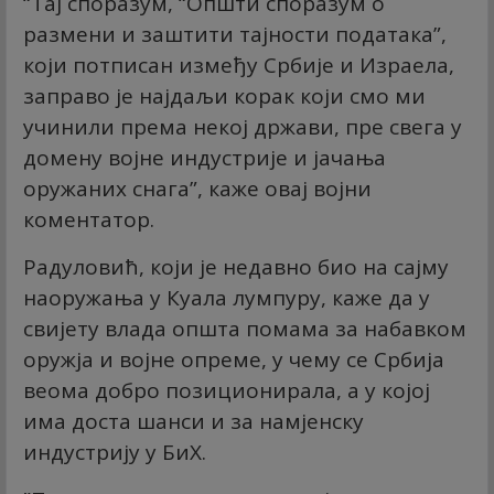
“Тај споразум, “Општи споразум о
размени и заштити тајности података”,
који потписан између Србије и Израела,
заправо је најдаљи корак који смо ми
учинили према некој држави, пре свега у
домену војне индустрије и јачања
оружаних снага”, каже овај војни
коментатор.
Радуловић, који је недавно био на сајму
наоружања у Куала лумпуру, каже да у
свијету влада општа помама за набавком
оружја и војне опреме, у чему се Србија
веома добро позиционирала, а у којој
има доста шанси и за намјенску
индустрију у БиХ.