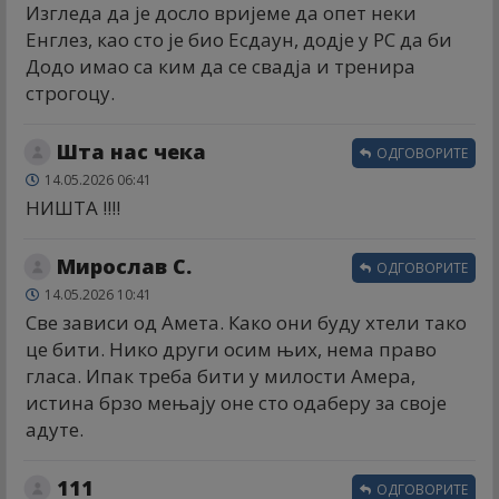
Изгледа да је досло вријеме да опет неки
Енглез, као сто је био Есдаун, додје у РС да би
Додо имао са ким да се свадја и тренира
строгоцу.
Шта нас чека
ОДГОВОРИТЕ
14.05.2026 06:41
НИШТА !!!!
Мирослав С.
ОДГОВОРИТЕ
14.05.2026 10:41
Све зависи од Амета. Како они буду хтели тако
це бити. Нико други осим њих, нема право
гласа. Ипак треба бити у милости Амера,
истина брзо мењају оне сто одаберу за своје
адуте.
111
ОДГОВОРИТЕ