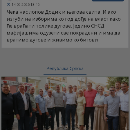
14.05.2026 13:46
Чека нас лопов Додик и његова свита. И ако
изгуби на изборима ко год дође на власт како
ће враћати толике дугове. Једино СНСД
мафијашима одузети све покрадени и има да
вратимо дугове и живимо ко бигови
Република Српска