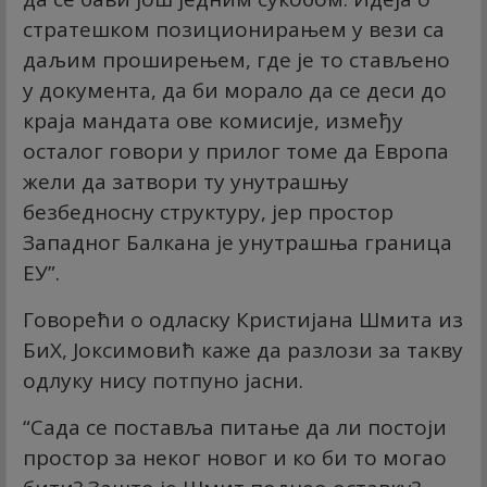
стратешком позиционирањем у вези са
даљим проширењем, где је то стављено
у документа, да би морало да се деси до
краја мандата ове комисије, између
осталог говори у прилог томе да Европа
жели да затвори ту унутрашњу
безбедносну структуру, јер простор
Западног Балкана је унутрашња граница
ЕУ”.
Говорећи о одласку Кристијана Шмита из
БиХ, Јоксимовић каже да разлози за такву
одлуку нису потпуно јасни.
“Сада се поставља питање да ли постоји
простор за неког новог и ко би то могао