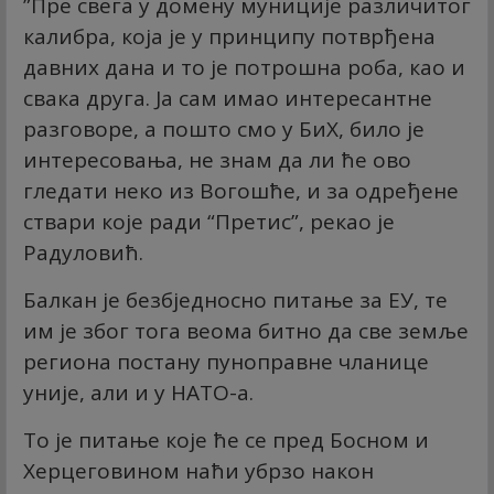
”Пре свега у домену муниције различитог
калибра, која је у принципу потврђена
давних дана и то је потрошна роба, као и
свака друга. Ја сам имао интересантне
разговоре, а пошто смо у БиХ, било је
интересовања, не знам да ли ће ово
гледати неко из Вогошће, и за одређене
ствари које ради “Претис”, рекао је
Радуловић.
Балкан је безбједносно питање за ЕУ, те
им је због тога веома битно да све земље
региона постану пуноправне чланице
уније, али и у НАТО-а.
То је питање које ће се пред Босном и
Херцеговином наћи убрзо након