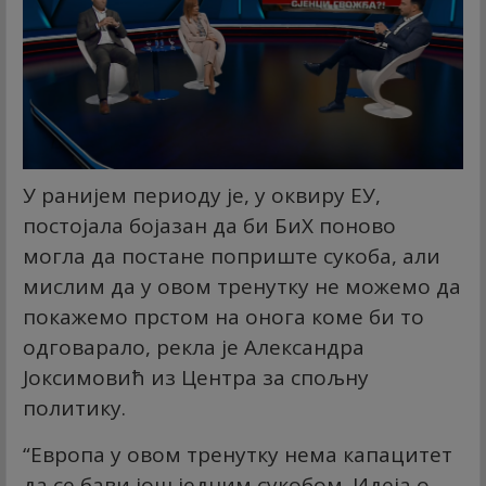
У ранијем периоду је, у оквиру ЕУ,
постојала бојазан да би БиХ поново
могла да постане поприште сукоба, али
мислим да у овом тренутку не можемо да
покажемо прстом на онога коме би то
одговарало, рекла је Александра
Јоксимовић из Центра за спољну
политику.
“Европа у овом тренутку нема капацитет
да се бави још једним сукобом. Идеја о