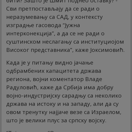
бити? Зашто је Шмит поднео оставку? -
Сви претпостављају да се ради о
неразумевању са САД, у контексту
изградње гасовода “Јужна
интерконекција”, а да се не ради о
суштинском неслагању са институциојом
Високог представника”, каже Јоксимовић.
Када је у питању видно јачање
одбрамбених капацитета држава
региона, војни коментатор Владе
Радуловић, каже да Србија има добру
војно-индустријску сарадњу са неколико
држава на истоку и на западу, али да су
овом тренутку најјаче везе са Израелом,
што је велики плус за српску војску.