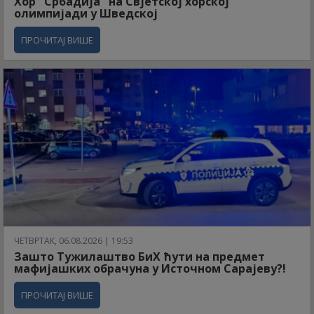
Хор "Србадија" на Свјетској хорској
олимпијади у Шведској
ПРОЧИТАЈ ВИШЕ
ЧЕТВРТАК, 06.08.2026 | 19:53
Зашто Тужилаштво БиХ ћути на предмет
мафијашких обрачуна у Источном Сарајеву?!
ПРОЧИТАЈ ВИШЕ