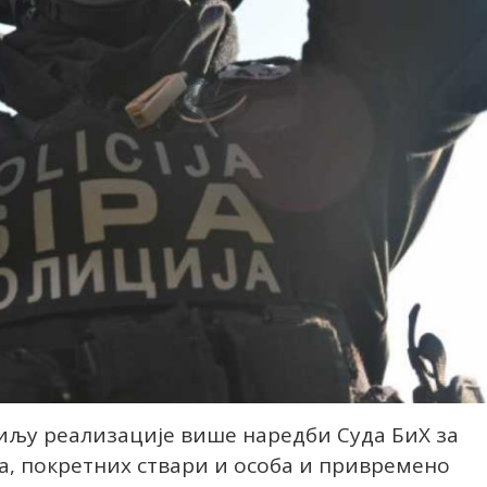
циљу реализације више наредби Суда БиХ за
ја, покретних ствари и особа и привремено