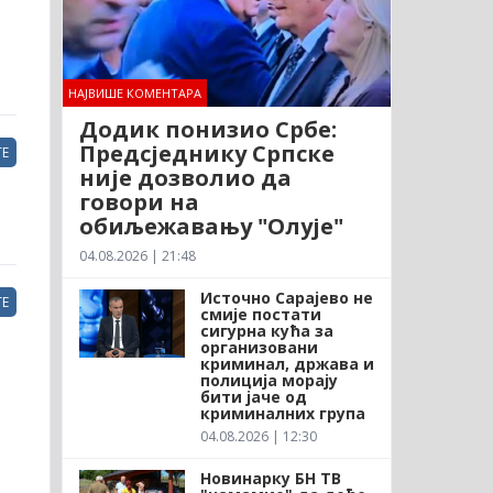
НАЈВИШЕ КОМЕНТАРА
Додик понизио Србе:
Предсједнику Српске
Е
није дозволио да
говори на
обиљежавању "Олује"
04.08.2026 | 21:48
Источно Сарајево не
Е
смије постати
сигурна кућа за
организовани
криминал, држава и
полиција морају
бити јаче од
криминалних група
04.08.2026 | 12:30
Новинарку БН ТВ