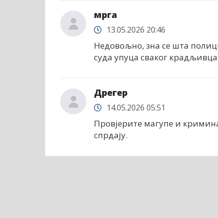
мрга
13.05.2026 20:46
Недовољно, зна се шта полици
суда упуца сваког крадљивца.
Дрегер
14.05.2026 05:51
Провјерите магупе и криминал
спрдају.