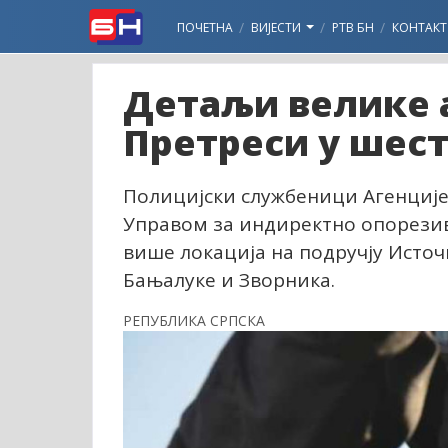
ПОЧЕТНА
ВИЈЕСТИ
РТВ БН
КОНТАКТ
Детаљи велике а
Претреси у шест
Полицијски службеници Агенције 
Управом за индиректно опорезив
више локација на подручју Источн
Бањалуке и Зворника.
РЕПУБЛИКА СРПСКА