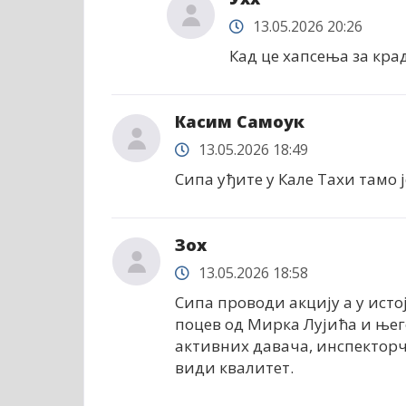
13.05.2026 20:26
Кад це хапсења за кра
Касим Самоук
13.05.2026 18:49
Сипа уђите у Кале Таxи тамо
Зоx
13.05.2026 18:58
Сипа проводи акцију а у ист
поцев од Мирка Лујића и ње
активних давача, инспекторчи
види квалитет.