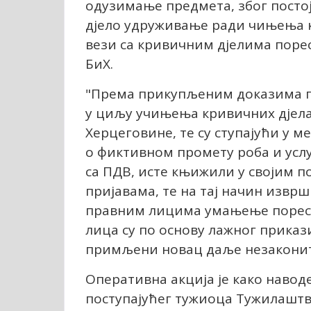
одузимање предмета, због посто
дјело удруживање ради чињења к
вези са кривичним дјелима порес
БиХ.
"Према прикупљеним доказима по
у циљу учињења кривичних дјел
Херцеговине, те су ступајући у 
о фиктивном промету роба и услу
са ПДВ, исте књижили у својим 
пријавама, те на тај начин изв
правним лицима умањење пореск
лица су по основу лажног прика
примљени новац даље незаконито
Оперативна акција је како наво
поступајућег тужиоца Тужилаштв