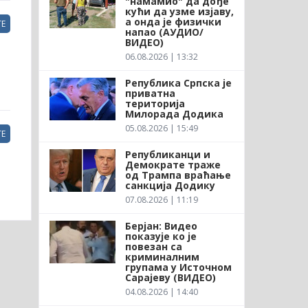
"намамио" да дође
кући да узме изјаву,
а онда је физички
Е
напао (АУДИО/
ВИДЕО)
06.08.2026 | 13:32
Република Српска је
приватна
територија
Милорада Додика
05.08.2026 | 15:49
Е
Републиканци и
Демократе траже
од Трампа враћање
санкција Додику
07.08.2026 | 11:19
Берјан: Видео
показује ко је
повезан са
криминалним
групама у Источном
Сарајеву (ВИДЕО)
04.08.2026 | 14:40