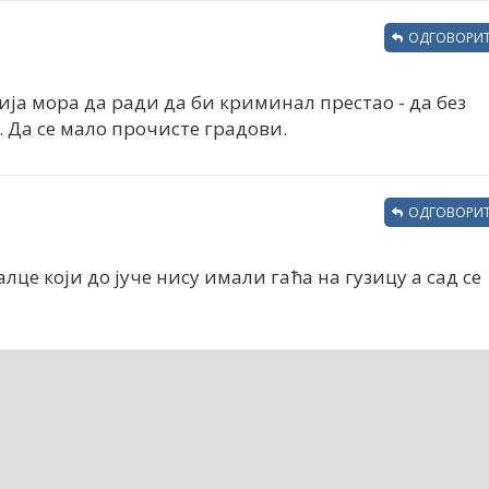
ОДГОВОРИТ
ја мора да ради да би криминал престао - да без
 Да се мало прочисте градови.
ОДГОВОРИТ
це који до јуче нису имали гаћа на гузицу а сад се