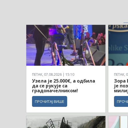
ПЕТАК, 07.08.2026 | 15:10
ПЕТАК, 0
Узела је 25.000€, а одбила
Зора 
да се рукује са
је по
градоначелником!
мили
ПРОЧИТАЈ ВИШЕ
ПРОЧ