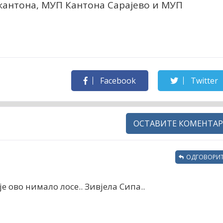
 кантона, МУП Кантона Сарајево и МУП
Facebook
Twitter
ОСТАВИТЕ КОМЕНТАР
ОДГОВОРИТ
је ово нимало лосе.. Зивјела Сипа..