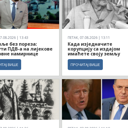
7.08.2026 | 13:43
ПЕТАК, 07.08.2026 | 13:11
ље без пореза:
Када изједначите
ти ПДВ-а на лијекове
корупцију са издајом
овне намирнице
имаћете своју земљу
ИТАЈ ВИШЕ
ПРОЧИТАЈ ВИШЕ