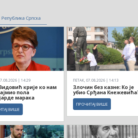
Република Српска
7.08.2026 | 14:29
ПЕТАК, 07.08.2026 | 14:13
Видовић крије ко нам
Злочин без казне: Ко је
зајмио пола
убио Срђана Кнежевића
јарде марака
ПРОЧИТАЈ ВИШЕ
ИТАЈ ВИШЕ