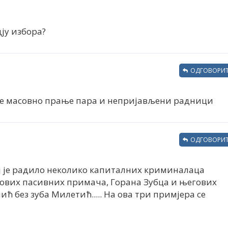
дју избора?
ОДГОВОРИТ
 је масовно прање пара и непријављени радници
ОДГОВОРИТ
ој је радило неколико капиталних криминалаца
гових пасивних примача, Горана Зубца и његових
ћ без зуба Милетић..... На ова три примјера се