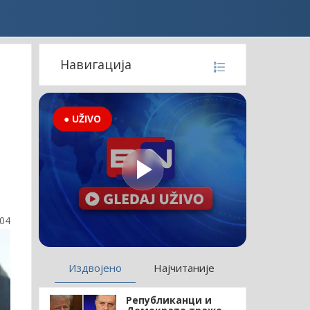
Навигација
● UŽIVO
:04
Издвојено
Најчитаније
Републиканци и