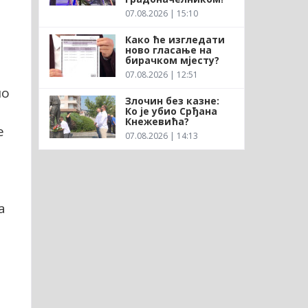
07.08.2026 | 15:10
Како ће изгледати
ново гласање на
бирачком мјесту?
07.08.2026 | 12:51
ло
Злочин без казне:
Ко је убио Срђана
Кнежевића?
е
07.08.2026 | 14:13
а