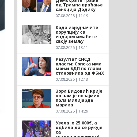
Демократе траже
од Трампа враћање
санкција Додику
07.08.2026 | 11:19
Када изједначите
корупцију са
издајом имаћете
своју земљу
07.08.2026 | 13:11
Резултат СНСД
власти: Српска има
мањи БДП по глави
становника од ФБиХ
07.08.2026 | 12:13
Зора Видовић крије
ко нам је позајмио
пола милијарде
марака
07.08.2026 | 14:29
Узела је 25.000€, а
одбила да се рукује
са
градоначелником!