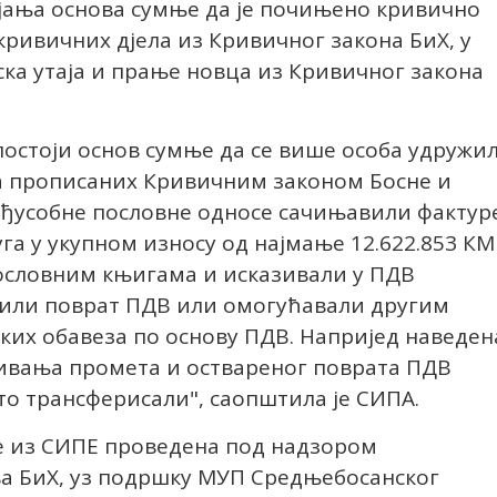
јања основа сумње да је почињено кривично
ривичних дјела из Кривичног закона БиХ, у
ка утаја и прање новца из Кривичног закона
стоји основ сумње да се више особа удружи
а прописаних Кривичним законом Босне и
међусобне пословне односе сачињавили фактур
га у укупном износу од најмање 12.622.853 КМ
пословним књигама и исказивали у ПДВ
ршили поврат ПДВ или омогућавали другим
их обавеза по основу ПДВ. Напријед наведен
зивања промета и оствареног поврата ПДВ
 трансферисали", саопштила је СИПА.
де из СИПЕ проведена под надзором
а БиХ, уз подршку МУП Средњебосанског