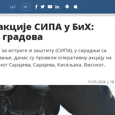
LAT
ЋР
кције СИПА у БиХ:
 градова
за истраге и заштиту (СИПА), у сарадњи са
ање, данас су провели оперативну акцију на
ог Сарајева, Сарајева, Кисељака, Високог,
13.05.2026 | 18