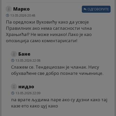
Марко
ОДГОВОРИТЕ
13.05.2026 20:48
Па оредложи Вуковићу како да усвоје
Правилник ако нема сагласности члна
Храњића!? Не може никако! Лако је као
опозиција само коментарисати!
Бане
13.05.2026 22:08
Слажем се. Тендециозан је чланак. Нису
обухваћене све добро познате чињенице.
нидзо
13.05.2026 22:09
па врате људима паре ако су дузни како тај
казе ето како цуј како