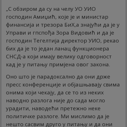
„С обзиром да су на челу УО УИО
господин Амиџић, које је и министар
финансија и трезора БиХ,а знајући да је у
Управи и гпспођа Зора Видовић и да је
господин Тегелтија директор УИО, рекао
бих да је то један ланац функционера
СНСД-а који имају велику одговорност
кад је у питању примјена овог закона.
Оно што је парадоксално да они држе
пресс конференције и објашњавају свима
онима који чекају, да се то из неких
наводно разлога није до сада могло
урадити, наводећи претежно неке
политичке разлоге. Ми мислимо да је
нешто сасвим друго у питању и да они