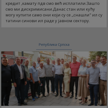
кредит ,камату пдв смо већ исплатили.Зашто
смо ми дискримисани.Данас стан или кућу
могу купити само они који су се ,,снашли" ил су
татини синови ил раде у јавном сектору.
Република Српска