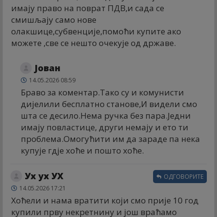
имају право на поврат ПДВ,и сада се
смишљају само нове
олакшице,субвенције,помоћи купите ако
можете ,све се нешто очекује од државе.
Јован
14.05.2026 08:59
Браво за коментар.Тако су и комунисти
дијелили бесплатно станове,И видели смо
шта се десило.Нема ручка без пара.Једни
имају повластице, други немају и ето ти
проблема.Омогућити им да зараде па нека
купује гдје хоће и пошто хоће.
Ух ух УХ
ОДГОВОРИТЕ
14.05.2026 17:21
Хоћели и нама вратити који смо прије 10 год
купили прву некретнину и још враћамо