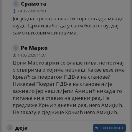
Срамота
14.05.2026 07:03
Јос једна превара власти која погадја младе
људе. Цркли дабогда у свом богатству, дај
само њиховим синовима.
Ре Марко
14.05.2026 11:37
Црни Марко држи се флаше пива, не причај
о стварима о којима не знаш. Какве везе има
Крњић са повратом ПДВ-а на станове?
Никакве! Поврат ПДВ-а на станове није
заживио јер наш лијепи Амиџић никада то
питање није ставио на дневни ред. Не
предлаже Крњић дневни ред, него Амиџић.
Не заказује сједнице Крњић него Амиџић.
деја
ОДГОВОРИТЕ