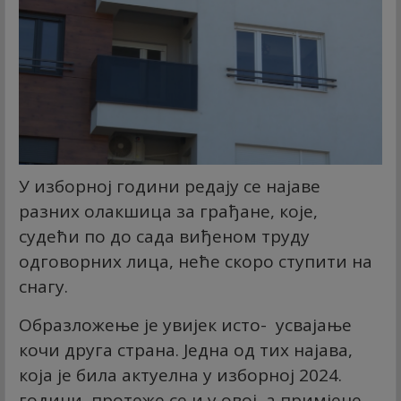
У изборној години редају се најаве
разних олакшица за грађане, које,
судећи по до сада виђеном труду
одговорних лица, неће скоро ступити на
снагу.
Образложење је увијек исто- усвајање
кочи друга страна. Једна од тих најава,
која је била актуелна у изборној 2024.
години, протеже се и у овој, а примјене