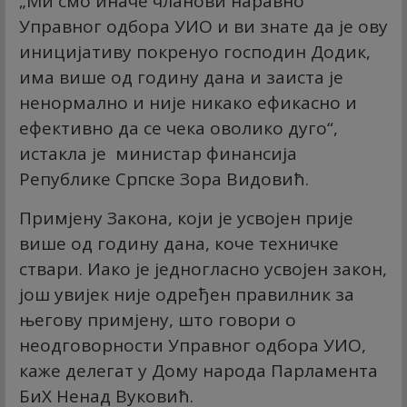
„Ми смо иначе чланови наравно
Управног одбора УИО и ви знате да је ову
иницијативу покренуо господин Додик,
има више од годину дана и заиста је
ненормално и није никако ефикасно и
ефективно да се чека оволико дуго“,
истакла је министар финансија
Републике Српске Зора Видовић.
Примјену Закона, који је усвојен прије
више од годину дана, коче техничке
ствари. Иако је једногласно усвојен закон,
још увијек није одређен правилник за
његову примјену, што говори о
неодговорности Управног одбора УИО,
каже делегат у Дому народа Парламента
БиХ Ненад Вуковић.