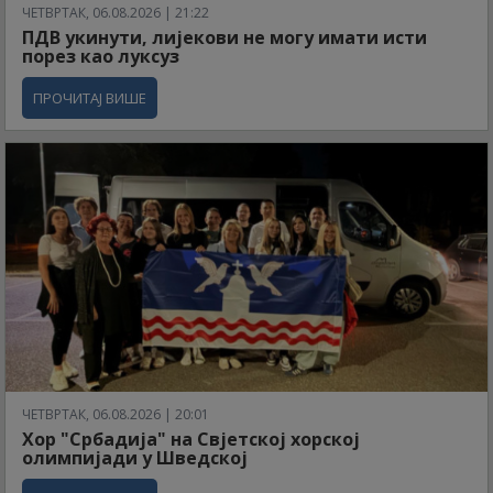
ЧЕТВРТАК, 06.08.2026 | 21:22
ПДВ укинути, лијекови не могу имати исти
порез као луксуз
ПРОЧИТАЈ ВИШЕ
ЧЕТВРТАК, 06.08.2026 | 20:01
Хор "Србадија" на Свјетској хорској
олимпијади у Шведској