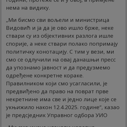
нема на видику.
„Ми бисмо сви вољели и министрица
Видовић и ја да је ово ишло брже, неке
ствари су из објективних разлога ишле
спорије, а неке ствари полако попримају
политичку конотацију. С тим у вези, ми
смо се одлучили на овај данашњи пресс
да упознамо јавност и да предузмемо
одређене конкретне кораке.
Правилником који смо усагласили, је
предвиђено да право на поврат прве
некретнине има све и једно лице које се
укњижило након 12.4.2025. године“, казао
је предсједник Управног одбора УИО