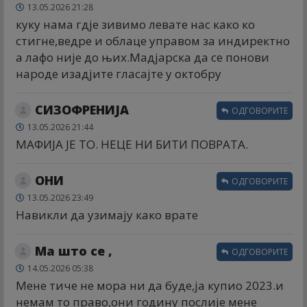
13.05.2026 21:28
куку нама гдје зивимо левате нас како ко
стигне,ведре и облаце управом за индиректно
а лафо није до њих.Мадјарска да се понови
народе изадјите гласајте у октобру
СИЗОФРЕНИЈА
ОДГОВОРИТЕ
13.05.2026 21:44
МАФИЈА ЈЕ ТО. НЕЦЕ НИ БИТИ ПОВРАТА.
ОНИ
ОДГОВОРИТЕ
13.05.2026 23:49
Навикли да узимају како врате
Ма што се ,
ОДГОВОРИТЕ
14.05.2026 05:38
Мене тиче не мора ни да буде,ја купио 2023.и
немам то право,они годину послије мене