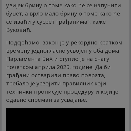
увијек брину о томе како ће се напунити
буџет, а врло мало брину о томе како ће
се изаћи у сусрет грађанима“, каже
Вуковић.
Подсјећамо, закон је у рекордно кратком
времену једногласно усвојен у оба дома
Парламента БиХ и ступио је на снагу
почетком априла 2025. године. Да би
грађани остварили право поврата,
требало је усвојити правилник који
технички прописује процедуру и који је
одавно спреман за усвајање.