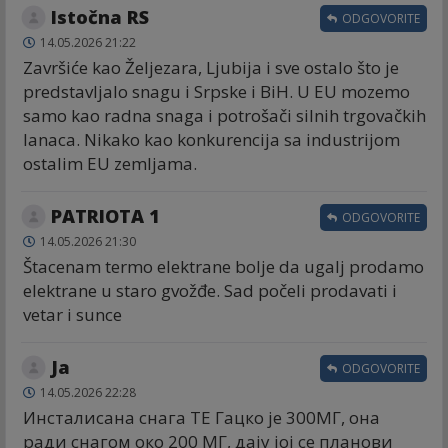
Istočna RS
ODGOVORITE
14.05.2026 21:22
Završiće kao Željezara, Ljubija i sve ostalo što je
predstavljalo snagu i Srpske i BiH. U EU mozemo
samo kao radna snaga i potrošači silnih trgovačkih
lanaca. Nikako kao konkurencija sa industrijom
ostalim EU zemljama.
PATRIOTA 1
ODGOVORITE
14.05.2026 21:30
Štacenam termo elektrane bolje da ugalj prodamo
elektrane u staro gvožđe. Sad počeli prodavati i
vetar i sunce
Ја
ODGOVORITE
14.05.2026 22:28
Инсталисана снага ТЕ Гацко је 300МГ, она
ради снагом око 200 МГ, дају јој се планови