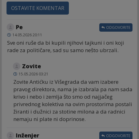
OSTAVITE KOMENTAR
Ре
ODGOVORITE
14.05.2026 20:11
Sve oni ruše da bi kupili njihovi tajkuni i oni koji
rade za političare, sad su samo nešto ubrzali.
Zovite
15.05.2026 03:21
Zovite Antićku iz Višegrada da vam izabere
pravog direktora, nama je izabrala pa nam sada
krivo i nebo i zemlja što smo od najjačeg
privrednog kolektiva na ovim prostorima postali
žiranti i dužnici za stotine milona a da radnici
nemaju ni plate ni doprinose.
Inženjer
ODGOVORITE