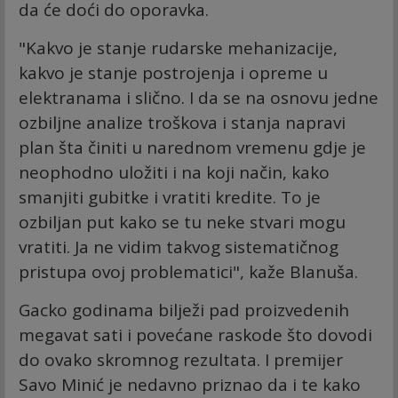
da će doći do oporavka.
"Kakvo je stanje rudarske mehanizacije,
kakvo je stanje postrojenja i opreme u
elektranama i slično. I da se na osnovu jedne
ozbiljne analize troškova i stanja napravi
plan šta činiti u narednom vremenu gdje je
neophodno uložiti i na koji način, kako
smanjiti gubitke i vratiti kredite. To je
ozbiljan put kako se tu neke stvari mogu
vratiti. Ja ne vidim takvog sistematičnog
pristupa ovoj problematici", kaže Blanuša.
Gacko godinama bilježi pad proizvedenih
megavat sati i povećane raskode što dovodi
do ovako skromnog rezultata. I premijer
Savo Minić je nedavno priznao da i te kako