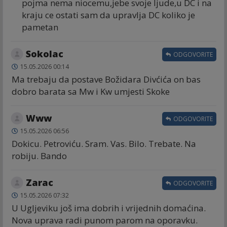
pojma nema niocemu,jebe svoje ljude,u DC i na
kraju ce ostati sam da upravlja DC koliko je
pametan
Sokolac
ODGOVORITE
15.05.2026 00:14
Ma trebaju da postave Božidara Divćića on bas
dobro barata sa Mw i Kw umjesti Skoke
Www
ODGOVORITE
15.05.2026 06:56
Dokicu. Petroviću. Sram. Vas. Bilo. Trebate. Na
robiju. Bando
Zarac
ODGOVORITE
15.05.2026 07:32
U Ugljeviku još ima dobrih i vrijednih domaćina.
Nova uprava radi punom parom na oporavku.