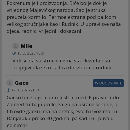
Pokrenuta je i proizvodnja. Biće bolje dok je
vrijednog Majevičkog naroda. Sad je struka
preuzela kormilo. Termoelektrana pod palicom
velikog stručnjaka kao i Rudnik. U upravi sve naša
djeca, radnici vrijedni i dokazani
Mile
15.05.2026 10:31
Vidi se da su strucni nema sta. Rezultati su
opipljivi ulaze treca lica do izbora u rudnik.
Gaco
ODGOVORITE
17.05.2026 21:04
Gacko tone u go.na umjesto u med! E pravo cudo.
Za med trebaju pcele, za go.na usrane seronje, a
tih ovde gacku ima na pretek, evo ih izvozimo i u
Banjaluku preko 30 godina, pa sad i BL pliva u
go.nima!