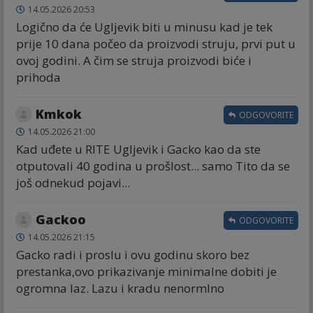
14.05.2026 20:53
Logično da će Ugljevik biti u minusu kad je tek
prije 10 dana počeo da proizvodi struju, prvi put u
ovoj godini. A čim se struja proizvodi biće i
prihoda
Kmkok
ODGOVORITE
14.05.2026 21:00
Kad uđete u RITE Ugljevik i Gacko kao da ste
otputovali 40 godina u prošlost... samo Tito da se
još odnekud pojavi...
Gackoo
ODGOVORITE
14.05.2026 21:15
Gacko radi i proslu i ovu godinu skoro bez
prestanka,ovo prikazivanje minimalne dobiti je
ogromna laz. Lazu i kradu nenormlno