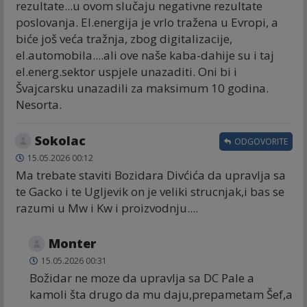
rezultate...u ovom slučaju negativne rezultate
poslovanja. El.energija je vrlo tražena u Evropi, a
biće još veća tražnja, zbog digitalizacije,
el.automobila....ali ove naše kaba-dahije su i taj
el.energ.sektor uspjele unazaditi. Oni bi i
Švajcarsku unazadili za maksimum 10 godina.
Nesorta.
Sokolac
ODGOVORITE
15.05.2026 00:12
Ma trebate staviti Bozidara Divćića da upravlja sa
te Gacko i te Ugljevik on je veliki strucnjak,i bas se
razumi u Mw i Kw i proizvodnju....
Monter
15.05.2026 00:31
Božidar ne moze da upravlja sa DC Pale a
kamoli šta drugo da mu daju,prepametam Šef,a