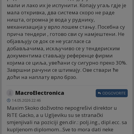
мали и лако их је испунити. Копају угаљ гдје је
мала откривка, два система скоро не раде
ништа, огромна је вода у руднику,
механизација у врло лошем стању. Посебна су
прича тендери , готово сви су намјештени. Не
објављују се док се не усагласе са
добављачима, искључиво се у тендериским
документима стављају референце фирми
којима се циља, увећани су сигурно преко 30%.
Завршни рачуни се штимају. Ове ствари ће
доћи на наплату врло брзо.
MacroElectronica
ODGOVORITE
14.05.2026 22:46
Maxim Skoko doživotno nepogrešivi direktor u
RiTE Gacko, a u Ugljeviku su se stranački
smjenjivali na poziciji gen.dir.: polj.ing., dipl.ecc. sa
kupljenom diplomom...Sve to mora dati neke