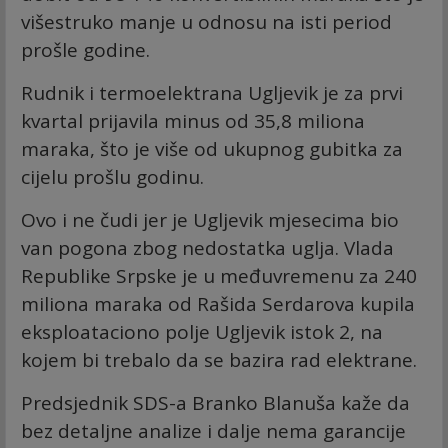
višestruko manje u odnosu na isti period
prošle godine.
Rudnik i termoelektrana Ugljevik je za prvi
kvartal prijavila minus od 35,8 miliona
maraka, što je više od ukupnog gubitka za
cijelu prošlu godinu.
Ovo i ne čudi jer je Ugljevik mjesecima bio
van pogona zbog nedostatka uglja. Vlada
Republike Srpske je u međuvremenu za 240
miliona maraka od Rašida Serdarova kupila
eksploataciono polje Ugljevik istok 2, na
kojem bi trebalo da se bazira rad elektrane.
Predsjednik SDS-a Branko Blanuša kaže da
bez detaljne analize i dalje nema garancije