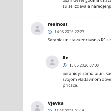
osamdeset godina unazad 
su se izdavala naredjenj
realnost
14.05.2026 22:23
Seranic unistava zdravstvo RS si
Re
15.05.2026 07:09
Seranic je samo piun, kao 
svojom vladavinom doveo
pricace.
Vjevka
15.05.2026 21:16