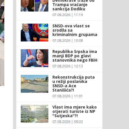
Demokrate traže od
Trampa vraćanje
sankcija Dodiku
07.08.2026 | 11:19
SNSD-ova vlast se
srodila sa
kriminalnim grupama
07.08.2026 | 10:08
Republika Srpska ima
manji BDP po glavi
stanovnika nego FBiH
07.08.2026 | 12:13
Rekonstrukcija puta
u režiji poslanika
SNSD-a Ace
Stanišića?!
07.08.2026 | 11:01
Vlast ima mjere kako
otjerati turiste iz NP
"Sutjeska"?!
07.08.2026 | 09:22