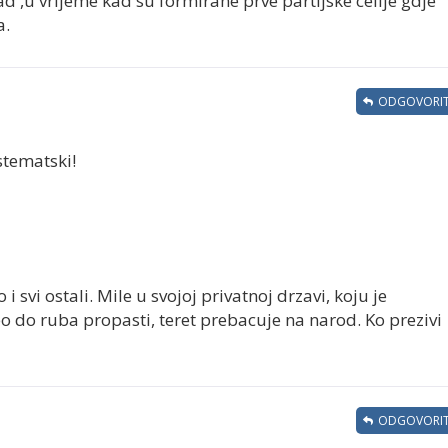
,u vrijeme kad su formirane prve partijske celije gdje
a.
ODGOVORIT
stematski!
i svi ostali. Mile u svojoj privatnoj drzavi, koju je
 do ruba propasti, teret prebacuje na narod. Ko prezivi
ODGOVORIT