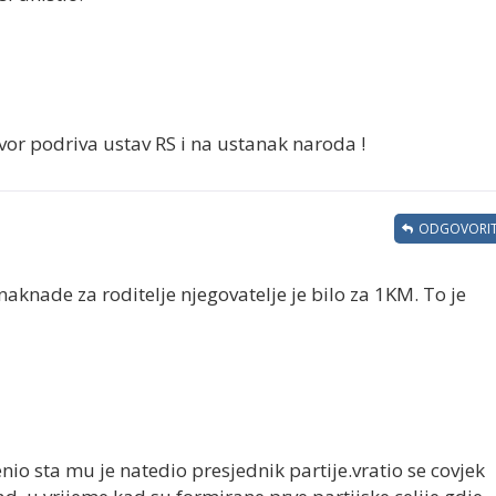
tvor podriva ustav RS i na ustanak naroda !
ODGOVORIT
naknade za roditelje njegovatelje je bilo za 1KM. To je
renio sta mu je natedio presjednik partije.vratio se covjek