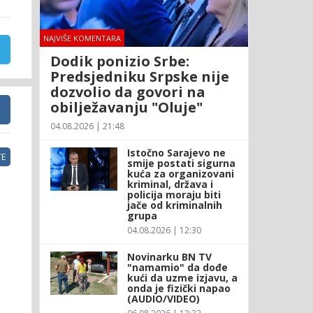
NAJVIŠE KOMENTARA
Dodik ponizio Srbe:
Predsjedniku Srpske nije
dozvolio da govori na
obilježavanju "Oluje"
04.08.2026 | 21:48
Istočno Sarajevo ne
E
smije postati sigurna
kuća za organizovani
kriminal, država i
policija moraju biti
jače od kriminalnih
grupa
04.08.2026 | 12:30
Novinarku BN TV
"namamio" da dođe
kući da uzme izjavu, a
onda je fizički napao
(AUDIO/VIDEO)