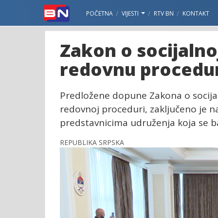
POČETNA
VIJESTI
RTV BN
KONTAKT
Zakon o socijalnoj
redovnu procedu
Predložene dopune Zakona o socijalno
redovnoj proceduri, zaključeno je 
predstavnicima udruženja koja se b
REPUBLIKA SRPSKA