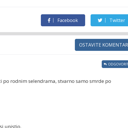
Facebook
Twitter
OSTAVITE KOMENTAR
ODGOVORIT
ati po rodnim selendrama, stvarno samo smrde po
si unistio.