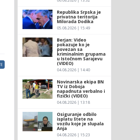
06.08.2026 | 13:32
Republika Srpska je
privatna teritorija
Milorada Dodika
05.08.2026 | 15:49
Berjan: Video
pokazuje ko je
povezan sa
kriminalnim grupama
u Istočnom Sarajevu
(VIDEO)
E
04.08.2026 | 14:40
Novinarska ekipa BN
TV iz Doboja
napadnuta verbalno i
fizički (VIDEO)
04.08.2026 | 13:18
Osiguranje odbilo
isplatu štete na
vozilu koje je slupala
Anja
04.08.2026 | 15:23