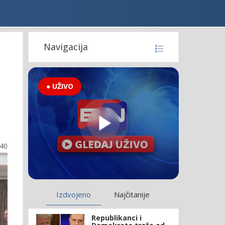
Navigacija
● UŽIVO
:40
Izdvojeno
Najčitanije
Republikanci i