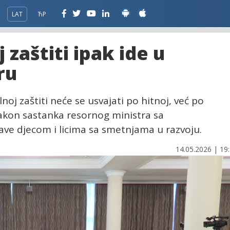
LAT
ЋР
 zaštiti ipak ide u
ru
j zaštiti neće se usvajati po hitnoj, već po
nakon sastanka resornog ministra sa
ave djecom i licima sa smetnjama u razvoju.
14.05.2026 | 19