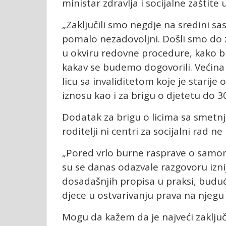
ministar zdravlja i socijalne zaštite
„Zaključili smo negdje na sredini sa
pomalo nezadovoljni. Došli smo do 
u okviru redovne procedure, kako b
kakav se budemo dogovorili. Većina je
licu sa invaliditetom koje je starij
iznosu kao i za brigu o d‌jetetu do 3
Dodatak za brigu o licima sa smetnj
roditelji ni centri za socijalni rad n
„Pored vrlo burne rasprave o samom
su se danas odazvale razgovoru izni
dosadašnjih propisa u praksi, buduć
djece u ostvarivanju prava na njeg
Mogu da kažem da je najveći zaklju