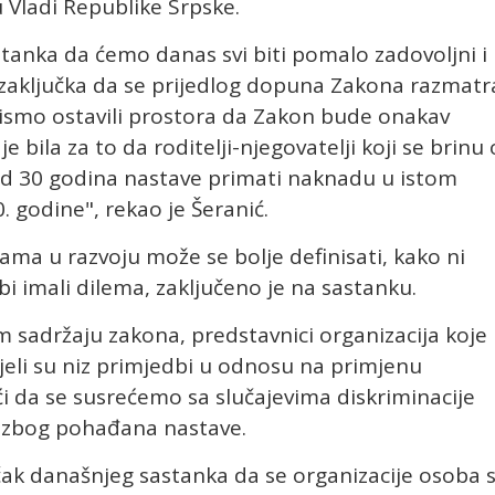
 u Vladi Republike Srpske.
stanka da ćemo danas svi biti pomalo zadovoljni i
zaključka da se prijedlog dopuna Zakona razmatr
ismo ostavili prostora da Zakon bude onakav
 bila za to da roditelji-njegovatelji koji se brinu 
e od 30 godina nastave primati naknadu u istom
0. godine", rekao je Šeranić.
ama u razvoju može se bolje definisati, kako ni
e bi imali dilema, zaključeno je na sastanku.
 sadržaju zakona, predstavnici organizacija koje
jeli su niz primjedbi u odnosu na primjenu
i da se susrećemo sa slučajevima diskriminacije
u zbog pohađana nastave.
čak današnjeg sastanka da se organizacije osoba 