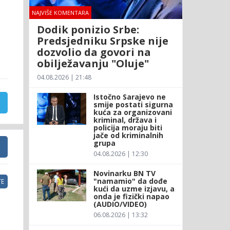
NAJVIŠE KOMENTARA
Dodik ponizio Srbe:
Predsjedniku Srpske nije
dozvolio da govori na
obilježavanju "Oluje"
04.08.2026 | 21:48
Istočno Sarajevo ne
smije postati sigurna
kuća za organizovani
kriminal, država i
policija moraju biti
jače od kriminalnih
grupa
04.08.2026 | 12:30
Novinarku BN TV
"namamio" da dođe
E
kući da uzme izjavu, a
onda je fizički napao
(AUDIO/VIDEO)
06.08.2026 | 13:32