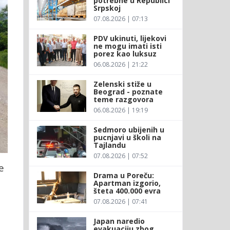
potrebne u Republici
Srpskoj
07.08.2026 | 07:13
PDV ukinuti, lijekovi
ne mogu imati isti
porez kao luksuz
06.08.2026 | 21:22
Zelenski stiže u
Beograd - poznate
teme razgovora
06.08.2026 | 19:19
Sedmoro ubijenih u
pucnjavi u školi na
Tajlandu
07.08.2026 | 07:52
e
Drama u Poreču:
Apartman izgorio,
šteta 400.000 evra
07.08.2026 | 07:41
Japan naredio
evakuaciju zbog