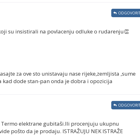
ODGOVORIT
ji su insistirali na povlacenju odluke o rudarenju👏
asajte za ove sto unistavaju nase rijeke,zemljista ,sume
a kad dode stan-pan onda je dobra i opozicija
ODGOVORIT
 Termo elektrane gubitaši.Ili procenjuju ukupnu
vide pošto da je prodaju. ISTRAŽUJU NEK ISTRAŽE