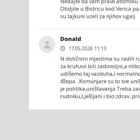
Nedajte da vam prave atomsku b
Otidjite u Bistricu kod Verica pa
su tajkuni uzeli za njihov ugalj
Donald
17.05.2026 11:13
N dotičnim mjestima su radili ru
za kruh,svi bili zadovoljni,a ni
udišemo taj vazduha,i normalno
đžepa . Komunjare su to sve uništ
je politika,uništavanja.Treba zav
rudniku,Lješljani i bio zdrav..pr