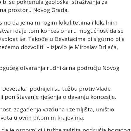
 bi se pokrenula geološka istraživanja za
 na prostoru Novog Grada.
smo da je na mnogim lokalitetima i lokalnim
stvari daje tom koncesionaru mogućnost da se
eksploatiše. Takođe u Devetacima bi sigurno bila
emo dozvoliti" - izjavio je Miroslav Drljača,
mogućeg otvaranja rudnika na području Novog
i Devetaka podnijeli su tužbu protiv Vlade
li poništavanje rješenja o davanju koncesije.
osti zagađenja vazduha i zemljišta, uništio
 života u ovim pitomim krajevima.
da je osnovni cilj tužbe zaštita područja bogatog