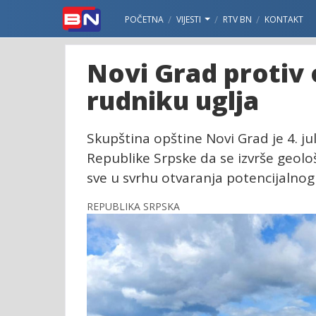
POČETNA
VIJESTI
RTV BN
KONTAKT
Novi Grad protiv 
rudniku uglja
Skupština opštine Novi Grad je 4. j
Republike Srpske da se izvrše geološk
sve u svrhu otvaranja potencijalnog 
REPUBLIKA SRPSKA