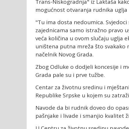
Trans-Niskogradnja" iz Laktaša kako
mogućnost otvaranja rudnika uglja
"Tu ima dosta nedoumica. Svjedoci 
zajednicama samo istražno pravo u
veća količina u ovom slučaju uglja 
uništena putna mreža što svakako neć
načelnik Novog Grada.
Zbog Odluke o dodjeli koncesije i 
Grada pale su i prve tužbe.
Centar za životnu sredinu i mještan
Republike Srpske u kojem su zatraži
Navode da bi rudnik doveo do opasn
pašnjake i livade i smanjio kvalitet
U Centru za životnu sredinu navode 