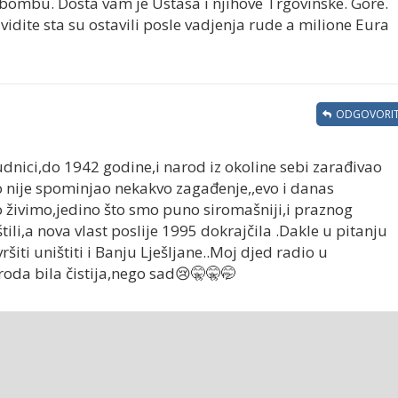
ombu. Dosta vam je Ustasa i njihove Trgovinske. Gore.
 vidite sta su ostavili posle vadjenja rude a milione Eura
ODGOVORIT
dnici,do 1942 godine,i narod iz okoline sebi zarađivao
tko nije spominjao nekakvo zagađenje,,evo i danas
 živimo,jedino što smo puno siromašniji,i praznog
ili,a nova vlast poslije 1995 dokrajčila .Dakle u pitanju
ršiti uništiti i Banju Lješljane..Moj djed radio u
iroda bila čistija,nego sad😢🤫🤫🤭