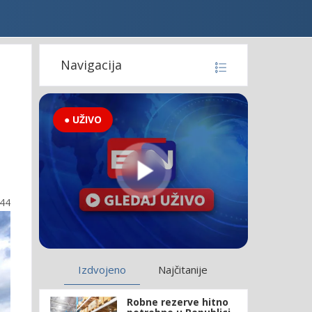
Navigacija
● UŽIVO
:44
Izdvojeno
Najčitanije
Robne rezerve hitno