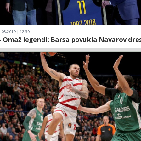
.03.2019 | 12:30
- Omaž legendi: Barsa povukla Navarov dres