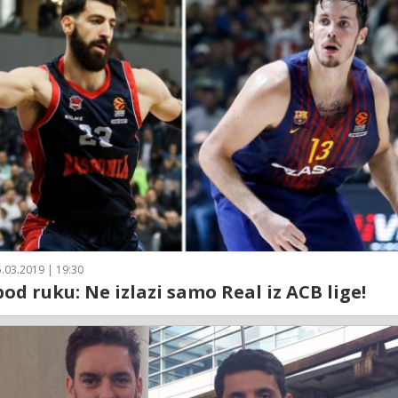
.03.2019 | 19:30
od ruku: Ne izlazi samo Real iz ACB lige!