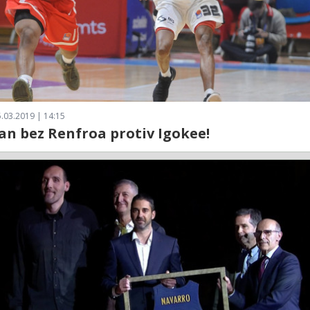
.03.2019 | 14:15
an bez Renfroa protiv Igokee!