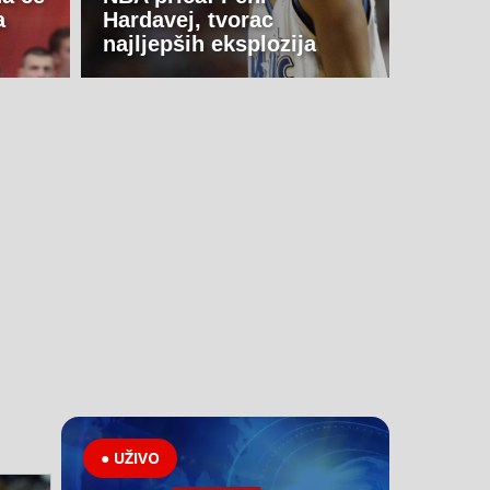
a
Hardavej, tvorac
najljepših eksplozija
● UŽIVO