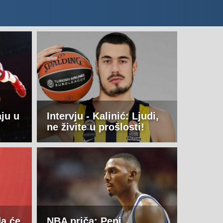
aju u
Intervju - Kalinić: Ljudi,
ne živite u prošlosti!
a će
NBA priča: Peni