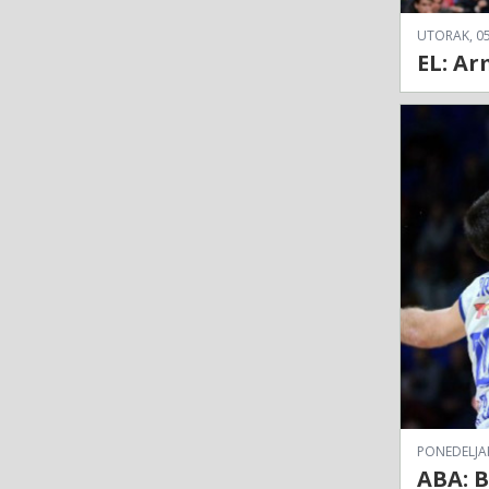
UTORAK, 05
EL: Ar
PONEDELJAK
ABA: B