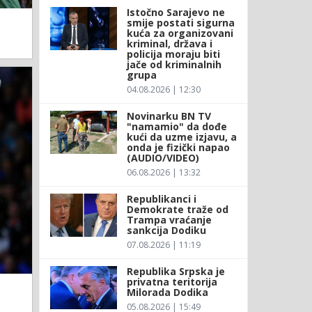
Istočno Sarajevo ne
smije postati sigurna
kuća za organizovani
kriminal, država i
policija moraju biti
jače od kriminalnih
grupa
04.08.2026 | 12:30
Novinarku BN TV
"namamio" da dođe
kući da uzme izjavu, a
onda je fizički napao
(AUDIO/VIDEO)
06.08.2026 | 13:32
Republikanci i
Demokrate traže od
Trampa vraćanje
sankcija Dodiku
07.08.2026 | 11:19
Republika Srpska je
privatna teritorija
Milorada Dodika
05.08.2026 | 15:49