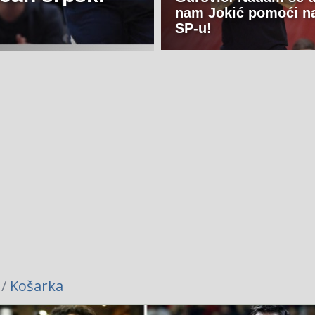
nam Jokić pomoći n
SP-u!
 /
Košarka