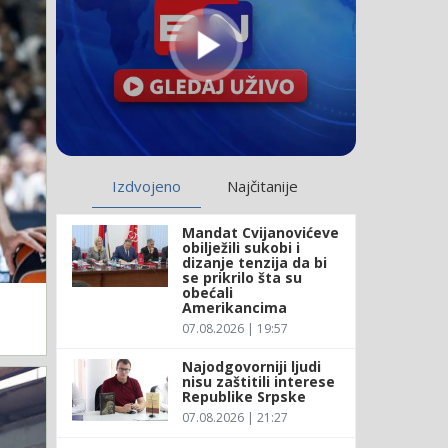
Izdvojeno
Najčitanije
Mandat Cvijanovićeve
obilježili sukobi i
dizanje tenzija da bi
se prikrilo šta su
obećali
Amerikancima
07.08.2026 | 19:57
Najodgovorniji ljudi
nisu zaštitili interese
Republike Srpske
07.08.2026 | 21:27