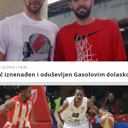
.03.2019 | 18:30
ć iznenađen i oduševljen Gasolovim dolask