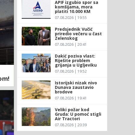
APIF izgubio spor sa
komšijama, mora
platiti 10.000 KM
07.08.2026 | 19:55
Predsjednik Vučić
priredio večeru u čast
Zelenskog
07.08.2026 | 20:41
Dakić poziva vlast:
Riješite problem
grijanja u Ugljeviku
07.08.2026 | 19:52
om!
Istorijski nizak nivo
Dunava zaustavio
brodove
07.08.2026 | 19:41
Veliki požar kod
Gruda: U pomoć stigli
Air Tractori
07.08.2026 | 20:39