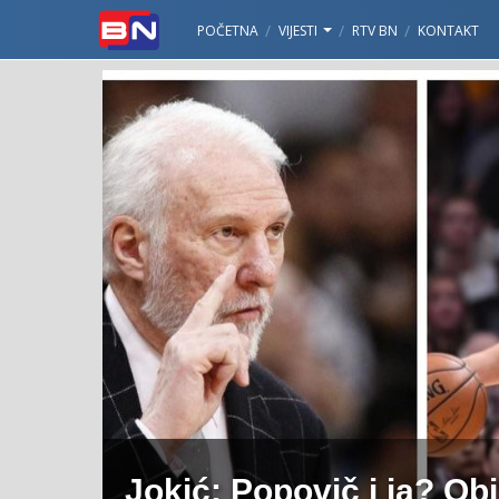
POČETNA
VIJESTI
RTV BN
KONTAKT
Jokić: Popovič i ja? Ob