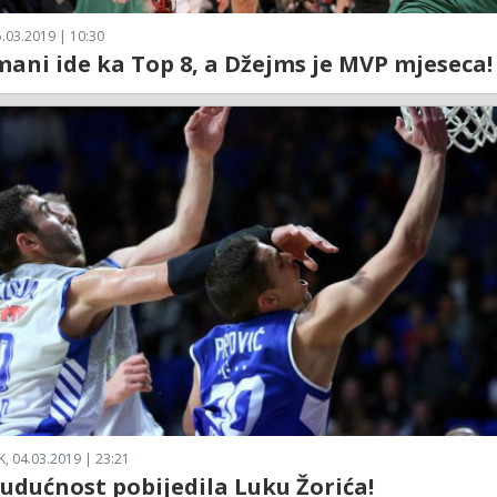
.03.2019 | 10:30
mani ide ka Top 8, a Džejms je MVP mjeseca!
, 04.03.2019 | 23:21
udućnost pobijedila Luku Žorića!