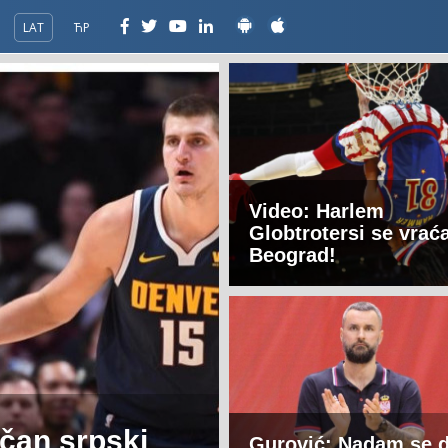
LAT
ЋР
Video: Harlem
Globtrotersi se vrać
Beograd!
ičan srpski
Gurović: Nadam se d