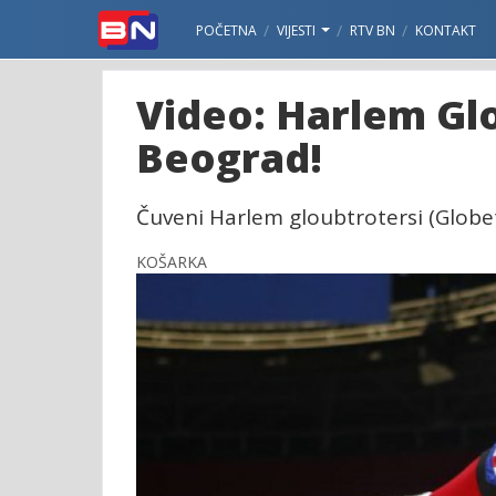
POČETNA
VIJESTI
RTV BN
KONTAKT
Video: Harlem Glo
Beograd!
Čuveni Harlem gloubtrotersi (Globet
KOŠARKA