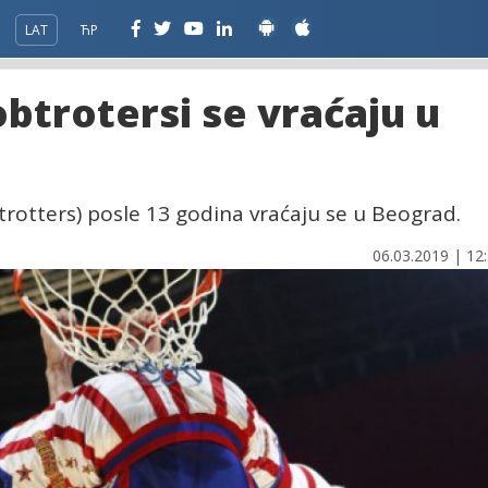
LAT
ЋР
btrotersi se vraćaju u
rotters) posle 13 godina vraćaju se u Beograd.
06.03.2019 | 12