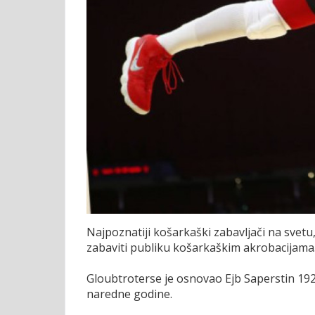
Najpoznatiji košarkaški zabavljači na svet
zabaviti publiku košarkaškim akrobacijama
Gloubtroterse je osnovao Ejb Saperstin 192
naredne godine.