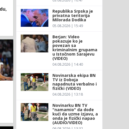
03.08.2026 | 10:47
du,
Republika Srpska je
privatna teritorija
Milorada Dodika
05.08.2026 | 15:49
Berjan: Video
pokazuje ko je
povezan sa
kriminalnim grupama
u Istočnom Sarajevu
(VIDEO)
04.08.2026 | 14:40
Novinarska ekipa BN
TV iz Doboja
napadnuta verbalno i
fizički (VIDEO)
04.08.2026 | 13:18
Novinarku BN TV
"namamio" da dođe
kući da uzme izjavu, a
onda je fizički napao
(AUDIO/VIDEO)
06.08.2026 | 13:32