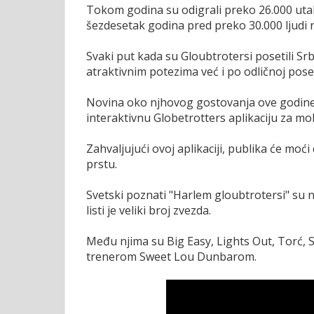
Tokom godina su odigrali preko 26.000 utakm
šezdesetak godina pred preko 30.000 ljudi 
Svaki put kada su Gloubtrotersi posetili Sr
atraktivnim potezima već i po odličnoj poset
Novina oko njhovog gostovanja ove godine
interaktivnu Globetrotters aplikaciju za m
Zahvaljujući ovoj aplikaciji, publika će mo
prstu.
Svetski poznati "Harlem gloubtrotersi" su ne
listi je veliki broj zvezda.
Među njima su Big Easy, Lights Out, Torć, S
trenerom Sweet Lou Dunbarom.