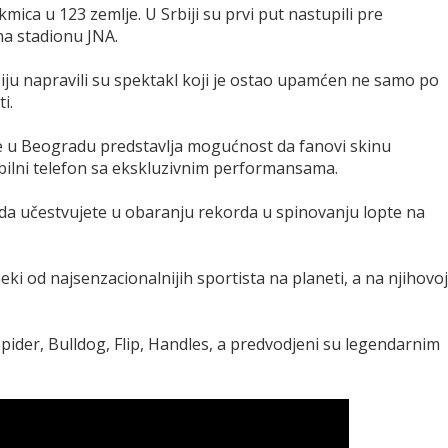
ica u 123 zemlje. U Srbiji su prvi put nastupili pre
na stadionu JNA.
biju napravili su spektakl koji je ostao upamćen ne samo po
i.
 u Beogradu predstavlja mogućnost da fanovi skinu
obilni telefon sa ekskluzivnim performansama.
ći da učestvujete u obaranju rekorda u spinovanju lopte na
ki od najsenzacionalnijih sportista na planeti, a na njihovoj
pider, Bulldog, Flip, Handles, a predvodjeni su legendarnim