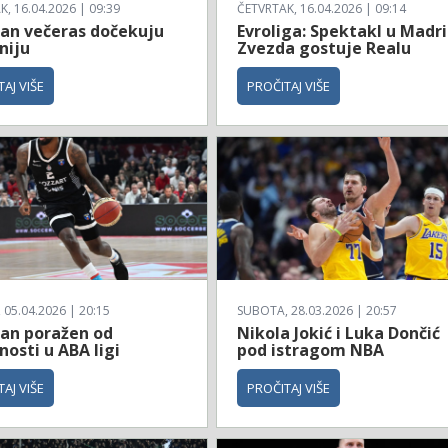
, 16.04.2026 | 09:39
ČETVRTAK, 16.04.2026 | 09:14
zan večeras dočekuju
Evroliga: Spektakl u Madri
niju
Zvezda gostuje Realu
AJ VIŠE
PROČITAJ VIŠE
 05.04.2026 | 20:15
SUBOTA, 28.03.2026 | 20:57
zan poražen od
Nikola Jokić i Luka Dončić
osti u ABA ligi
pod istragom NBA
AJ VIŠE
PROČITAJ VIŠE