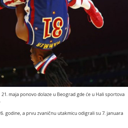
u, 21. maja ponovo dolaze u Beograd gde će u Hali sportova
.
6. godine, a prvu zvaničnu utakmicu odigrali su 7. januara