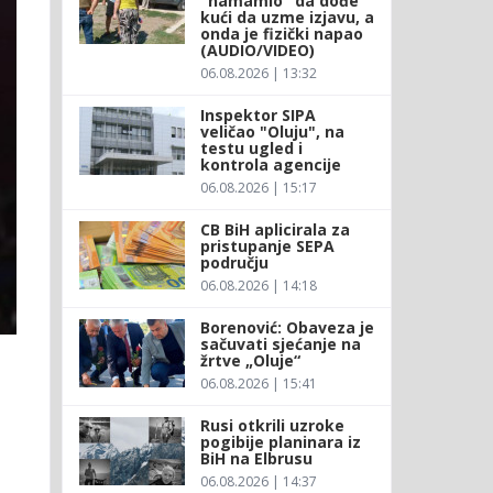
"namamio" da dođe
kući da uzme izjavu, a
onda je fizički napao
(AUDIO/VIDEO)
06.08.2026 | 13:32
Inspektor SIPA
veličao "Oluju", na
testu ugled i
kontrola agencije
06.08.2026 | 15:17
CB BiH aplicirala za
pristupanje SEPA
području
06.08.2026 | 14:18
Borenović: Obaveza je
sačuvati sjećanje na
žrtve „Oluje“
06.08.2026 | 15:41
Rusi otkrili uzroke
pogibije planinara iz
BiH na Elbrusu
06.08.2026 | 14:37