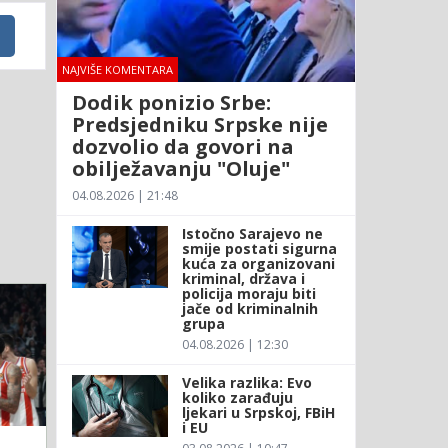
NAJVIŠE KOMENTARA
Dodik ponizio Srbe:
Predsjedniku Srpske nije
dozvolio da govori na
obilježavanju "Oluje"
04.08.2026 | 21:48
Istočno Sarajevo ne
smije postati sigurna
kuća za organizovani
kriminal, država i
policija moraju biti
jače od kriminalnih
grupa
04.08.2026 | 12:30
Velika razlika: Evo
koliko zarađuju
ljekari u Srpskoj, FBiH
i EU