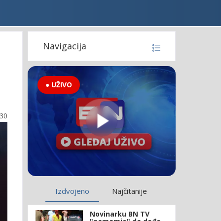
Navigacija
● UŽIVO
:30
Izdvojeno
Najčitanije
Novinarku BN TV