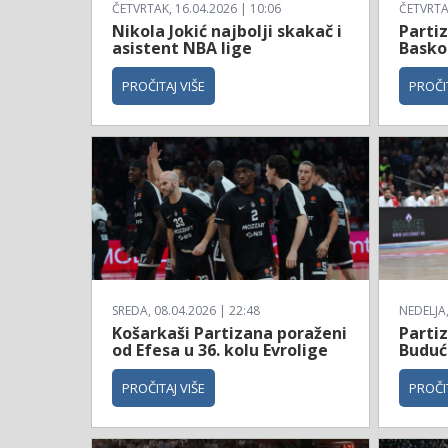
ČETVRTAK, 16.04.2026 | 10:06
ČETVRTAK
Nikola Jokić najbolji skakač i
Parti
asistent NBA lige
Basko
PROČITAJ VIŠE
PROČIT
SREDA, 08.04.2026 | 22:48
NEDELJA,
Košarkaši Partizana poraženi
Parti
od Efesa u 36. kolu Evrolige
Budućn
PROČITAJ VIŠE
PROČIT