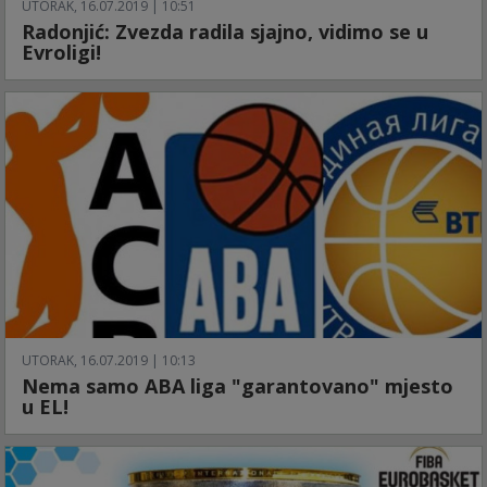
UTORAK, 16.07.2019 | 10:51
Radonjić: Zvezda radila sjajno, vidimo se u
Evroligi!
UTORAK, 16.07.2019 | 10:13
Nema samo ABA liga "garantovano" mjesto
u EL!