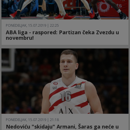
PONEDELJAK, 15.07.2019 | 22:25
ABA liga - raspored: Partizan čeka Zvezdu u
novembru!
PONEDELJAK, 15.07.2019 | 21:18
Nedoviću "skidaju" Armani, Šaras ga neće u