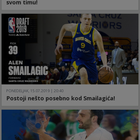
svom timu!
PONEDELJAK, 15.07.2019 | 20:40
Postoji nešto posebno kod Smailagića!