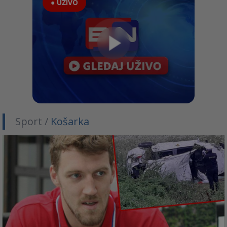
● UŽIVO
Sport /
Košarka