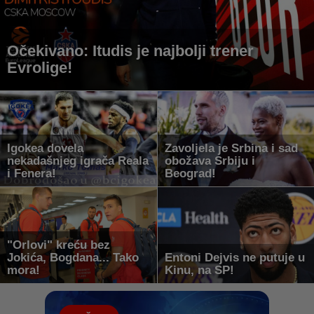
Očekivano: Itudis je najbolji trener
Evrolige!
Igokea dovela
Zavoljela je Srbina i sad
nekadašnjeg igrača Reala
obožava Srbiju i
i Fenera!
Beograd!
"Orlovi" kreću bez
Jokića, Bogdana... Tako
Entoni Dejvis ne putuje u
mora!
Kinu, na SP!