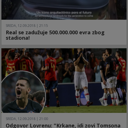
SREDA, 12.09.2018 | 21:15
Real se zadužuje 500.000.000 evra zbog
stadiona!
SREDA, 12.09.2018 | 21:00
Odgovor Lovrenu: "Krkane, idi zovi Tomsona