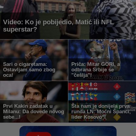
Video: Ko je pobijedio, Matić ili NFL
superstar?
Sari o cigaretama:
Priča: Mitar GORI, a
Ostavljam samo zbog
odbrana Srbije se
oca!
"češlja"!
Prvi Kakin zadatak u
Šta nam je donijela prva
Milanu: Da dovede novog
runda LN: Moćni Španci,
sebe...!
lider Kosovo*!