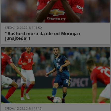
SREDA, 12.09.2018 | 18:00
''Rašford mora da ide od Murinja i
Junajteda''!
SREDA, 12.09.2018 | 17:15