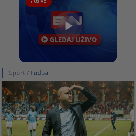
● UŽIVO
Sport /
Fudbal