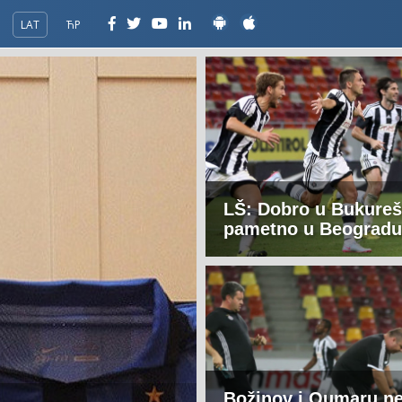
LAT
ЋР
LŠ: Dobro u Bukureš
pametno u Beogradu.
Božinov i Oumaru n