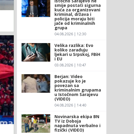
Istočno Sarajevo ne
smije postati sigurna
kuća za organizovani
kriminal, država i
policija moraju biti
jače od kriminalnih
grupa
04.08.2026 | 12:30
Velika razlika: Evo
koliko zarađuju
ljekari u Srpskoj, FBiH
i EU
03.08.2026 | 10:47
Berjan: Video
pokazuje ko je
povezan sa
kriminalnim grupama
u Istočnom Sarajevu
(VIDEO)
04.08.2026 | 14:40
Novinarska ekipa BN
TV iz Doboja
napadnuta verbalno i
fizički (VIDEO)