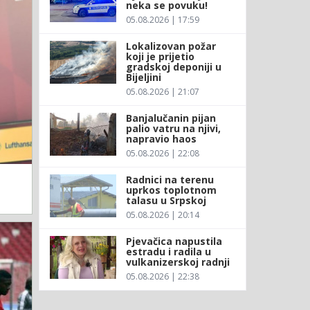
neka se povuku!
05.08.2026 | 17:59
Lokalizovan požar
koji je prijetio
gradskoj deponiji u
Bijeljini
05.08.2026 | 21:07
Banjalučanin pijan
palio vatru na njivi,
napravio haos
05.08.2026 | 22:08
Radnici na terenu
uprkos toplotnom
talasu u Srpskoj
05.08.2026 | 20:14
Pjevačica napustila
estradu i radila u
vulkanizerskoj radnji
05.08.2026 | 22:38