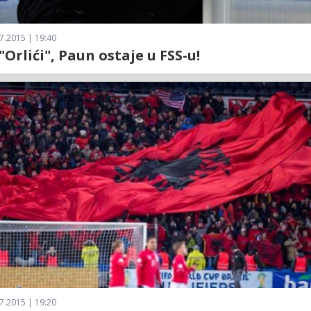
7.2015 | 19:40
 "Orlići", Paun ostaje u FSS-u!
7.2015 | 19:20