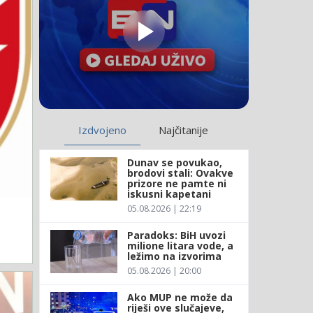
Izdvojeno
Najčitanije
Dunav se povukao,
brodovi stali: Ovakve
prizore ne pamte ni
iskusni kapetani
05.08.2026 | 22:19
Paradoks: BiH uvozi
milione litara vode, a
ležimo na izvorima
05.08.2026 | 20:00
Ako MUP ne može da
riješi ove slučajeve,