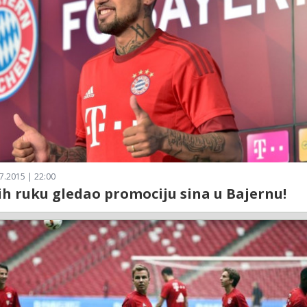
7.2015 | 22:00
h ruku gledao promociju sina u Bajernu!