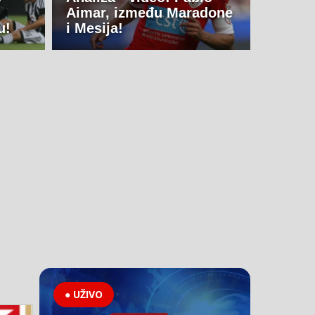
Aimar, između Maradone
u!
i Mesija!
● UŽIVO