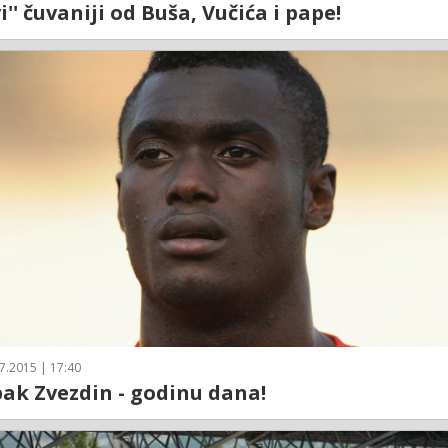
vi'' čuvaniji od Buša, Vučića i pape!
7.2015 | 17:40
pak Zvezdin - godinu dana!