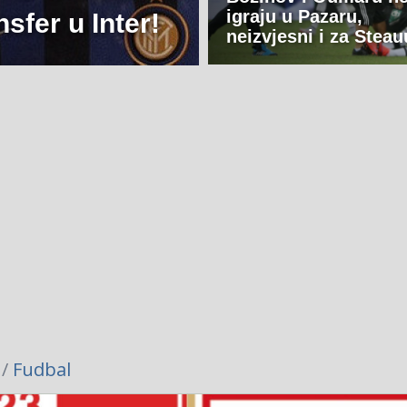
igraju u Pazaru,
sfer u Inter!
neizvjesni i za Steau
 /
Fudbal