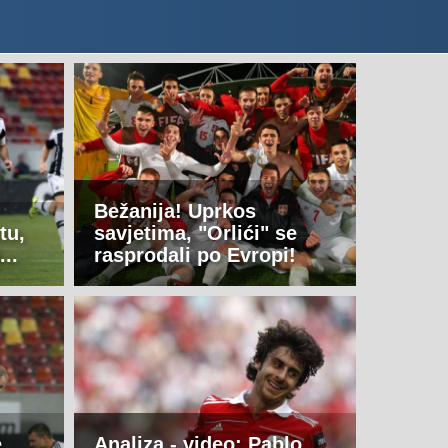
Bežanija! Uprkos
tu,
savjetima, "Orlići" se
..
rasprodali po Evropi!
e
Analiza - video: Pablo